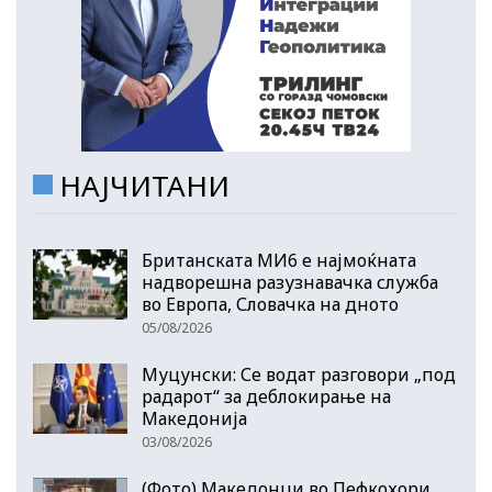
НАЈЧИТАНИ
Британската МИ6 е најмоќната
надворешна разузнавачка служба
во Европа, Словачка на дното
05/08/2026
Муцунски: Се водат разговори „под
радарот“ за деблокирање на
Македонија
03/08/2026
(Фото) Македонци во Пефкохори