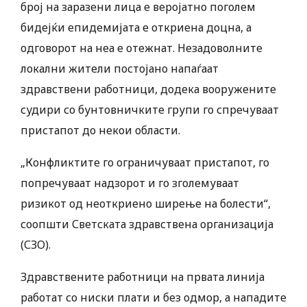
број на заразени лица е веројатно поголем
бидејќи епидемијата е откриена доцна, а
одговорот на неа е отежнат. Незадоволните
локални жители постојано напаѓаат
здравствени работници, додека вооружените
судири со бунтовничките групи го спречуваат
пристапот до некои области.
„Конфликтите го ограничуваат пристапот, го
попречуваат надзорот и го зголемуваат
ризикот од неоткриено ширење на болести“,
соопшти Светската здравствена организација
(СЗО).
Здравствените работници на првата линија
работат со ниски плати и без одмор, а нападите