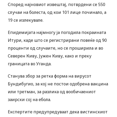
Според најновиот извештај, потврдени се 550
случаи на болеста, од кои 101 лице починало, а
19 се излекувале.
Епидемијата најмногу ја погодила покраината
Итури, каде што се регистрирани повеќе од 90
проценти од случаите, но се проширила и во
Северен Киву, Јужен Киву, како и преку
границата во Уганда.
Станува збор за ретка форма на вирусот
Бундибугио, за кој не постои одобрена вакцина
или третман, за разлика од вообичаениот
заирски сој на ебола.
Експертите предупредуваат дека вистинскиот