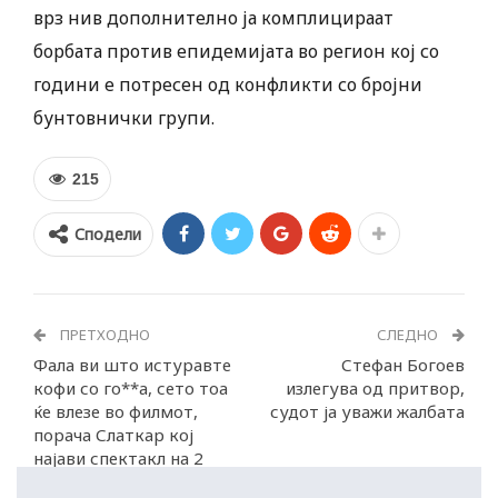
врз нив дополнително ја комплицираат
борбата против епидемијата во регион кој со
години е потресен од конфликти со бројни
бунтовнички групи.
215
Сподели
ПРЕТХОДНО
СЛЕДНО
Фала ви што истуравте
Стефан Богоев
кофи со го**а, сето тоа
излегува од притвор,
ќе влезе во филмот,
судот ја уважи жалбата
порача Слаткар кој
најави спектакл на 2
август во Охрид