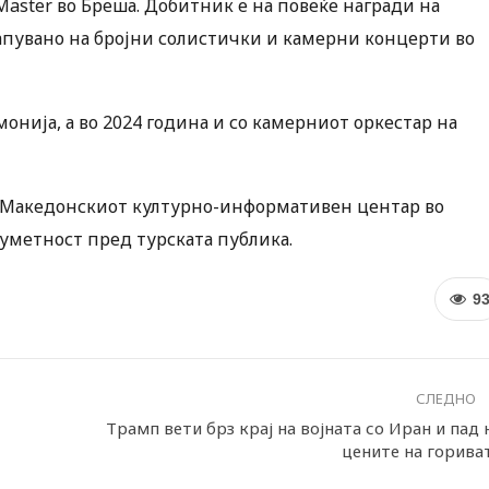
 Master во Бреша. Добитник е на повеќе награди на
пувано на бројни солистички и камерни концерти во
онија, а во 2024 година и со камерниот оркестар на
а Македонскиот културно-информативен центар во
уметност пред турската публика.
9
СЛЕДНО
Трамп вети брз крај на војната со Иран и пад 
цените на горива