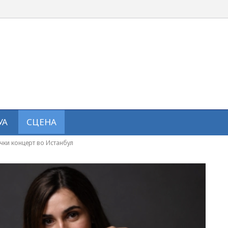
УА
СЦЕНА
ички концерт во Истанбул