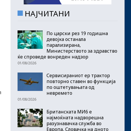
НАЈЧИТАНИ
По царски рез 19 годишна
девојка останала
парализирана,
Министерството за здравство
ќе спроведе вонреден надзор
01/08/2026
Сервисираниот ер трактор
повторно ставен во функција
по оштетувањата од
л
невремето
01/08/2026
Британската МИ6 е
најмоќната надворешна
разузнавачка служба во
Европа, Словачка на дното