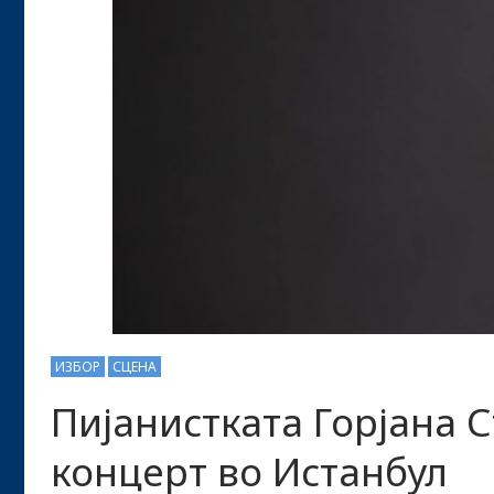
ИЗБОР
СЦЕНА
Пијанистката Горјана С
концерт во Истанбул