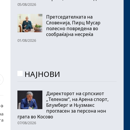
05/08/2026
Претседателката на
Словенија, Пирц Мусар
полесно повредена во
сообраќајна несреќа
01/08/2026
НАЈНОВИ
3
Директорот на српскиот
„Телеком“, на Арена спорт,
Блумберг и Њузмакс
прогласен за персона нон
на
грата во Косово
та
07/08/2026