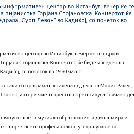
-информативен центар во Истанбул, вечер ќе се
 пијанистка Горјана Стојановска. Концертот ќе
драла „Сурп Левон“ во Кадиќој, со почеток во
рмативен центар во Истанбул, вечер ќе се одржи
Горјана Стојановска. Концертот ќе биде изведен во
адиќој, со почеток во 19:30 часот.
етстави со програма составена од дела на Морис Равел,
 Шопен, автори чие творештво претставува значаен де
започнува своето музичко образование, а дипломира и
о Скопје. Своето професионално усовршување го