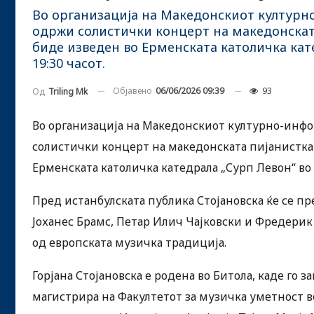
Во организација на Македонскиот културно
одржи солистички концерт на македонската
биде изведен во Ерменската католичка кате
19:30 часот.
Објавено
06/06/2026 09:39
93
Од
Triling Mk
Во организација на Македонскиот културно-инфо
солистички концерт на македонската пијанистка 
Ерменската католичка катедрала „Сурп Левон“ во К
Пред истанбулската публика Стојановска ќе се пр
Јоханес Брамс, Петар Илич Чајковски и Фредерик
од европската музичка традиција.
Горјана Стојановска е родена во Битола, каде го 
магистрира на Факултетот за музичка уметност в