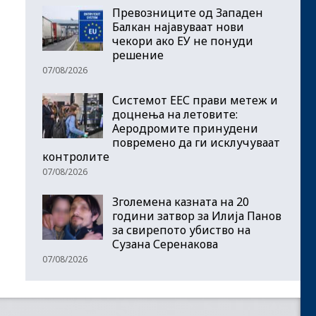
Превозниците од Западен
Балкан најавуваат нови
чекори ако ЕУ не понуди
решение
07/08/2026
Системот ЕЕС прави метеж и
доцнења на летовите:
Аеродромите принудени
повремено да ги исклучуваат
контролите
07/08/2026
Зголемена казната на 20
години затвор за Илија Панов
за свирепото убиство на
Сузана Серенакова
07/08/2026