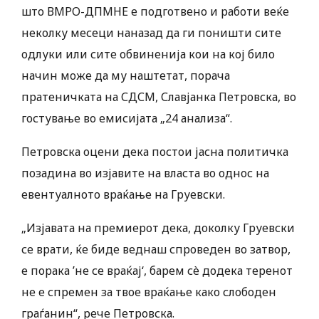
што ВМРО-ДПМНЕ е подготвено и работи веќе
неколку месеци наназад да ги поништи сите
одлуки или сите обвиненија кои на кој било
начин може да му наштетат, порача
пратеничката на СДСМ, Славјанка Петровска, во
гостување во емисијата „24 анализа“.
Петровска оцени дека постои јасна политичка
позадина во изјавите на власта во однос на
евентуалното враќање на Груевски.
„Изјавата на премиерот дека, доколку Груевски
се врати, ќе биде веднаш спроведен во затвор,
е порака ’не се враќај‘, барем сè додека теренот
не е спремен за твое враќање како слободен
граѓанин“, рече Петровска.