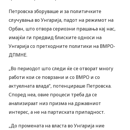
Петровска зборуваше и за политичките
случувања во Унгарија, падот на режимот на
Орбан, што отвора сериозни прашања кај нас,
имајќи ги предвид блиските односи на
Унгарија со претходните политики на ВМРО-
ДПМНЕ.
„Во периодот што следи ќе се отворат многу
работи кои се поврзани и со ВМРО и со
актуелната влада“, потенцираше Петровска.
Според неа, овие процеси треба да се
анализираат низ призма на државниот
интерес, а не на партиската припадност.
„До промената на власта во Унгарија ние