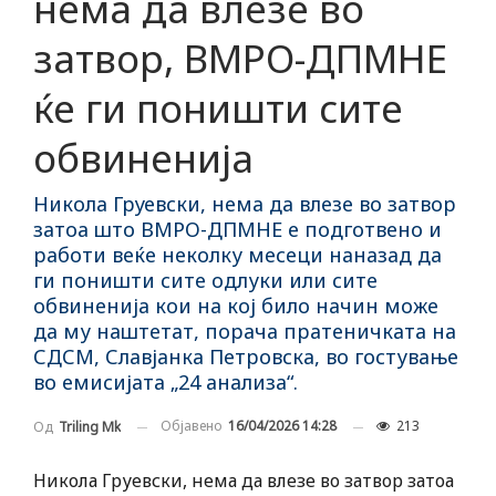
нема да влезе во
затвор, ВМРО-ДПМНЕ
ќе ги поништи сите
обвиненија
Никола Груевски, нема да влезе во затвор
затоа што ВМРО-ДПМНЕ е подготвено и
работи веќе неколку месеци наназад да
ги поништи сите одлуки или сите
обвиненија кои на кој било начин може
да му наштетат, порача пратеничката на
СДСМ, Славјанка Петровска, во гостување
во емисијата „24 анализа“.
Објавено
16/04/2026 14:28
213
Од
Triling Mk
Никола Груевски, нема да влезе во затвор затоа