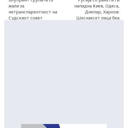
жали за
нападна Киев, Одеса,
нетранспарентност на
Днепар, Харков:
Судскиот совет
Шеснаесет лица беа
убиени