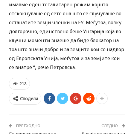
имавме еден тоталитарен режим којшто
отскокнуваше од сето она што се случуваше во
останатите земји членки на ЕУ. Меѓутоа, волку
долгорочно, единствено беше Унгарија која во
клучни моменти знаеше да биде блокатор на
тоа што значи добро и за земјите кои се надвор
од Европската Унија, меѓутоа и за земјите кои
се внатре “, рече Петровска.
213
Сподели
ПРЕТХОДНО
СЛЕДНО
Блупринт групата се
Русија со ракети ги