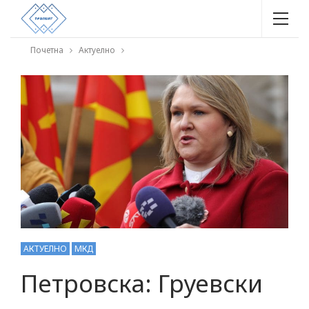
Почетна
Актуелно
АКТУЕЛНО
МКД
Петровска: Груевски