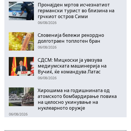
Пронајден мртов исчезнатиот
германски турист во близина на
грчкиот остров Сими
06/08/2026
Словенија бележи рекордно
долготраен топлотен бран
06/08/2026
СДСМ: Мицкоски ја увезува
медиумската машинерија на
Вучиќ, ќе командува Латас
06/08/2026
Хирошима на годишнината од
атомското бомбардирање повика
на целосно укинување на
нуклеарното оружје
06/08/2026