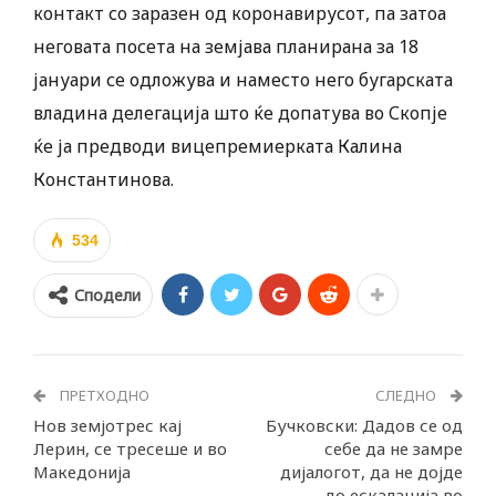
контакт со заразен од коронавирусот, па затоа
неговата посета на земјава планирана за 18
јануари се одложува и наместо него бугарската
владина делегација што ќе допатува во Скопје
ќе ја предводи вицепремиерката Калина
Константинова.
534
Сподели
ПРЕТХОДНО
СЛЕДНО
Нов земјотрес кај
Бучковски: Дадов се од
Лерин, се тресеше и во
себе да не замре
Македонија
дијалогот, да не дојде
до ескалација во