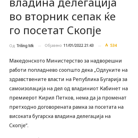
владина делегација
во вторник сепак ќе
го посетат Скопје
Објавено
11/01/2022 21:43
534
Од
Triling Mk
Македонското Министерство за надворешни
работи попладнево соопшто дека „Одлуките на
здравствените власти на Република Бугарија за
самоизолација на дел од владиниот Кабинет на
премиерот Кирил Петков, нема да ја променат
претходно договорената рамка за посетата на
високата бугарска владина делегација на
Скопје“.