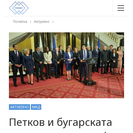
Почетна
Актуелно
АКТУЕЛНО
МКД
Петков и бугарската