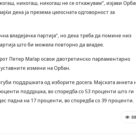
когаш, никогаш, никогаш не се откажувам“, изјави Орба
вајќи дека ја презема целосната одговорност за
на владејачка партија“, но дека треба да помине низ
артија што би можела повторно да владее.
ерот Петер Маѓар освои двотретинско парламентарно
 уставните измени на Орбан.
губи поддршката од изборите досега. Мајската анкета 
роценти поддршка, во споредба со 53 проценти што ги
ес падна на 17 проценти, во споредба со 39 проценти.
8