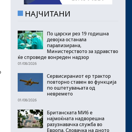
НАЈЧИТАНИ
По царски рез 19 годишна
девојка останала
парализирана,
Министерството за здравство
ќе спроведе вонреден надзор
01/08/2026
о
Сервисираниот ер трактор
повторно ставен во функција
по оштетувањата од
невремето
01/08/2026
Британската МИ6 е
најмоќната надворешна
разузнавачка служба во
Европа, Словачка на дното