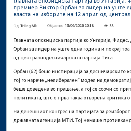
Главната опозициска партија во Унгарија,
премиер Виктор Орбан за лидер на уште ед
власта на изборите на 12 април од центра
Објавено
13/06/2026 20:18
88
Од
Triling Mk
Главната опозициска партија во Унгарија, Фидес
Орбан за лидер на уште една година и покрај тоа 
од централнодесничарската партија Тиса.
Орбан (62) беше инспирација за десничарските к
тој го нарече „нелиберален“ модел на демократи
беше доведена во прашање, а тој се соочи со при
политиката, што е прва таква отворена критика от
На денешниот конгрес на партијата за реизборот н
државната агенција МТИ. Тој немаше противкан