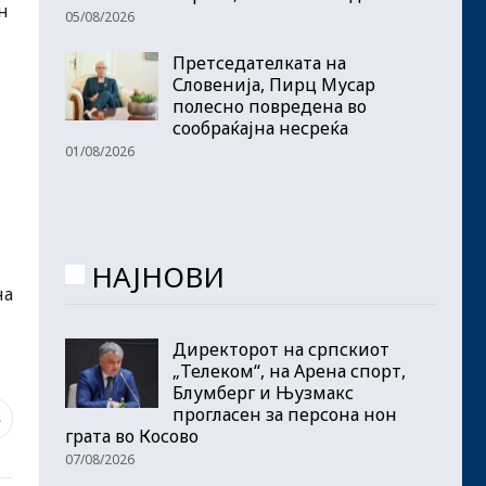
н
05/08/2026
Претседателката на
Словенија, Пирц Мусар
полесно повредена во
сообраќајна несреќа
01/08/2026
НАЈНОВИ
на
Директорот на српскиот
„Телеком“, на Арена спорт,
Блумберг и Њузмакс
прогласен за персона нон
8
грата во Косово
07/08/2026