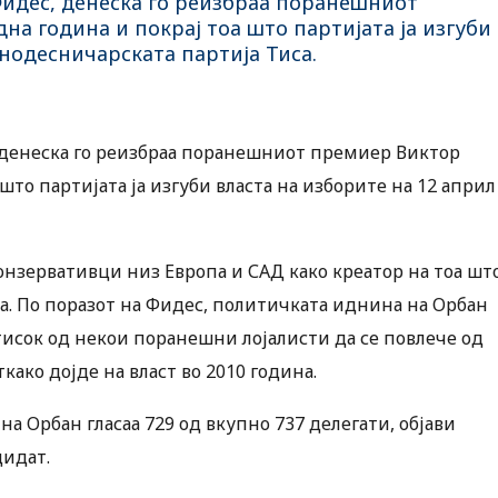
 Фидес, денеска го реизбраа поранешниот
на година и покрај тоа што партијата ја изгуби
лнодесничарската партија Тиса.
, денеска го реизбраа поранешниот премиер Виктор
што партијата ја изгуби власта на изборите на 12 април
онзервативци низ Европа и САД како креатор на тоа шт
ја. По поразот на Фидес, политичката иднина на Орбан
тисок од некои поранешни лојалисти да се повлече од
како дојде на власт во 2010 година.
а Орбан гласаа 729 од вкупно 737 делегати, објави
дидат.