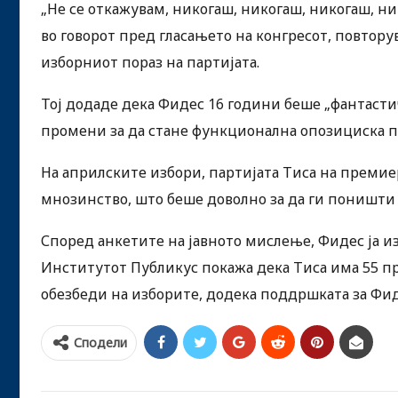
„Не се откажувам, никогаш, никогаш, никогаш, ни
во говорот пред гласањето на конгресот, повтору
изборниот пораз на партијата.
Тој додаде дека Фидес 16 години беше „фантастич
промени за да стане функционална опозициска п
На априлските избори, партијата Тиса на преми
мнозинство, што беше доволно за да ги поништи
Според анкетите на јавното мислење, Фидес ја из
Институтот Публикус покажа дека Тиса има 55 п
обезбеди на изборите, додека поддршката за Фид
Сподели