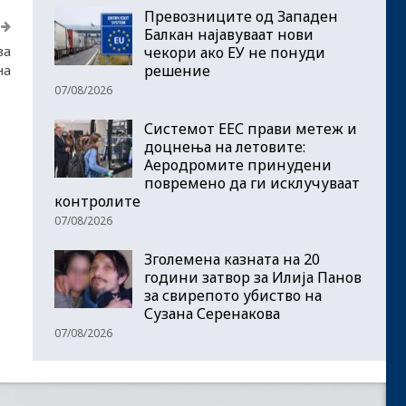
Превозниците од Западен
Балкан најавуваат нови
за
чекори ако ЕУ не понуди
на
решение
07/08/2026
Системот ЕЕС прави метеж и
доцнења на летовите:
Аеродромите принудени
повремено да ги исклучуваат
контролите
07/08/2026
Зголемена казната на 20
години затвор за Илија Панов
за свирепото убиство на
Сузана Серенакова
07/08/2026