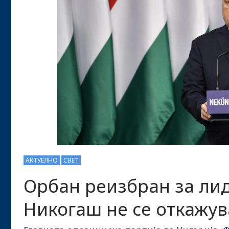
АКТУЕЛНО
СВЕТ
Орбан реизбран за лид
Никогаш не се откажув