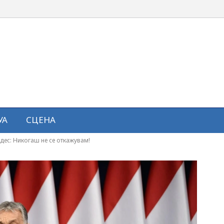
УА
СЦЕНА
дес: Никогаш не се откажувам!