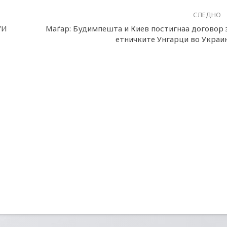
СЛЕДНО
УИ
Маѓар: Будимпешта и Киев постигнаа договор 
етничките Унгарци во Украи