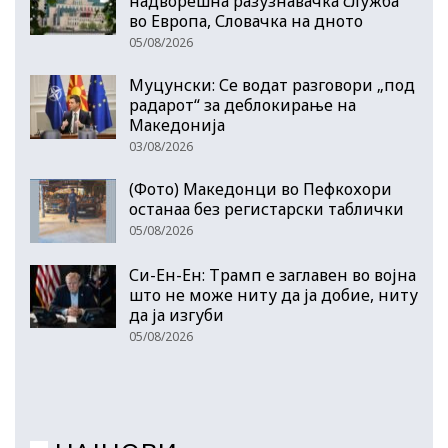
надворешна разузнавачка служба
во Европа, Словачка на дното
05/08/2026
Муцунски: Се водат разговори „под
радарот“ за деблокирање на
Македонија
03/08/2026
(Фото) Македонци во Пефкохори
останаа без регистарски таблички
05/08/2026
Си-Ен-Ен: Трамп е заглавен во војна
што не може ниту да ја добие, ниту
да ја изгуби
05/08/2026