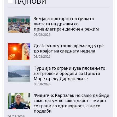
НАЈНОВИ
Земјава повторно на грчката
листата на држави со
привилегиран даночен режим
08/08/2026
Доаѓа многу топло време од утре
до крајот на следната недела
08/08/2026
Турција го ограничува пловењето
на трговски бродови во Црното
Море преку Дарданелите
08/08/2026
Филипче: Карпалак не смее да биде
само датум во календарот – мирот
се гради со одговорност, а не со
поделби
08/08/2026