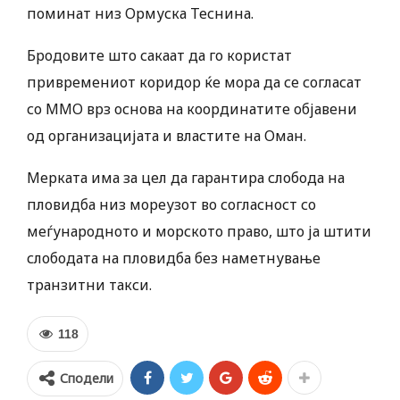
поминат низ Ормуска Теснина.
Бродовите што сакаат да го користат
привремениот коридор ќе мора да се согласат
со ММО врз основа на координатите објавени
од организацијата и властите на Оман.
Мерката има за цел да гарантира слобода на
пловидба низ мореузот во согласност со
меѓународното и морското право, што ја штити
слободата на пловидба без наметнување
транзитни такси.
118
Сподели