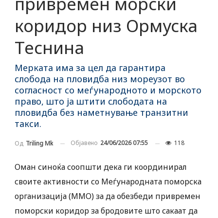
привремен морски
коридор низ Ормуска
Теснина
Мерката има за цел да гарантира
слобода на пловидба низ мореузот во
согласност со меѓународното и морското
право, што ја штити слободата на
пловидба без наметнување транзитни
такси.
Објавено
24/06/2026 07:55
118
Од
Triling Mk
Оман синоќа соопшти дека ги координирал
своите активности со Меѓународната поморска
организација (ММО) за да обезбеди привремен
поморски коридор за бродовите што сакаат да