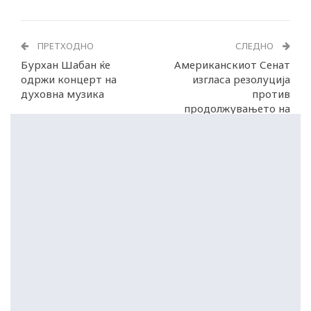
ПРЕТХОДНО
СЛЕДНО
Бурхан Шабан ќе
Американскиот Сенат
одржи концерт на
изгласа резолуција
духовна музика
против
продолжувањето на
војната против Иран