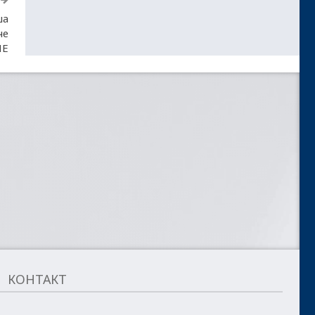
ша
че
НЕ
КОНТАКТ