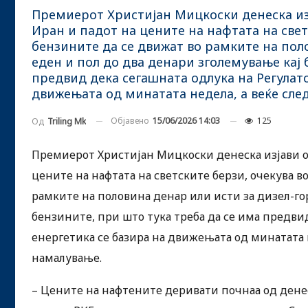
Премиерот Христијан Мицкоски денеска из
Иран и падот на цените на нафтата на све
бензините да се движат во рамките на пол
еден и пол до два денари зголемување кај 
предвид дека сегашната одлука на Регулато
движењата од минатата недела, а веќе сле
Објавено
15/06/2026 14:03
125
Од
Triling Mk
Премиерот Христијан Мицкоски денеска изјави о
цените на нафтата на светските берзи, очекува 
рамките на половина денар или исти за дизел-го
бензините, при што тука треба да се има предвид
енергетика се базира на движењата од минатата н
намалување.
– Цените на нафтените деривати почнаа од денеск