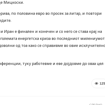
аде Мицкоски.
рива, по половина евро во просек за литар, и повтори
едите.
 Иран е финален и конечен и со него се става крај на
ајголемата енергетска криза во последниот милениумот
оволни од тоа како се справивме во овие исклучителн
нференции, туку работевме и еве дојдовме до оваа цел 
12
СЛЕДНО