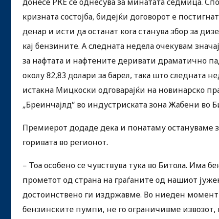
донесе РКЕ се однесува за минатата седмица. Сп
кризната состојба, бидејќи договорот е постигна
денар и исти да останат кога станува збор за ди
кај бензините. А следната недела очекувам знач
за нафтата и нафтените деривати драматично пад
околу 82,83 долари за барел, така што следната 
истакна Мицкоски одговарајќи на новинарско пр
„Бреинчајлд“ во индустриската зона Жабени во Б
Премиерот додаде дека и понатаму остануваме з
горивата во регионот.
– Тоа особено се чувствува тука во Битола. Има 
прометот од страна на граѓаните од нашиот јужен
достоинствено ги издржавме. Во ниеден момент 
бензинските пумпи, не го ограничивме извозот, 