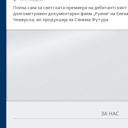
Полна сала за светската премиера на дебитантскиот
долгометражен документарен филм „Руини“ на Елен
Чемерска, во продукција на Синема Футура
ЗА НАС