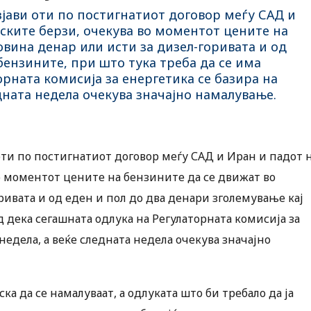
јави оти по постигнатиот договор меѓу САД и
тските берзи, очекува во моментот цените на
овина денар или исти за дизел-горивата и од
бензините, при што тука треба да се има
рната комисија за енергетика се базира на
дната недела очекува значајно намалување.
ти по постигнатиот договор меѓу САД и Иран и падот 
во моментот цените на бензините да се движат во
ривата и од еден и пол до два денари зголемување кај
 дека сегашната одлука на Регулаторната комисија за
едела, а веќе следната недела очекува значајно
а да се намалуваат, а одлуката што би требало да ја