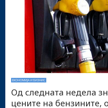
ЕКОНОМИЈА И БИЗНИС
Од следната недела з
цените на бензините, 