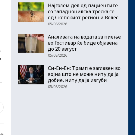
Најголем дел од пациентите
сo западнонилска треска се
од Скопскиот регион и Велес
05/08/2026
Анализата на водата за пиење
во Гостивар ќе биде објавена
до 20 август
,
05/08/2026
о
Си-Ен-Ен: Трамп е заглавен во
војна што не може ниту да ја
добие, ниту да ја изгуби
–
05/08/2026
5