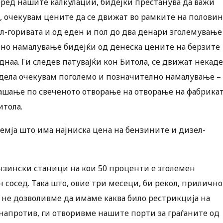
оред нашите калкулации, бидејќи престанува да важи
т, очекувам цените да се движат во рамките на половин
зел-горивата и од еден и пол до два денари зголемување
ајно намалување бидејќи од денеска цените на берзите
наа. Ги следев патувајќи кон Битола, се движат некаде
недела очекувам поголемо и позначително намалување –
ашање по свеченото отворање на отворање на фабрика
итола.
емја што има најниска цена на бензините и дизел-
бензински станици на кои 50 проценти е зголемен
 сосед. Така што, овие три месеци, би рекол, прилично
не дозволивме да имаме каква било рестрикција на
напротив, ги отворивме нашите порти за граѓаните од