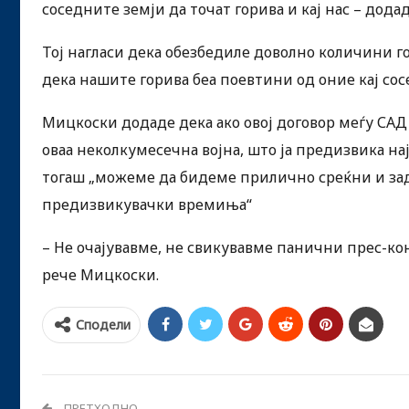
соседните земји да точат горива и кај нас – дод
Тој нагласи дека обезбедиле доволно количини го
дека нашите горива беа поевтини од оние кај сос
Мицкоски додаде дека ако овој договор меѓу САД и
оваа неколкумесечна војна, што ја предизвика н
тогаш „можеме да бидеме прилично среќни и зад
предизвикувачки времиња“
– Не очајувавме, не свикувавме панични прес-ко
рече Мицкоски.
Сподели
ПРЕТХОДНО