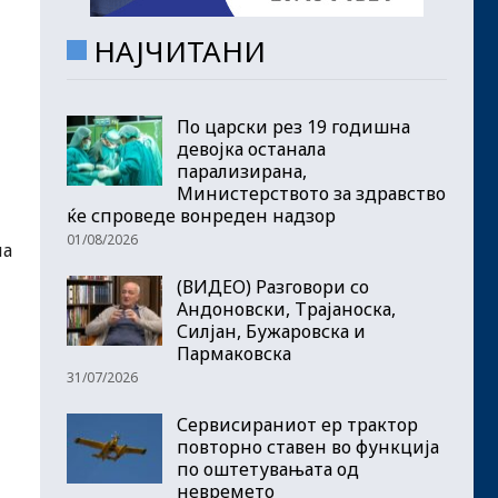
НАЈЧИТАНИ
По царски рез 19 годишна
девојка останала
парализирана,
Министерството за здравство
ќе спроведе вонреден надзор
01/08/2026
на
(ВИДЕО) Разговори со
Андоновски, Трајаноска,
Силјан, Бужаровска и
Пармаковска
31/07/2026
Сервисираниот ер трактор
повторно ставен во функција
по оштетувањата од
невремето