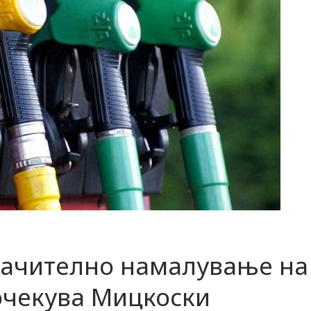
начително намалување на
очекува Мицкоски