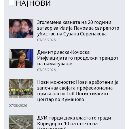
НАЈНОВИ
Зголемена казната на 20 години
затвор за Илија Панов за свирепото
убиство на Сузана Серенакова
07/08/2026
Димитриеска-Кочоска:
Инфлацијата го продолжи трендот
на намалување
07/08/2026
Нови можности: Нови вработени ја
започнаа својата професионална
приказна во Lidl Логистичкиот
центар во Куманово
07/08/2026
ДУИ тврди дека власта го гради
Коридорот 10 на штета на