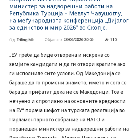
министер за надворешни работи на
Република Турција – Мевлут Чавушоглу,
на меѓународната конференција „Дијалог
за единство и мир 2026“ во Скопје.
Објавено
23/06/2026 20:05
110
Од
Triling Mk
„ЕУ треба да биде отворена и искрена со
земјите кандидати и да ги отвори вратите ако
ги исполниле сите услови. Од Македонија се
бараше да го промени знамето, името и сега се
бара да прифатат дека не се Македонци. Тоа е
нечуено и спротивно на основните вредности
на ЕУ“ порача шефот на турската делегација во
Парламентарното собрание на НАТО и
поранешен министер за надворешни работи на
Република Турција – Мевлут Чавушоглу, на