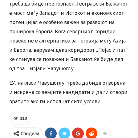
треба да биде препознаен. Географски Балканот
е мост меѓу Западот и Истокот и економскиот
потенцијал е особено важен за развојот на
поширока Европа. Кога северниот коридор
повеќе не е алтернатива за трговија меѓу Азија
и Европа, верувам дека коридорот „Појас и пат“
ќе станува се поважен и Балканот ќе биде дел
од тоа – изјави Чавушоглу.
ЕУ, нагласи Чавушоглу, треба да биде отворена
и искрена со земјите кандидати и да ги отвори
вратите ако ги исполнат сите услови.
110
Сподели