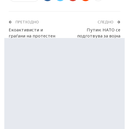
ПРЕТХОДНО
СЛЕДНО
Екоактивисти и
Путин: НАТО се
граѓани на протестен
подготвува за војна
марш „Стоп за Усје“
против Русија