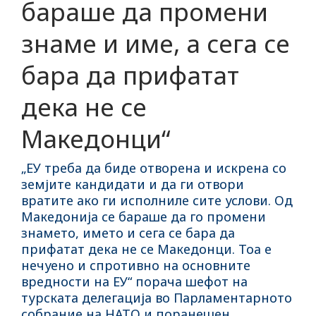
бараше да промени
знаме и име, а сега се
бара да прифатат
дека не се
Македонци“
„ЕУ треба да биде отворена и искрена со
земјите кандидати и да ги отвори
вратите ако ги исполниле сите услови. Од
Македонија се бараше да го промени
знамето, името и сега се бара да
прифатат дека не се Македонци. Тоа е
нечуено и спротивно на основните
вредности на ЕУ“ порача шефот на
турската делегација во Парламентарното
собрание на НАТО и поранешен