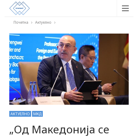
Почетна
Актуелно
АКТУЕЛНО
МКД
„Од Македонија се