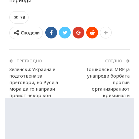
периоди.
79
Сподели
ПРЕТХОДНО
СЛЕДНО
Зеленски: Украина е
Тошковски: МВР ја
подготвена за
унапреди борбата
преговори, но Русија
против
мора да го направи
организираниот
првиот чекор кон
криминал и
мирот
корупцијата