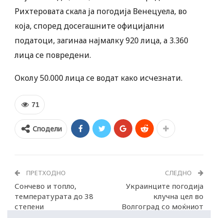
Рихтеровата скала ја погодија Венецуела, во
која, според досегашните официјални
податоци, загинаа најмалку 920 лица, а 3.360
лица се повредени.
Околу 50.000 лица се водат како исчезнати.
71
Сподели
ПРЕТХОДНО
СЛЕДНО
Сончево и топло,
Украинците погодија
температурата до 38
клучна цел во
степени
Волгоград со моќниот
Фламинго