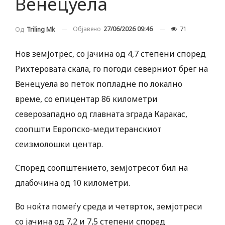
Венецуела
Објавено
27/06/2026 09:46
71
Од
Triling Mk
Нов земјотрес, со јачина од 4,7 степени според
Рихтеровата скала, го погоди северниот брег на
Венецуела во петок попладне по локално
време, со епицентар 86 километри
северозападно од главната зграда Каракас,
соопшти Европско-медитеранскиот
сеизмолошки центар.
Според соопштението, земјотресот бил на
длабочина од 10 километри.
Во ноќта помеѓу среда и четврток, земјотреси
со јачина од 7,2 и 7,5 степени според