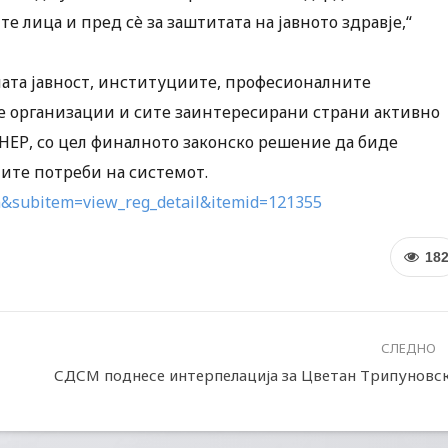
 лица и пред сè за заштитата на јавното здравје,“
ната јавност, институциите, професионалните
е организации и сите заинтересирани страни активно
ЕНЕР, со цел финалното законско решение да биде
ните потреби на системот.
on&subitem=view_reg_detail&itemid=121355
18
СЛЕДНО
СДСМ поднесе интерпелација за Цветан Трипуновс