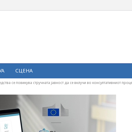
УА
СЦЕНА
ства се повикува стручната јавност да се вклучи во консултативниот проц