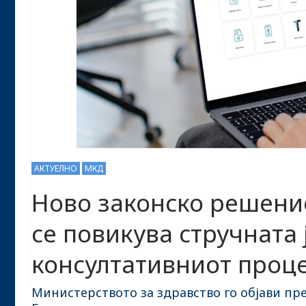
АКТУЕЛНО
МКД
Ново законско решени
се повикува стручната 
консултативниот проц
Министерството за здравство го објави пр