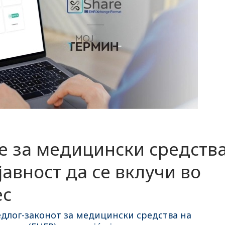
е за медицински средств
јавност да се вклучи во
ес
едлог-законот за медицински средства на