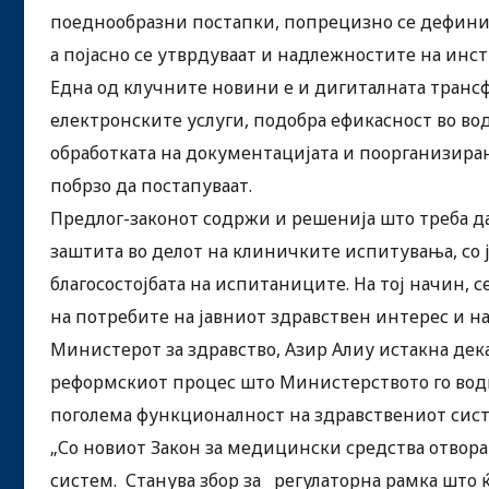
поеднообразни постапки, попрецизно се дефинир
а појасно се утврдуваат и надлежностите на инст
Една од клучните новини е и дигиталната транс
електронските услуги, подобра ефикасност во во
обработката на документацијата и поорганизиран
побрзо да постапуваат.
Предлог-законот содржи и решенија што треба да
заштита во делот на клиничките испитувања, со ј
благосостојбата на испитаниците. На тој начин, с
на потребите на јавниот здравствен интерес и на
Министерот за здравство, Азир Алиу истакна дека
реформскиот процес што Министерството го води
поголема функционалност на здравствениот сист
„Со новиот Закон за медицински средства отвора
систем. Станува збор за регулаторна рамка што ќ