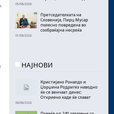
05/08/2026
,
Претседателката на
Словенија, Пирц Мусар
полесно повредена во
сообраќајна несреќа
01/08/2026
НАЈНОВИ
и
Кристијано Роналдо и
Џорџина Родригез наводно
и
ќе се венчаат денес:
Откриено каде ќе слават
08/08/2026
Повеќе од 240 заразени со