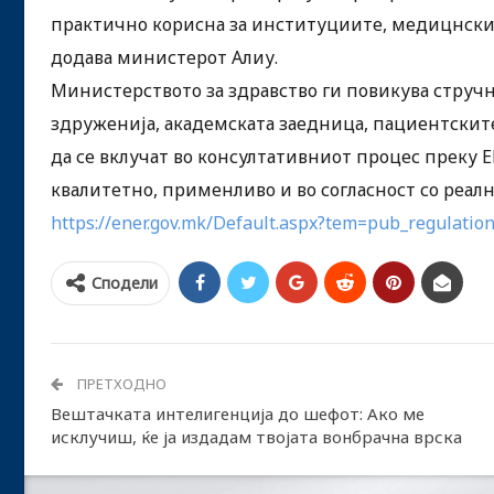
практично корисна за институциите, медицнските
додава министерот Алиу.
Министерството за здравство ги повикува струч
здруженија, академската заедница, пациентскит
да се вклучат во консултативниот процес преку 
квалитетно, применливо и во согласност со реал
https://ener.gov.mk/Default.aspx?tem=pub_regulati
Сподели
ПРЕТХОДНО
Вештачката интелигенција до шефот: Ако ме
исклучиш, ќе ја издадам твојата вонбрачна врска