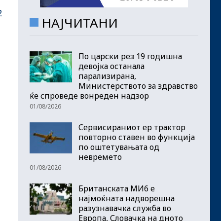
2
НАЈЧИТАНИ
По царски рез 19 годишна
девојка останала
парализирана,
Министерството за здравство
ќе спроведе вонреден надзор
01/08/2026
Сервисираниот ер трактор
повторно ставен во функција
по оштетувањата од
невремето
01/08/2026
Британската МИ6 е
најмоќната надворешна
разузнавачка служба во
Европа, Словачка на дното