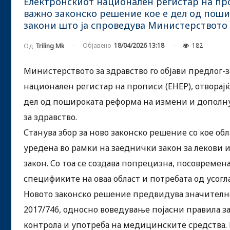
Електронскиот национален регистар на проп
важно законско решение кое е дел од пош
закони што ја спроведува Министерството 
Објавено
18/04/2026 13:18
182
Од
Triling Mk
Министерството за здравство го објави предлог-
национален регистар на прописи (ЕНЕР), отворајќ
дел од пошироката реформа на измени и дополну
за здравство.
Станува збор за ново законско решение со кое об
уредена во рамки на заеднички закон за лекови и
закон. Со тоа се создава попрецизна, посовремен
спецификите на оваа област и потребата од усог
Новото законско решение предвидува значителн
2017/746, односно воведување појасни правила з
контрола и употреба на медицинските средства.