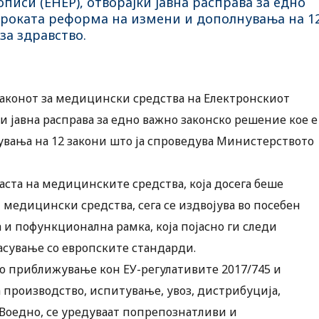
иси (ЕНЕР), отворајќи јавна расправа за едно
ироката реформа на измени и дополнувања на 1
за здравство.
законот за медицински средства на Електронскиот
и јавна расправа за едно важно законско решение кое е
вања на 12 закони што ја спроведува Министерството
ласта на медицинските средства, која досега беше
 медицински средства, сега се издвојува во посебен
а и пофункционална рамка, која појасно ги следи
ласување со европските стандарди.
о приближување кон ЕУ-регулативите 2017/745 и
а производство, испитување, увоз, дистрибуција,
 Воедно, се уредуваат попрепознатливи и