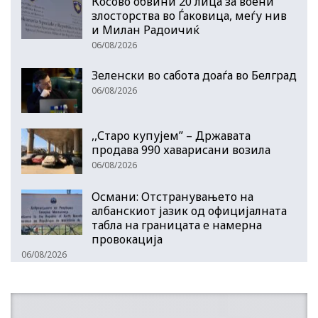
Косово обвини 20 лица за воени
злосторства во Ѓаковица, меѓу нив
и Милан Радоичиќ
06/08/2026
Зеленски во сабота доаѓа во Белград
06/08/2026
,,Старо купујем” – Државата
продава 990 хаварисани возила
06/08/2026
Османи: Отстранувањето на
албанскиот јазик од официјалната
табла на границата е намерна
провокација
06/08/2026