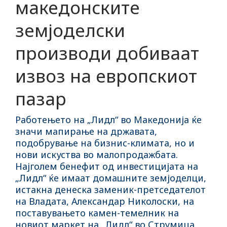
македонските
земјоделски
производи добиваат
извоз на европскиот
пазар
Работењето на „Лидл“ во Македонија ќе
значи мапирање на државата,
подобрување на бизнис-климата, но и
нови искуства во малопродажбата.
Најголем бенефит од инвестицијата на
„Лидл“ ќе имаат домашните земјоделци,
истакна денеска заменик-претседателот
на Владата, Александар Николоски, на
поставувањето камен-темелник на
новиот маркет на „Лидл“ во Струмица