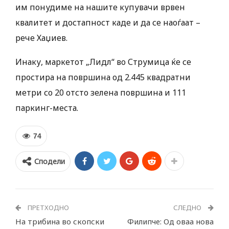
им понудиме на нашите купувачи врвен
квалитет и достапност каде и да се наоѓаат –
рече Хаџиев.
Инаку, маркетот „Лидл“ во Струмица ќе се
простира на површина од 2.445 квадратни
метри со 20 отсто зелена површина и 111
паркинг-места.
74
Сподели
ПРЕТХОДНО
СЛЕДНО
На трибина во скопски
Филипче: Од оваа нова