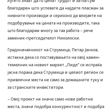
луѓето знаат да го ценат трудот и затоа сум
благодарен што успевате да најдете пласман за
нивните производи и сериозно да влијаете на
подобрување на цената на производите, така
што благодарам многу за таа работа – рече
заменик-претседателот Николоски.
Градоначалникот на Струмица, Петар Јанков,
истакна дека со поставувањето на овој камен-
темелник на новиот маркет „Лидл“ се испраќа
јасна порака дека Струмица и целиот регион се
привлечни места не само за домашните туку и
за странските инвеститори.
– Овој проект не значи само нови работни
места, значи подобра конкурентност и подобра