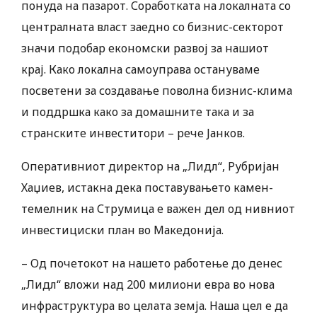
понуда на пазарот. Соработката на локалната со
централната власт заедно со бизнис-секторот
значи подобар економски развој за нашиот
крај. Како локална самоуправа остануваме
посветени за создавање поволна бизнис-клима
и поддршка како за домашните така и за
странските инвеститори – рече Јанков.
Оперативниот директор на „Лидл“, Рубријан
Хаџиев, истакна дека поставувањето камен-
темелник на Струмица е важен дел од нивниот
инвестициски план во Македонија.
– Од почетокот на нашето работење до денес
„Лидл“ вложи над 200 милиони евра во нова
инфраструктура во целата земја. Наша цел е да