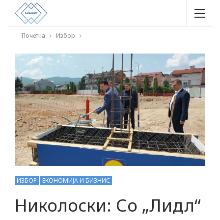
Почетна
Избор
ИЗБОР
ЕКОНОМИЈА И БИЗНИС
Николоски: Со „Лидл“