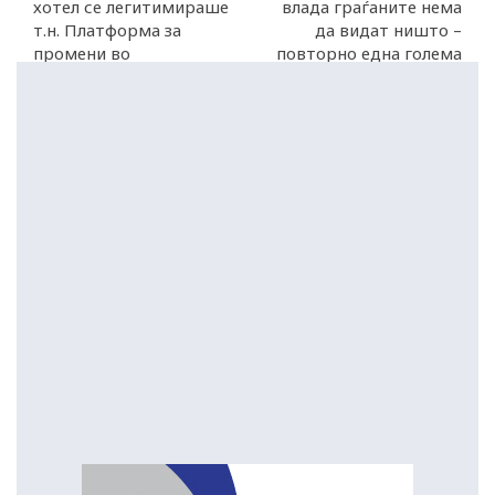
хотел се легитимираше
влада граѓаните нема
т.н. Платформа за
да видат ништо –
промени во
повторно една голема
опозицијата
нула