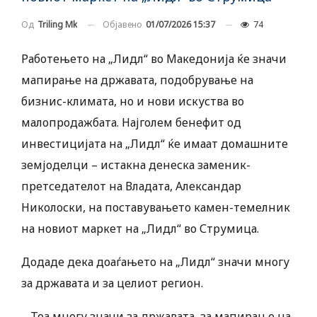
Објавено
01/07/2026 15:37
74
Од
Triling Mk
Работењето на „Лидл“ во Македонија ќе значи
мапирање на државата, подобрување на
бизнис-климата, но и нови искуства во
малопродажбата. Најголем бенефит од
инвестицијата на „Лидл“ ќе имаат домашните
земјоделци – истакна денеска заменик-
претседателот на Владата, Александар
Николоски, на поставувањето камен-темелник
на новиот маркет на „Лидл“ во Струмица.
Додаде дека доаѓањето на „Лидл“ значи многу
за државата и за целиот регион.
– Тоа многу значи за државата, за мапирање на