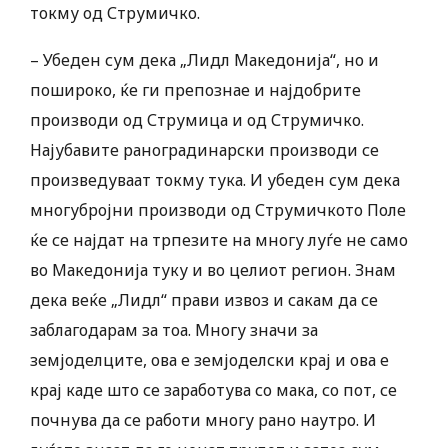
токму од Струмичко.
– Убеден сум дека „Лидл Македонија“, но и
пошироко, ќе ги препознае и најдобрите
производи од Струмица и од Струмичко.
Најубавите раноградинарски производи се
произведуваат токму тука. И убеден сум дека
многубројни производи од Струмичкото Поле
ќе се најдат на трпезите на многу луѓе не само
во Македонија туку и во целиот регион. Знам
дека веќе „Лидл“ прави извоз и сакам да се
заблагодарам за тоа. Многу значи за
земјоделците, ова е земјоделски крај и ова е
крај каде што се заработува со мака, со пот, се
почнува да се работи многу рано наутро. И