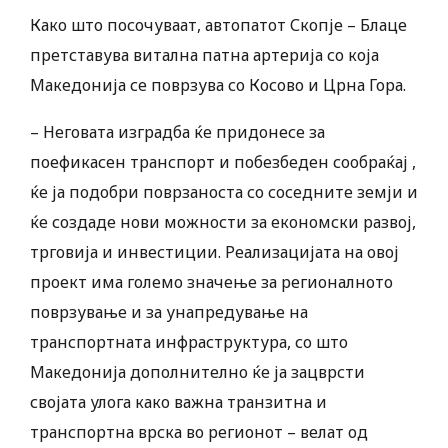
Како што посочуваат, автопатот Скопје – Блаце
претставува витална патна артерија со која
Македонија се поврзува со Косово и Црна Гора.
– Неговата изградба ќе придонесе за
поефикасен транспорт и побезбеден сообраќај ,
ќе ја подобри поврзаноста со соседните земји и
ќе создаде нови можности за економски развој,
трговија и инвестиции. Реализацијата на овој
проект има големо значење за регионалното
поврзување и за унапредување на
транспортната инфраструктура, со што
Македонија дополнително ќе ја зацврсти
својата улога како важна транзитна и
транспортна врска во регионот – велат од