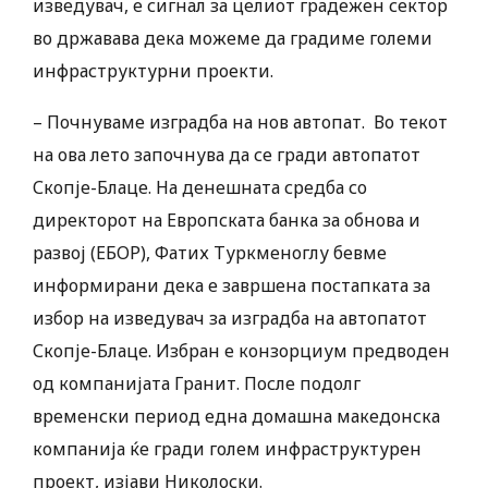
изведувач, е сигнал за целиот градежен сектор
во државава дека можеме да градиме големи
инфраструктурни проекти.
– Почнуваме изградба на нов автопат. Во текот
на ова лето започнува да се гради автопатот
Скопје-Блаце. На денешната средба со
директорот на Европската банка за обнова и
развој (ЕБОР), Фатих Туркменоглу бевме
информирани дека е завршена постапката за
избор на изведувач за изградба на автопатот
Скопје-Блаце. Избран е конзорциум предводен
од компанијата Гранит. После подолг
временски период една домашна македонска
компанија ќе гради голем инфраструктурен
проект, изјави Николоски.