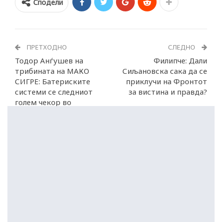
Сподели
ПРЕТХОДНО
СЛЕДНО
Тодор Анѓушев на
Филипче: Дали
трибината на МАКО
Сиљановска сака да се
СИГРЕ: Батериските
приклучи на Фронтот
системи се следниот
за вистина и правда?
голем чекор во
енергетиката