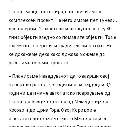
Скопје-Блаце, потецира, е исклучително
комплексен проект. На него имаме пет тунели,
две галерии, 12 мостови или вкупно околу 40-
тина објекти заедно со помалите објекти. Тоа е
голем инженерски и градителски потфат. Но,
ќе докажеме дека како држава можеме да
работиме големи проекти.
– Планираме Изведувачот да го заврши овој
проект во рок од 3,5 години и за најдоцна 3,5
години да имаме автопатско поврзување од
Скопје до Блаце, односно од Македонија до
Косово и до Црна Гора. Овој Коридор е
исклучително значен зашто Македонија ја