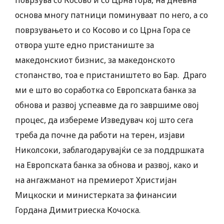
поврзува со Косово и со Црна Гора, на дневна
основа многу патници поминуваат по него, а со
поврзувањето и со Косово и со Црна Гора се
отвора уште едно пристаниште за
македонскиот бизнис, за македонското
стопанство, тоа е пристаништето во Бар. Драго
ми е што во соработка со Европската банка за
обнова и развој успеавме да го завршиме овој
процес, да избереме Изведувач кој што сега
треба да почне да работи на терен, изјави
Николсоки, заблагодарувајќи се за поддршката
на Европската банка за обнова и развој, како и
на ангажманот на премиерот Христијан
Мицкоски и министерката за финансии
Гордана Димитриеска Кочоска.