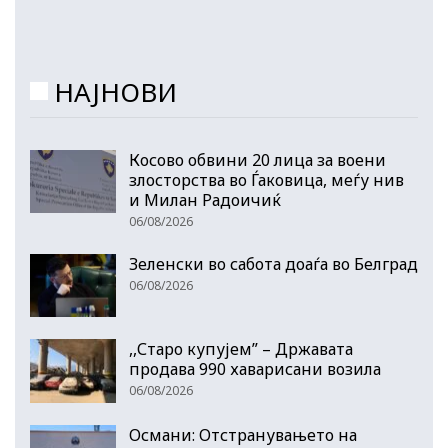
НАЈНОВИ
Косово обвини 20 лица за воени
злосторства во Ѓаковица, меѓу нив
и Милан Радоичиќ
06/08/2026
Зеленски во сабота доаѓа во Белград
06/08/2026
,,Старо купујем” – Државата
продава 990 хаварисани возила
06/08/2026
Османи: Отстранувањето на