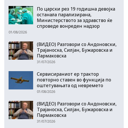
По царски рез 19 годишна девојка
останала парализирана,
Министерството за здравство ќе
спроведе вонреден надзор
01/08/2026
(ВИДЕО) Разговори со Андоновски,
Трајаноска, Силјан, Бужаровска и
Пармаковска
31/07/2026
Сервисираниот ер трактор
повторно ставен во функција по
оштетувањата од невремето
01/08/2026
(ВИДЕО) Разговори со Андоновски,
Трајаноска, Силјан, Бужаровска и
Пармаковска
31/07/2026