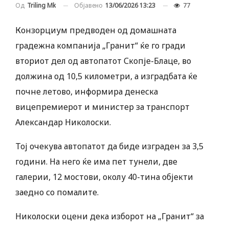
Објавено
13/06/2026 13:23
77
Од
Triling Mk
Конзорциум предводен од домашната
градежна компанија „Гранит“ ќе го гради
вториот дел од автопатот Скопје-Блаце, во
должина од 10,5 километри, а изградбата ќе
почне летово, информира денеска
вицепремиерот и министер за транспорт
Александар Николоски.
Тој очекува автопатот да биде изграден за 3,5
години. На него ќе има пет тунели, две
галерии, 12 мостови, околу 40-тина објекти
заедно со помалите.
Николоски оцени дека изборот на „Гранит“ за