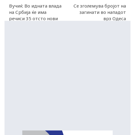
Вучиќ: Во идната влада
Се зголемува бројот на
на Србија ќе има
загинати во нападот
речиси 35 отсто нови
врз Одеса
луѓе