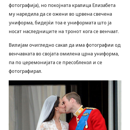
фотографија), но покојната кралица Елизабета
му наредила да се ожени во црвена свечена
униформа, бидејќи тоа е униформата што ја
носат наследниците на тронот кога се венчаат.
Вилијам очигледно сакал да има фотографии од
венчавката во својата омилена црна униформа,
па по церемонијата се пресоблекол и се
фотографирал.