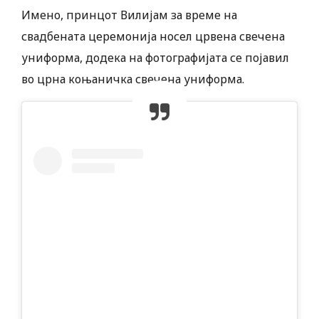
Имено, принцот Вилијам за време на
свадбената церемонија носел црвена свечена
униформа, додека на фотографијата се појавил
во црна коњаничка свечена униформа.