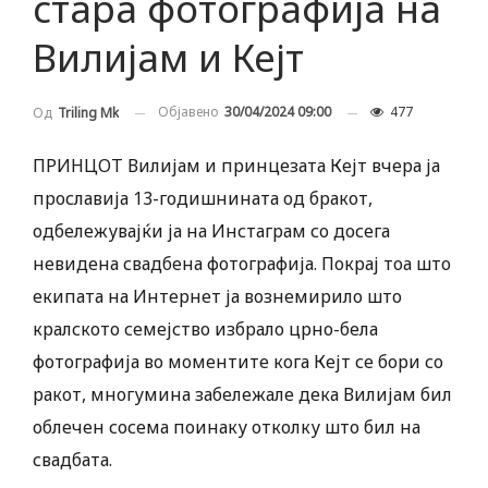
стара фотографија на
Вилијам и Кејт
Објавено
30/04/2024 09:00
477
Од
Triling Mk
ПРИНЦОТ Вилијам и принцезата Кејт вчера ја
прославија 13-годишнината од бракот,
одбележувајќи ја на Инстаграм со досега
невидена свадбена фотографија. Покрај тоа што
екипата на Интернет ја вознемирило што
кралското семејство избрало црно-бела
фотографија во моментите кога Кејт се бори со
ракот, многумина забележале дека Вилијам бил
облечен сосема поинаку отколку што бил на
свадбата.