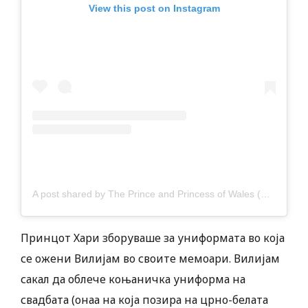
View this post on Instagram
A post shared by The Prince and Princess of Wales (@princeandprincessofwales)
Принцот Хари зборуваше за униформата во која
се ожени Вилијам во своите мемоари. Вилијам
сакал да облече коњаничка униформа на
свадбата (онаа на која позира на црно-белата