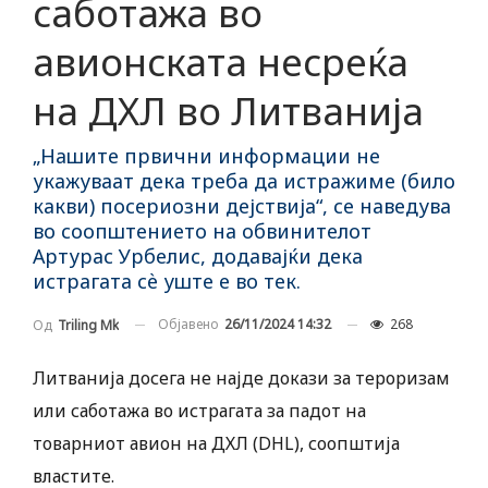
саботажа во
авионската несреќа
на ДХЛ во Литванија
„Нашите првични информации не
укажуваат дека треба да истражиме (било
какви) посериозни дејствија“, се наведува
во соопштението на обвинителот
Артурас Урбелис, додавајќи дека
истрагата сѐ уште е во тек.
Објавено
26/11/2024 14:32
268
Од
Triling Mk
Литванија досега не најде докази за тероризам
или саботажа во истрагата за падот на
товарниот авион на ДХЛ (DHL), соопштија
властите.