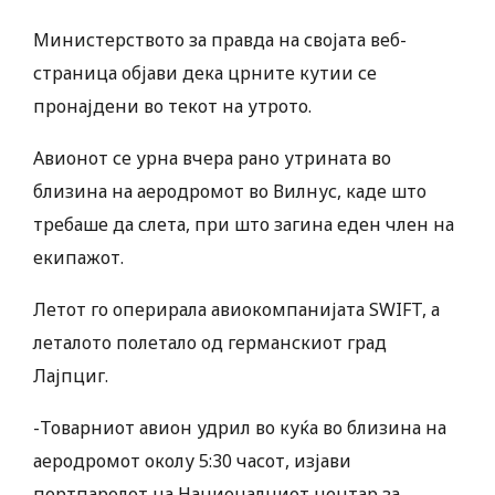
Министерството за правда на својата веб-
страница објави дека црните кутии се
пронајдени во текот на утрото.
Авионот се урна вчера рано утрината во
близина на аеродромот во Вилнус, каде што
требаше да слета, при што загина еден член на
екипажот.
Летот го оперирала авиокомпанијата SWIFT, а
леталото полетало од германскиот град
Лајпциг.
-Товарниот авион удрил во куќа во близина на
аеродромот околу 5:30 часот, изјави
портпаролот на Националниот центар за