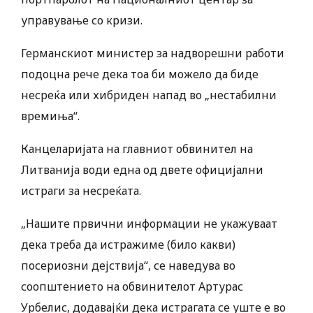
управување со кризи.
Германскиот министер за надворешни работи
подоцна рече дека тоа би можело да биде
несреќа или хибриден напад во „нестабилни
времиња“.
Канцеларијата на главниот обвинител на
Литванија води една од двете официјални
истраги за несреќата.
„Нашите првични информации не укажуваат
дека треба да истражиме (било какви)
посериозни дејствија“, се наведува во
соопштението на обвинителот Артурас
Урбелис, додавајќи дека истрагата се уште е во