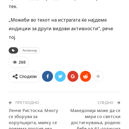
тек.
„Можеби во текот на истрагата ќе најдеме
индиции за други видови активности“, рече
тој.
Литванија
268
Сподели
ПРЕТХОДНО
СЛЕДНО
Ленче Ристоска: Многу
Македонија може да се
се зборува за
мери со светски
корупцијата, малку се
достигнувања, родено
презема против неа
бебе од 61-годишна