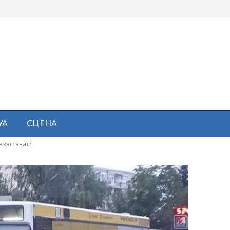
УА
СЦЕНА
 застанат?