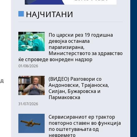
НАЈЧИТАНИ
По царски рез 19 годишна
девојка останала
парализирана,
Министерството за здравство
ќе спроведе вонреден надзор
01/08/2026
(ВИДЕО) Разговори со
ад
Андоновски, Трајаноска,
Силјан, Бужаровска и
Пармаковска
31/07/2026
Сервисираниот ер трактор
повторно ставен во функција
по оштетувањата од
невремето