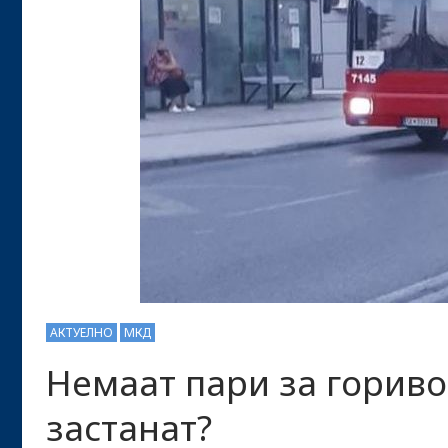
АКТУЕЛНО
МКД
Немаат пари за гориво
застанат?