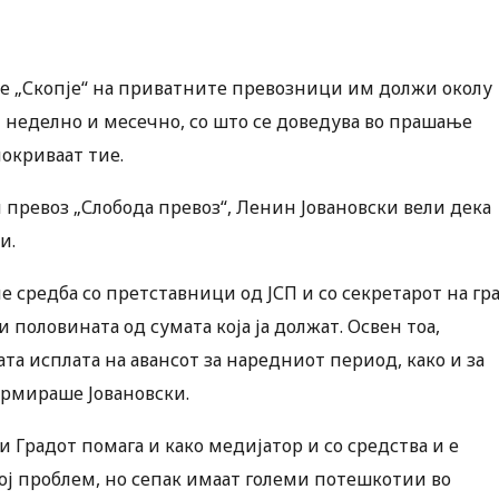
ие „Скопје“ на приватните превозници им должи околу
 неделно и месечно, со што се доведува во прашање
покриваат тие.
 превоз „Слобода превоз“, Ленин Јовановски вели дека
и.
 средба со претставници од ЈСП и со секретарот на гр
и половината од сумата која ја должат. Освен тоа,
та исплата на авансот за наредниот период, како и за
ормираше Јовановски.
и Градот помага и како медијатор и со средства и е
ој проблем, но сепак имаат големи потешкотии во