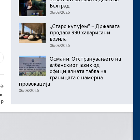
Белград
06/08/2026
,,Старо купујем” – Државата
продава 990 хаварисани
возила
06/08/2026
3
Османи: Отстранувањето на
албанскиот јазик од
официјалната табла на
границата е намерна
провокација
06/08/2026
к,
ер