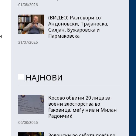
01/08/2026
(ВИДЕО) Разговори со
Андоновски, Трајаноска,
Силјан, Бужаровска и
Пармаковска
и
31/07/2026
НАЈНОВИ
Косово обвини 20 лица за
воени злосторства во
Ѓаковица, меѓу нив и Милан
Радоичиќ
06/08/2026
Зеленски во сабота доаѓа во