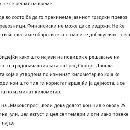
 не се решат на време.
е во состојба да го прекинеме јавниот градски превоз
 превозници. Финансиски не може да се издржи. Не ќе
да ги исплатиме обврските кон нашите добавувачи – вел
, бидејќи како што најави на повидок е решавање на
ле со градоначалничката на Град Скопје, Данела
та која е утврдена по изминат километар во која ќе
и кои што тие ги користат вршејќи ја дејноста, а се
ата по изминат километар.
 „Макекспрес“,,вели дека долгот кон нив е околу 29
на јули, цел август и цел септември и оти иако повеќе
 најде.