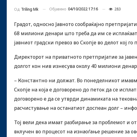
Објавено
04/10/2022 17:16
283
Од
Triling Mk
Градот, односно Јавното сообраќајно претпријат
68 милиони денари што треба да им се исплаќаат
јавниот градски превоз во Скопје во делот кој го 
Директорот на приватното претпријатие за јавен
долгот кон нив изнесува околу 40 милиони денар
– Константно ни должат. Во понеделникот имавме
Скопје на која е договорено до петок да се исплат
договорено е да се утврди динамиката на тековна
расчистување на останатиот доспеан долг – инф
Тој вели дека имаат разбирање за проблемот и от
вклучен во процесот на изнаоѓање решение за ов