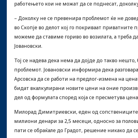
работењето кои не можат да се поднесат, доколку
– Доколку не се превенира проблемот ќе не довед
во Скопје во делот кој го покриваат приватните
можеме да ставиме гориво во возилата, а треба 
Јовановски.
Тој се надева дека нема да дојде до такво нешто
проблемот. Јовановски информира дека разговара
Арсовска да се работи на предлог-измена на цена
бидат вкалкулирани новите цени на оние производ
дел од формулата според која се пресметува цен
Милорад Димитриевски, еден од сопствениците на
милиони денари за 2,5 месеци, односно за полови
пати се обраќале до Градот, решение никако да се