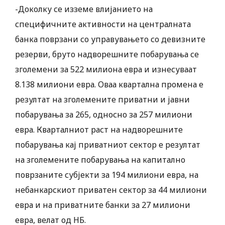
-Доколку се изземе влијанието на
специфичните активности на централната
банка поврзани со управувањето со девизните
резерви, бруто надворешните побарувања се
зголемени за 522 милиона евра и изнесуваат
8.138 милиони евра. Оваа квартална промена е
резултат на зголемените приватни и јавни
побарувања за 265, односно за 257 милиони
евра. Кварталниот раст на надворешните
побарувања кај приватниот сектор е резултат
на зголемените побарувања на капитално
поврзаните субјекти за 194 милиони евра, на
небанкарскиот приватен сектор за 44 милиони
евра и на приватните банки за 27 милиони
евра, велат од НБ.