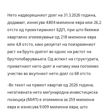
Нето надворешниот долг на 31.3.2026 година,
додаваат, изнесува 4.804 милиони евра или 26,2
отсто од проектираниот БДП, при што бележи
квартално зголемување од 218 милиони евра
или 4,8 отсто, како резултат на поизразениот
раст на бруто-долгот во однос на растот на
брутопобарувањата. Од аспект на структурата,
приватниот нето-долг и натаму има поголемо
учество во вкупниот нето-долг со 68 отсто.
-Во текот на првиот квартал од 2026 година,
негативната нето меѓународна инвестициска
позиција (МИП) е зголемена за 259 милиони
евра и изнесува 9.009 милиони евра, што