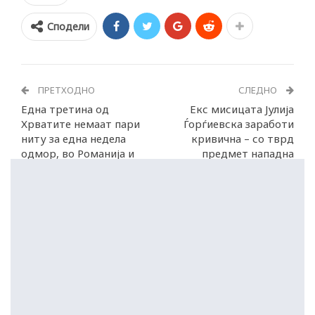
Сподели
ПРЕТХОДНО
СЛЕДНО
Една третина од
Екс мисицата Јулија
Хрватите немаат пари
Ѓорѓиевска заработи
ниту за една недела
кривична – со тврд
одмор, во Романија и
предмет нападна
Грција уште повеќе
вработени во АХВ