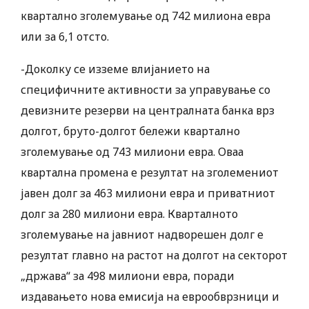
квартално зголемување од 742 милиона евра
или за 6,1 отсто.
-Доколку се изземе влијанието на
специфичните активности за управување со
девизните резерви на централната банка врз
долгот, бруто-долгот бележи квартално
зголемување од 743 милиони евра. Оваа
квартална промена е резултат на зголемениот
јавен долг за 463 милиони евра и приватниот
долг за 280 милиони евра. Кварталното
зголемување на јавниот надворешен долг е
резултат главно на растот на долгот на секторот
„држава“ за 498 милиони евра, поради
издавањето нова емисија на еврообврзници и