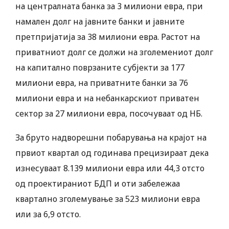
на централната банка за 3 милиони евра, при
намален долг на јавните банки и јавните
претпријатија за 38 милиони евра. Растот на
приватниот долг се должи на зголемениот долг
на капитално поврзаните субјекти за 177
милиони евра, на приватните банки за 76
милиони евра и на небанкарскиот приватен
сектор за 27 милиони евра, посочуваат од НБ.
За бруто надворешни побарувања на крајот на
првиот квартал од годинава прецизираат дека
изнесуваат 8.139 милиони евра или 44,3 отсто
од проектираниот БДП и оти забележаа
квартално зголемување за 523 милиони евра
или за 6,9 отсто.