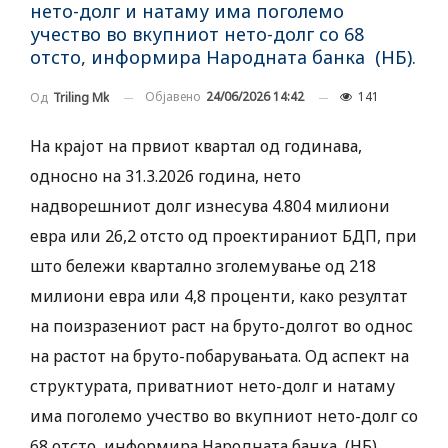
нето-долг и натаму има поголемо
учество во вкупниот нето-долг со 68
отсто, информира Народната банка (НБ).
Објавено
24/06/2026 14:42
141
Од
Triling Mk
На крајот на првиот квартал од годинава,
односно на 31.3.2026 година, нето
надворешниот долг изнесува 4.804 милиони
евра или 26,2 отсто од проектираниот БДП, при
што бележи квартално зголемување од 218
милиони евра или 4,8 проценти, како резултат
на поизразениот раст на бруто-долгот во однос
на растот на бруто-побарувањата. Од аспект на
структурата, приватниот нето-долг и натаму
има поголемо учество во вкупниот нето-долг со
68 отсто, информира Народната банка (НБ).