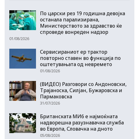
По царски рез 19 годишна девојка
останала парализирана,
Министерството за здравство ќе
спроведе вонреден надзор
01/08/2026
Сервисираниот ер трактор
повторно ставен во функција по
оштетувањата од невремето
01/08/2026
(ВИДЕО) Разговори со Андоновски,
Трајаноска, Силјан, Бужаровска и
Пармаковска
31/07/2026
Британската МИ6 е најмоќната
надворешна разузнавачка служба
во Европа, Словачка на дното
05/08/2026