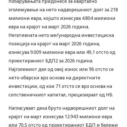
побарувањата придонесе за квартално
зголемување на нето надворешниот долг за 218
милиони евра, којшто изнесува 4.804 милиони
евра на крајот на март 2026 година.
Негативната нето меѓународна инвестициска
позиција на крајот на март 2026 година,
изнесува 9.009 милиони евра или 49,1 отсто од
проектираниот БДП2 за 2026 година.
Најголемиот дел од овој износ или 96 отсто се
нето-обврски врз основа на директните
инвестиции, од кои 71 отсто се врз основа на
сопственичкиот капитал, прецизираат од НБ.
Нагласуваат дека бруто надворешниот долг на
крајот на март изнесува 12.943 милиони евра
или 70,5 отсто од проектираниот БДП и бележи