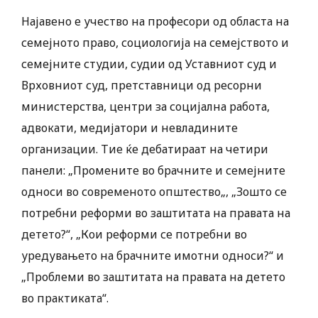
Најавено е учество на професори од областа на
семејното право, социологија на семејството и
семејните студии, судии од Уставниот суд и
Врховниот суд, претставници од ресорни
министерства, центри за социјална работа,
адвокати, медијатори и невладините
организации. Тие ќе дебатираат на четири
панели: „Промените во брачните и семејните
односи во современото општество„, „Зошто се
потребни реформи во заштитата на правата на
детето?“, „Кои реформи се потребни во
уредувањето на брачните имотни односи?“ и
„Проблеми во заштитата на правата на детето
во практиката“.