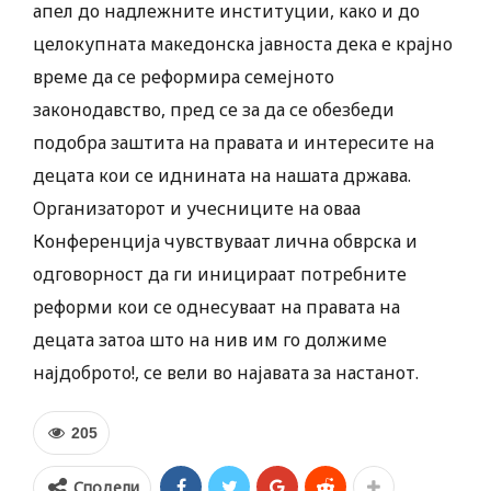
апел до надлежните институции, како и до
целокупната македонска јавноста дека е крајно
време да се реформира семејното
законодавство, пред се за да се обезбеди
подобра заштита на правата и интересите на
децата кои се иднината на нашата држава.
Организаторот и учесниците на оваа
Конференција чувствуваат лична обврска и
одговорност да ги иницираат потребните
реформи кои се однесуваат на правата на
децата затоа што на нив им го должиме
најдоброто!, се вели во најавата за настанот.
205
Сподели