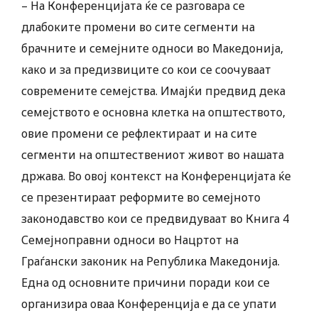
– На Конференцијата ќе се разговара се
длабоките промени во сите сегменти на
брачните и семејните односи во Македонија,
како и за предизвиците со кои се соочуваат
современите семејства. Имајќи предвид дека
семејството е основна клетка на општеството,
овие промени се рефлектираат и на сите
сегменти на општествениот живот во нашата
држава. Во овој контекст на Конференцијата ќе
се презентираат реформите во семејното
законодавство кои се предвидуваат во Книга 4
Семејноправни односи во Нацртот на
Граѓански законик на Република Македонија.
Една од основните причини поради кои се
организира оваа Конференција е да се упати