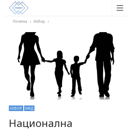
Почетна
Избор
ИЗБОР
МКД
Национална