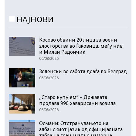
НАЈНОВИ
Косово обвини 20 лица за воени
злосторства во Ѓаковица, меѓу нив
и Милан Радоичиќ
06/08/2026
Зеленски во сабота доаѓа во Белград
06/08/2026
,,Старо купујем” – Државата
продава 990 хаварисани возила
06/08/2026
Османи: Отстранувањето на
албанскиот јазик од официјалната
табла на границата е намерна