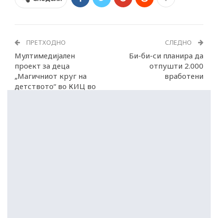
ПРЕТХОДНО
СЛЕДНО
Мултимедијален
Би-би-си планира да
проект за деца
отпушти 2.000
„Магичниот круг на
вработени
детството“ во КИЦ во
Загреб