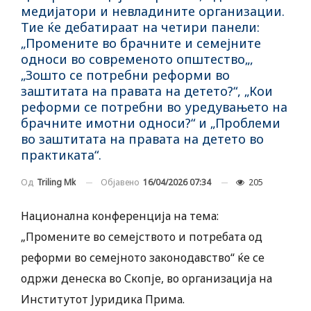
медијатори и невладините организации.
Тие ќе дебатираат на четири панели:
„Промените во брачните и семејните
односи во современото општество„,
„Зошто се потребни реформи во
заштитата на правата на детето?“, „Кои
реформи се потребни во уредувањето на
брачните имотни односи?“ и „Проблеми
во заштитата на правата на детето во
практиката“.
Објавено
16/04/2026 07:34
205
Од
Triling Mk
Национална конференција на тема:
„Промените во семејството и потребата од
реформи во семејното законодавство“ ќе се
одржи денеска во Скопје, во организација на
Институтот Јуридика Прима.