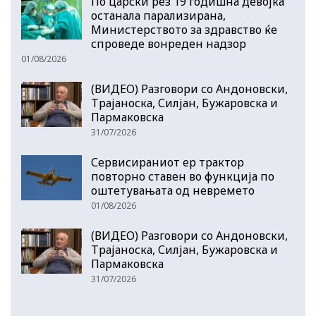
По царски рез 19 годишна девојка
останала парализирана,
Министерството за здравство ќе
спроведе вонреден надзор
01/08/2026
(ВИДЕО) Разговори со Андоновски,
Трајаноска, Силјан, Бужаровска и
Пармаковска
31/07/2026
Сервисираниот ер трактор
повторно ставен во функција по
оштетувањата од невремето
01/08/2026
(ВИДЕО) Разговори со Андоновски,
Трајаноска, Силјан, Бужаровска и
Пармаковска
31/07/2026