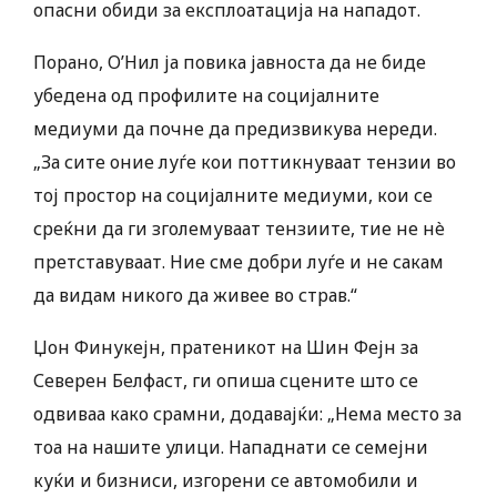
опасни обиди за експлоатација на нападот.
Порано, О’Нил ја повика јавноста да не биде
убедена од профилите на социјалните
медиуми да почне да предизвикува нереди.
„За сите оние луѓе кои поттикнуваат тензии во
тој простор на социјалните медиуми, кои се
среќни да ги зголемуваат тензиите, тие не нè
претставуваат. Ние сме добри луѓе и не сакам
да видам никого да живее во страв.“
Џон Финукејн, пратеникот на Шин Фејн за
Северен Белфаст, ги опиша сцените што се
одвиваа како срамни, додавајќи: „Нема место за
тоа на нашите улици. Нападнати се семејни
куќи и бизниси, изгорени се автомобили и