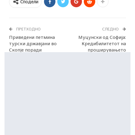
Сподели
ПРЕТХОДНО
СЛЕДНО
Приведени петмина
Муцунски од Софија:
турски државјани во
Кредибилитетот на
Скопје поради
проширувањето
нерегулиран престој
зависи од испораката