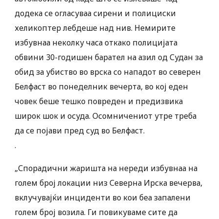
додека се огласуваа сирени и полициски
хеликоптер лебдеше над нив. Немирите
избувнаа неколку часа откако полицијата
обвини 30-годишен барател на азил од Судан за
обид за убиство во врска со нападот во северен
Белфаст во понеделник вечерта, во кој еден
човек беше тешко повреден и предизвика
широк шок и осуда. Осомничениот утре треба
да се појави пред суд во Белфаст.
.
„Спорадични жаришта на нереди избувнаа на
голем број локации низ Северна Ирска вечерва,
вклучувајќи инциденти во кои беа запалени
голем број возила. Ги повикуваме сите да