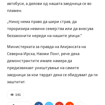
автобуси, а делови од нашата заедница се во
пламен.
„Никој нема право да шири страв, да
тероризира невини семејства или да внесува
беззаконити нереди на нашите улици.“
Министерката за правда на Алијансата на
Северна Ирска, Наоми Лонг, рече дека
демонстрантите имале намера да
предизвикаат уништување на самите
заедници за кои тврдат дека се обидуваат да ги
заштитат.
141