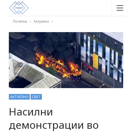
Почетна
Актуелно
АКТУЕЛНО
СВЕТ
Насилни
демонстрации во