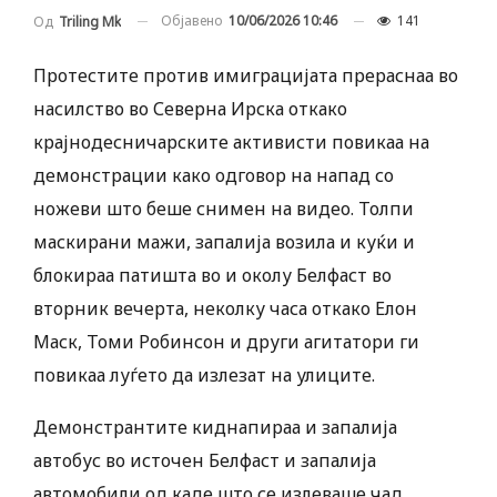
Објавено
10/06/2026 10:46
141
Од
Triling Mk
Протестите против имиграцијата прераснаа во
насилство во Северна Ирска откако
крајнодесничарските активисти повикаа на
демонстрации како одговор на напад со
ножеви што беше снимен на видео. Толпи
маскирани мажи, запалија возила и куќи и
блокираа патишта во и околу Белфаст во
вторник вечерта, неколку часа откако Елон
Маск, Томи Робинсон и други агитатори ги
повикаа луѓето да излезат на улиците.
Демонстрантите киднапираа и запалија
автобус во источен Белфаст и запалија
автомобили од каде што се излеваше чад