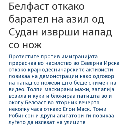
Белфаст откако
барател на азил од
Судан изврши напад
со нож
Протестите против имиграцијата
прераснаа во насилство во Северна Ирска
откако крајнодесничарските активисти
повикаа на демонстрации како одговор
на напад со ножеви што беше снимен на
видео. Толпи маскирани мажи, запалија
возила и куќи и блокираа патишта во и
околу Белфаст во вторник вечерта,
неколку часа откако Елон Маск, Томи
Робинсон и други агитатори ги повикаа
луѓето да излезат на улиците.