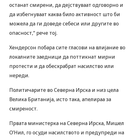
останат смирени, да дејствуваат одговорно и
да избегнуваат каква било активност што би
можела да ги доведе себеси или другите во
опасност,“ рече тој.
Хендерсон побара сите гласови на влијание во
локалните заедници да поттикнат мирни
протести и да обесхрабрат насилство или
нереди.
Политичарите во Северна Ирска и низ цела
Велика Британија, исто така, апелираа за
смиреност.
Првата министерка на Северна Ирска, Мишел
О’Нил, го осуди насилството и предупреди на