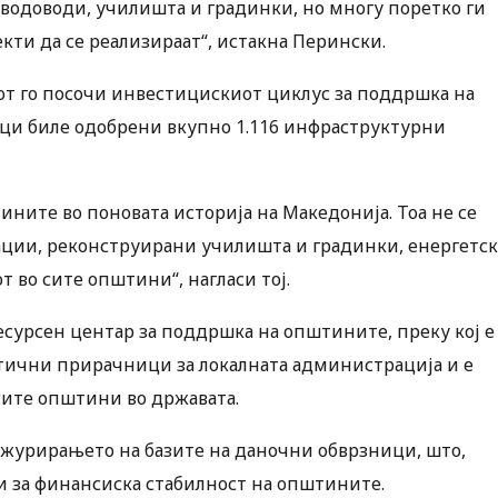
, водоводи, училишта и градинки, но многу поретко ги
ти да се реализираат“, истакна Перински.
от го посочи инвестицискиот циклус за поддршка на
ици биле одобрени вкупно 1.116 инфраструктурни
ините во поновата историја на Македонија. Тоа не се
зации, реконструирани училишта и градинки, енергетс
т во сите општини“, нагласи тој.
есурсен центар за поддршка на општините, преку кој е
ктични прирачници за локалната администрација и е
сите општини во државата.
 ажурирањето на базите на даночни обврзници, што,
и за финансиска стабилност на општините.