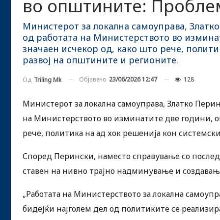
во општините: Проблем
Министерот за локална самоуправа, Златко
од работата на Министерството во изминат
значаен исчекор од, како што рече, полити
развој на општините и регионите.
Објавено
23/06/2026 12:47
128
Од
Triling Mk
Министерот за локална самоуправа, Златко Перин
на Министерството во изминатите две години, оц
рече, политика на ад хок решенија кон системски
Според Перински, наместо справување со после
ставен на нивно трајно надминување и создавање
„Работата на Министерството за локална самоупра
бидејќи најголем дел од политиките се реализи