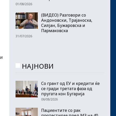
01/08/2026
(ВИДЕО) Разговори со
Андоновски, Трајаноска,
Силјан, Бужаровска и
Пармаковска
31/07/2026
ки
НАЈНОВИ
Со грант од ЕУ и кредити ќе
се гради третата фаза од
пругата кон Бугарија
06/08/2026
Пациентите со рак
протестираа пред МЗ на 40