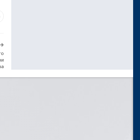
8
то
ни
ра