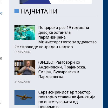
т
НАЈЧИТАНИ
те
По царски рез 19 годишна
девојка останала
парализирана,
Министерството за здравство
ќе спроведе вонреден надзор
а
01/08/2026
то
(ВИДЕО) Разговори со
Андоновски, Трајаноска,
Силјан, Бужаровска и
Пармаковска
31/07/2026
Сервисираниот ер трактор
повторно ставен во функција
по оштетувањата од
е
невремето