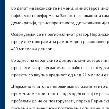
Во делот на законските измени, министерот инф
најобемната реформа на Законот за локалната са
демократија, транспарентноста, дигитализацијата
Осврнувајќи се на регионалниот развој, Перински
преку две програми за рамномерен регионален р
489 милиони денари.
Во однос на европските фондови, министерот ин
програми за прекугранична соработка со соседни
проекти со вкупна вредност од над 21 милион е
„Најважното што го направивме во изминатите две
променивме пристапот – од модел во кој се реаг
проблеми да не се повторуваат“, порача Перинск
посилни и финансиски постабилни општини и пок