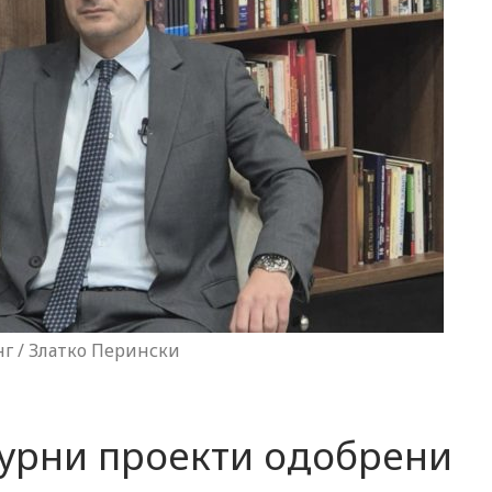
г / Златко Перински
турни проекти одобрени