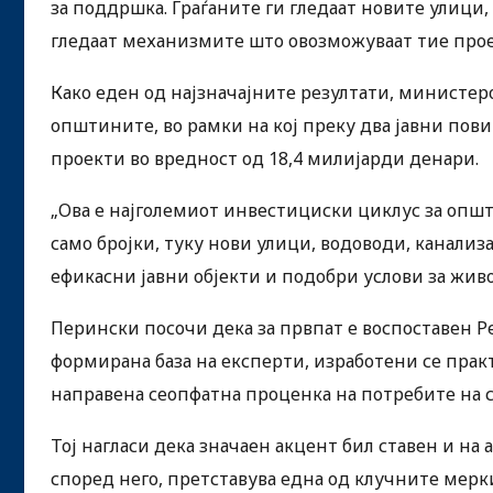
за поддршка. Граѓаните ги гледаат новите улици
гледаат механизмите што овозможуваат тие проек
Како еден од најзначајните резултати, министер
општините, во рамки на кој преку два јавни пов
проекти во вредност од 18,4 милијарди денари.
„Ова е најголемиот инвестициски циклус за општ
само бројки, туку нови улици, водоводи, канали
ефикасни јавни објекти и подобри услови за живо
Перински посочи дека за првпат е воспоставен Р
формирана база на експерти, изработени се пра
направена сеопфатна проценка на потребите на 
Тој нагласи дека значаен акцент бил ставен и на
според него, претставува една од клучните мерк