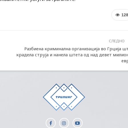
12
СЛЕДНО
Разбиена криминална организација во Грција ш
крадела струја и нанела штета од над девет милио
ев