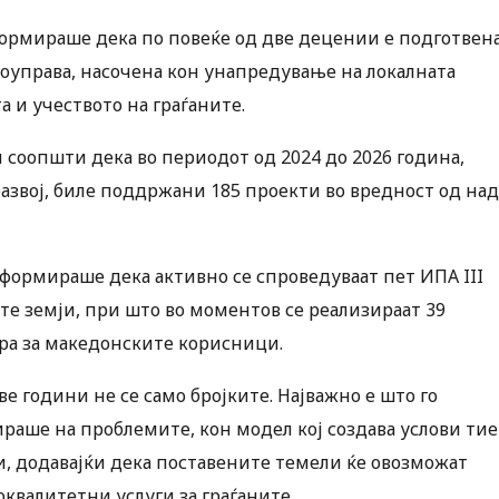
ормираше дека по повеќе од две децении е подготвен
моуправа, насочена кон унапредување на локалната
 и учеството на граѓаните.
 соопшти дека во периодот од 2024 до 2026 година,
азвој, биле поддржани 185 проекти во вредност од над
формираше дека активно се спроведуваат пет ИПА III
те земји, при што во моментов се реализираат 39
вра за македонските корисници.
 години не се само бројките. Најважно е што го
ираше на проблемите, кон модел кој создава услови тие
и, додавајќи дека поставените темели ќе овозможат
валитетни услуги за граѓаните.