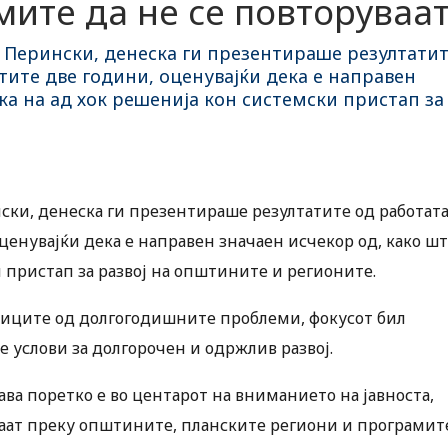
ите да не се повторуваа
 Перински, денеска ги презентираше резултати
ите две години, оценувајќи дека е направен
ка на ад хок решенија кон системски пристап за
ски, денеска ги презентираше резултатите од работат
енувајќи дека е направен значаен исчекор од, како ш
 пристап за развој на општините и регионите.
диците од долгогодишните проблеми, фокусот бил
 услови за долгорочен и одржлив развој.
ва поретко е во центарот на вниманието на јавноста,
раат преку општините, планските региони и програмит