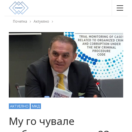
Почетна
Актуелно
АКТУЕЛНО
МКД
Му го чувале