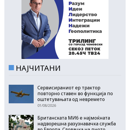
НАЈЧИТАНИ
Сервисираниот ер трактор
повторно ставен во функција по
оштетувањата од невремето
01/08/2026
Британската МИ6 е најмоќната
надворешна разузнавачка служба
во Европа, Словачка на дното