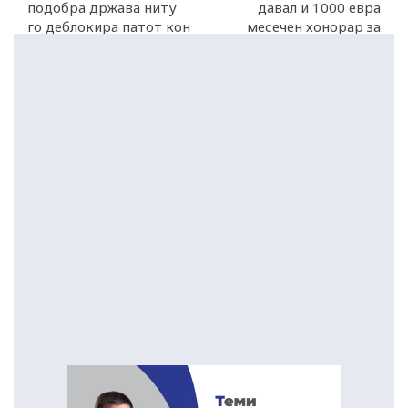
подобра држава ниту
давал и 1000 евра
го деблокира патот кон
месечен хонорар за
ЕУ
„совети“