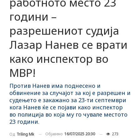
работното место 23
години –
разрешениот судија
Лазар Нанев се врати
како инспектор во
МВР!
Против Нанев има поднесено и
обвинение за случајот за кој е разрешен и
судењето е закажано за 23-ти септември
кога Нанев ќе се појави како инспектор
во полиција во која му го чувале местото
23 години.
Објавено
16/07/2025 20:30
273
Од
Triling Mk