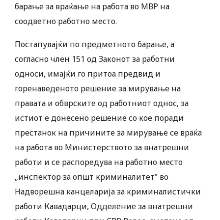
барање за враќање на работа во МВР на
соодветно работно место.
Постапувајќи по предметното барање, а
согласно член 151 од Законот за работни
односи, имајќи го притоа предвид и
горенаведеното решение за мирување на
правата и обврските од работниот однос, за
истиот е донесено решение со кое поради
престанок на причините за мирување се враќа
на работа во Министерството за внатрешни
работи и се распоредува на работно место
„инспектор за општ криминалитет” во
Надворешна канцеларија за криминалистички
работи Кавадарци, Одделение за внатрешни