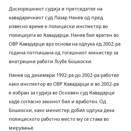
Доскорешниот судија и претседател на
кавадаречкиот суд Лазар Нанев од пред
извесно време е полициски инспектор во
полицијата во Кавадарци. Нанев бил вратен во
ОВР Кавадарци врз основа на одлука од 2002-ра
година потпишана од тогашниот министер за
внатрешни работи Љубе Бошкоски.
Нанев од декември 1992-ра до 2002-ра работел
како инспектор во ОВР Кавадарци и во 2002-ра
е избран за судија во Основен суд Кавадарци
каде согласно законот бил и вработен. Од
Бошкоски, како министер добил одлука дека
полициското работно место му се става во
мирување.