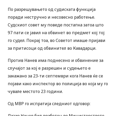
По разрешувањето од судиската функција
поради нестручно и несовесно работење.
Судскиот совет му поведе постапка затоа што
97 пати се јавил на обвинет во предмет кој тој
го судел. Покрај тоа, во Советот имаше пријави
за притисоци од обвинител во Кавадарци.
Против Нанев има поднесено и обвинение за
случајот за кој е разрешен и судењето е
закажано за 23-ти септември кога Нанев ќе се
појави како инспектор во полиција во која му го
чувале местото 23 години.
Од МВР го испратија следниот одговор:
Лазар Нанев бил вработен во Министерството