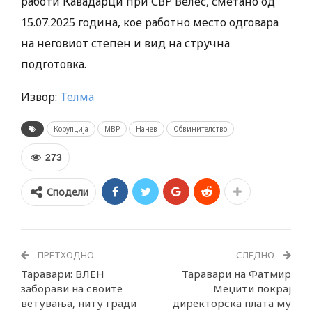
работи Кавадарци при СВР Велес, сметано од
15.07.2025 година, кое работно место одговара
на неговиот степен и вид на стручна
подготовка.
Извор:
Телма
Корупција
МВР
Нанев
Обвинителство
273
Сподели
ПРЕТХОДНО
СЛЕДНО
Таравари: ВЛЕН
Таравари на Фaтмир
заборави на своите
Mеџити покрај
ветувања, ниту гради
директорска плата му