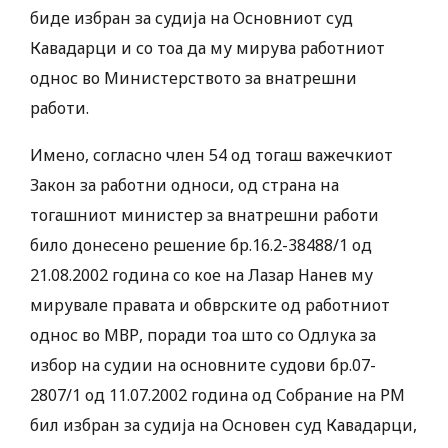
биде избран за судија на Основниот суд
Кавадарци и со тоа да му мирува работниот
однос во Министерството за внатрешни
работи.
Имено, согласно член 54 од тогаш важечкиот
Закон за работни односи, од страна на
тогашниот министер за внатрешни работи
било донесено решение бр.16.2-38488/1 од
21.08.2002 година со кое на Лазар Нанев му
мирувале правата и обврските од работниот
однос во МВР, поради тоа што со Одлука за
избор на судии на основните судови бр.07-
2807/1 од 11.07.2002 година од Собрание на РМ
бил избран за судија на Основен суд Кавадарци,