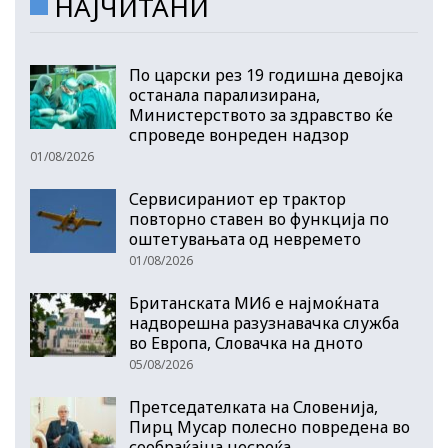
НАЈЧИТАНИ
По царски рез 19 годишна девојка
останала парализирана,
Министерството за здравство ќе
спроведе вонреден надзор
01/08/2026
Сервисираниот ер трактор
повторно ставен во функција по
оштетувањата од невремето
01/08/2026
Британската МИ6 е најмоќната
надворешна разузнавачка служба
во Европа, Словачка на дното
05/08/2026
Претседателката на Словенија,
Пирц Мусар полесно повредена во
сообраќајна несреќа