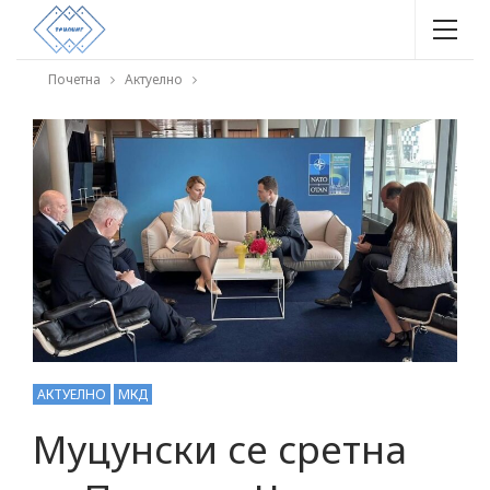
Почетна
Актуелно
АКТУЕЛНО
МКД
Муцунски се сретна