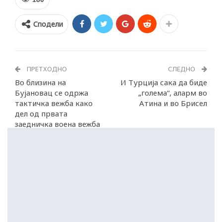
Сподели
ПРЕТХОДНО
СЛЕДНО
Во близина на
И Турција сака да биде
Бујановац се одржа
„голема“, аларм во
тактичка вежба како
Атина и во Брисел
дел од првата
заедничка воена вежба
меѓу Србија и НАТО