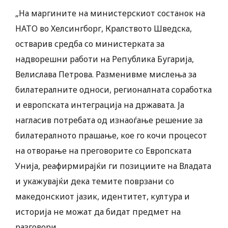
„На маргините на министерскиот состанок на
НАТО во Хелсингборг, Кралството Шведска,
остварив средба со министерката за
надворешни работи на Република Бугарија,
Велислава Петрова. Разменивме мислења за
билатералните односи, регионалната соработка
и европската интеграција на државата. Ја
нагласив потребата од изнаоѓање решение за
билатералното прашање, кое го кочи процесот
на отворање на преговорите со Европската
Унија, реафирмирајќи ги позициите на Владата
и укажувајќи дека темите поврзани со
македонскиот јазик, идентитет, култура и
историја не можат да бидат предмет на
разговори.