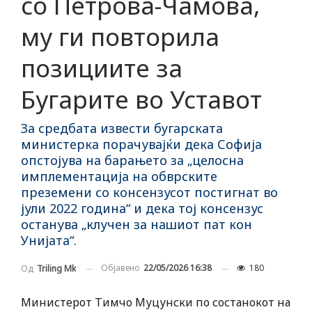
со Петрова-Чамова,
му ги повторила
позициите за
Бугарите во Уставот
За средбата извести бугарската
министерка порачувајќи дека Софија
опстојува на барањето за „целосна
имплементација на обврските
преземени со консензусот постигнат во
јули 2022 година“ и дека тој консензус
останува „клучен за нашиот пат кон
Унијата“.
Објавено
22/05/2026 16:38
180
Од
Triling Mk
Министерот Тимчо Муцунски по состанокот на