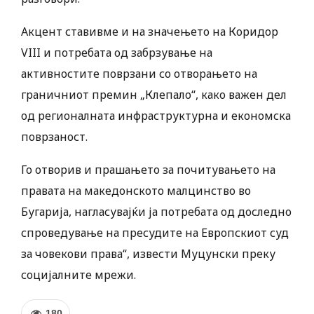
Акцент ставивме и на значењето на Коридор
VIII и потребата од забрзување на
активностите поврзани со отворањето на
граничниот премин „Клепало“, како важен дел
од регионалната инфраструктурна и економска
поврзаност.
Го отворив и прашањето за почитувањето на
правата на македонското малцинство во
Бугарија, нагласувајќи ја потребата од доследно
спроведување на пресудите на Европскиот суд
за човекови права“, извести Муцунски преку
социјалните мрежи.
180