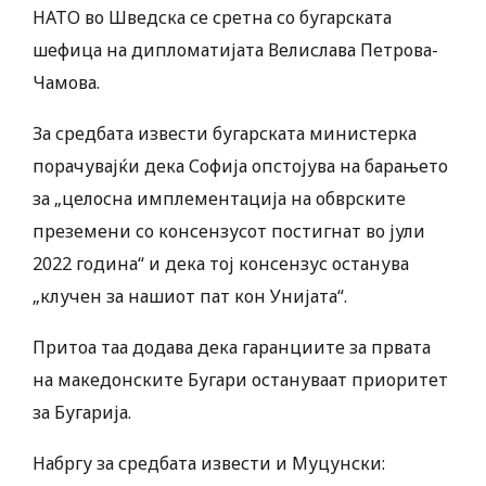
НАТО во Шведска се сретна со бугарската
шефица на дипломатијата Велислава Петрова-
Чамова.
За средбата извести бугарската министерка
порачувајќи дека Софија опстојува на барањето
за „целосна имплементација на обврските
преземени со консензусот постигнат во јули
2022 година“ и дека тој консензус останува
„клучен за нашиот пат кон Унијата“.
Притоа таа додава дека гаранциите за првата
на македонските Бугари остануваат приоритет
за Бугарија.
Набргу за средбата извести и Муцунски: