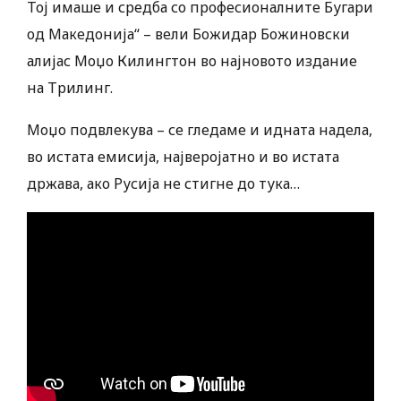
Тој имаше и средба со професионалните Бугари
од Македонија“ – вели Божидар Божиновски
алијас Моџо Килингтон во најновото издание
на Трилинг.
Моџо подвлекува – се гледаме и идната надела,
во истата емисија, најверојатно и во истата
држава, ако Русија не стигне до тука…