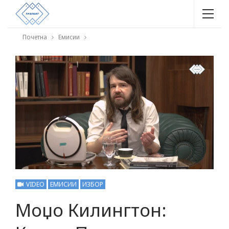
Почетна
Емисии
VIDEO
ЕМИСИИ
ИЗБОР
Моџо Килингтон: