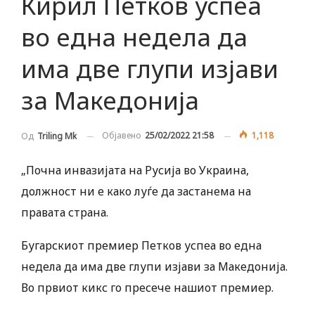
Кирил Петков успеа
во една недела да
има две глупи изјави
за Македонија
Објавено
25/02/2022 21:58
1,118
Од
Triling Mk
„Почна инвазијата на Русија во Украина,
должност ни е како луѓе да застанема на
правата страна.
Бугарскиот премиер Петков успеа во една
недела да има две глупи изјави за Македонија.
Во првиот кикс го пресече нашиот премиер.