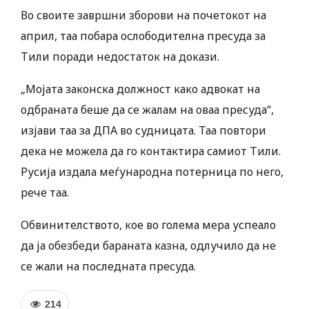
Во своите завршни зборови на почетокот на
април, таа побара ослободителна пресуда за
Тили поради недостаток на докази.
„Мојата законска должност како адвокат на
одбраната беше да се жалам на оваа пресуда“,
изјави таа за ДПА во судницата. Таа повтори
дека не можела да го контактира самиот Тили.
Русија издала меѓународна потерница по него,
рече таа.
Обвинителството, кое во голема мера успеало
да ја обезбеди бараната казна, одлучило да не
се жали на последната пресуда.
214