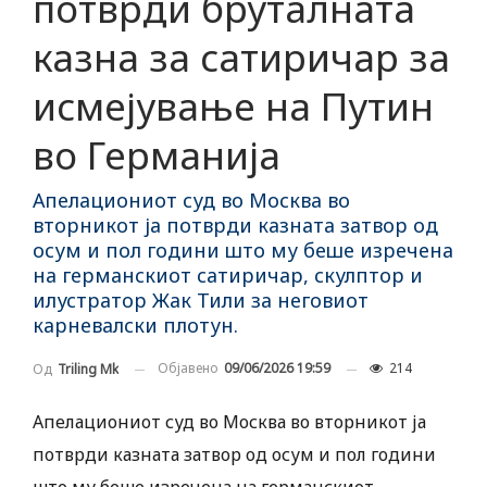
потврди бруталната
казна за сатиричар за
исмејување на Путин
во Германија
Апелациониот суд во Москва во
вторникот ја потврди казната затвор од
осум и пол години што му беше изречена
на германскиот сатиричар, скулптор и
илустратор Жак Тили за неговиот
карневалски плотун.
Објавено
09/06/2026 19:59
214
Од
Triling Mk
Апелациониот суд во Москва во вторникот ја
потврди казната затвор од осум и пол години