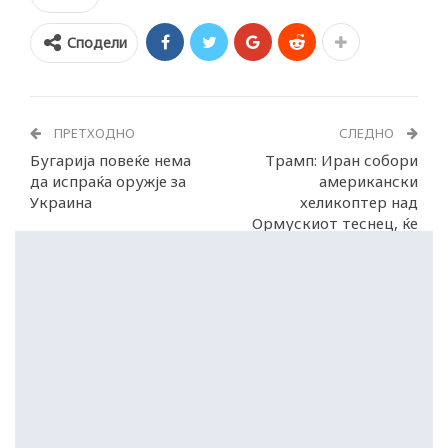
Сподели
ПРЕТХОДНО
СЛЕДНО
Бугарија повеќе нема
Трамп: Иран собори
да испраќа оружје за
американски
Украина
хеликоптер над
Ормускиот теснец, ќе
одговориме