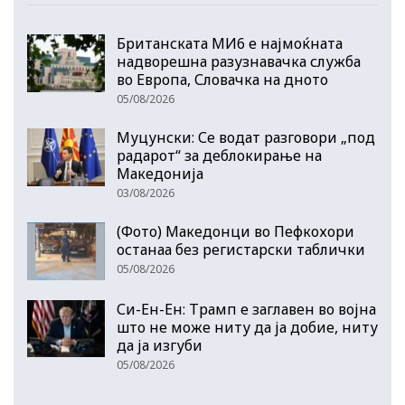
Британската МИ6 е најмоќната
надворешна разузнавачка служба
во Европа, Словачка на дното
05/08/2026
Муцунски: Се водат разговори „под
радарот“ за деблокирање на
Македонија
03/08/2026
(Фото) Македонци во Пефкохори
останаа без регистарски таблички
05/08/2026
Си-Ен-Ен: Трамп е заглавен во војна
што не може ниту да ја добие, ниту
да ја изгуби
05/08/2026