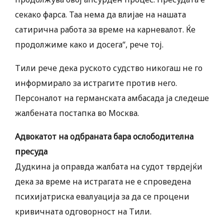
секако фарса. Таа нема да влијае на нашата
сатирична работа за време на карневалот. Ќе
продолжиме како и досега“, рече тој.
Тили рече дека руското судство никогаш не го
информирало за истрагите против него.
Персоналот на германската амбасада ја следеше
жалбената постапка во Москва.
Адвокатот на одбраната бара ослободителна
пресуда
Дудкина ја оправда жалбата на судот тврдејќи
дека за време на истрагата не е спроведена
психијатриска евалуација за да се процени
кривичната одговорност на Тили.