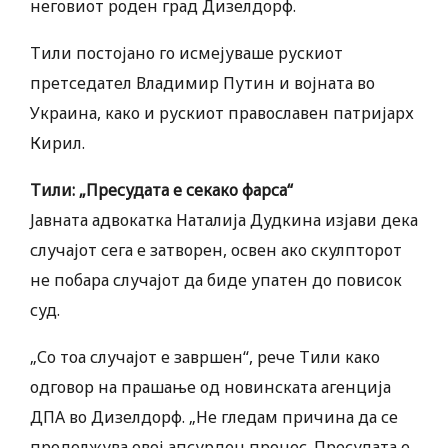
неговиот роден град Дизелдорф.
Тили постојано го исмејуваше рускиот
претседател Владимир Путин и војната во
Украина, како и рускиот православен патријарх
Кирил.
Тили: „Пресудата е секако фарса“
Јавната адвокатка Наталија Дудкина изјави дека
случајот сега е затворен, освен ако скулпторот
не побара случајот да биде упатен до повисок
суд.
„Со тоа случајот е завршен“, рече Тили како
одговор на прашање од новинската агенција
ДПА во Дизелдорф. „Не гледам причина да се
продолжува овој апсурден процес. Пресудата е