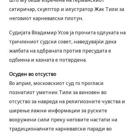
што му беше изречена на германскиот
сатиричар, скулптор и илустратор Жак Тили за
неговиот карневалски плотун.
Судијата Владимир Усов ја прочита одлуката на
тричлениот судски совет, наведувајќи дека
жалбата на одбраната против пресудата е
одбиена и казната е потврдена.
Осуден во отсуство
Во април, московскиот суд го прогласи
познатиот уметник Тили за виновен во
отсуство за навреда на религиозните чувства и
ширење лажни информации за руските
вооружени сили преку неговите настапи на
традиционалните карневалски паради во