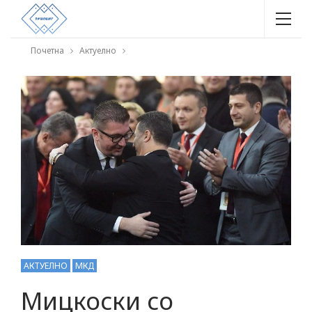
Почетна
Актуелно
АКТУЕЛНО
МКД
Мицкоски со