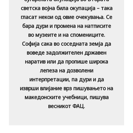
светска војна била окупација – така
гласат некои од овие очекувања. Се
бара дури и промена на натписите
во музеите и на спомениците.
Софија сака во соседната земја да
воведе задолжителен државен
наратив или да пропише широка
лепеза на дозволени
интерпретации, па дури и да
изврши влијание врз пишувањето на
македонските учебници, пишува
весникот ФАЦ.