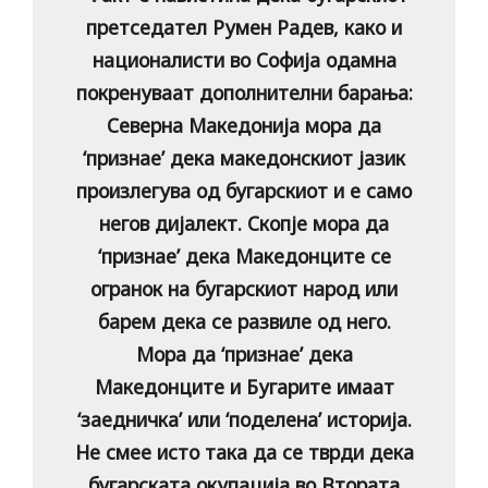
претседател Румен Радев, како и
националисти во Софија одамна
покренуваат дополнителни барања:
Северна Македонија мора да
‘признае’ дека македонскиот јазик
произлегува од бугарскиот и е само
негов дијалект. Скопје мора да
‘признае’ дека Македонците се
огранок на бугарскиот народ или
барем дека се развиле од него.
Мора да ‘признае’ дека
Македонците и Бугарите имаат
‘заедничка’ или ‘поделена’ историја.
Не смее исто така да се тврди дека
бугарската окупација во Втората