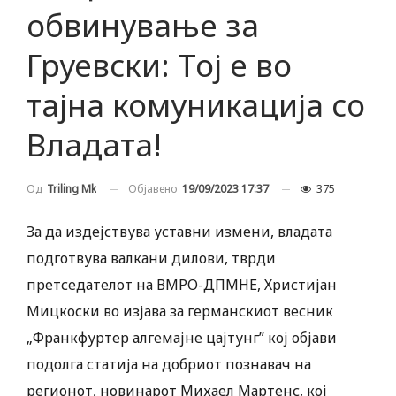
обвинување за
Груевски: Тој е во
тајна комуникација со
Владата!
Објавено
19/09/2023 17:37
375
Од
Triling Mk
За да издејствува уставни измени, владата
подготвува валкани дилови, тврди
претседателот на ВМРО-ДПМНЕ, Христијан
Мицкоски во изјава за германскиот весник
„Франкфуртер алгемајне цајтунг” кој објави
подолга статија на добриот познавач на
регионот, новинарот Михаел Мартенс, кој