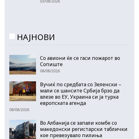
03/08/2026
НАЈНОВИ
Со авиони ќе се гаси пожарот во
Сопиште
08/08/2026
Вучиќ по средбата со Зеленски –
мали се шансите Србија брзо да
влезе во ЕУ, Украина си ја турка
европската агенда
08/08/2026
Во Албанија се запали комбе со
македонски регистарски таблички
кое превезувало пилиња