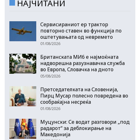
НАЈЧИТАНИ
Сервисираниот ер трактор
повторно ставен во функција по
оштетувањата од невремето
01/08/2026
Британската МИ6 е најмоќната
надворешна разузнавачка служба
во Европа, Словачка на дното
05/08/2026
Претседателката на Словенија,
Пирц Мусар полесно повредена во
сообраќајна несреќа
01/08/2026
Муцунски: Се водат разговори „под
радарот“ за деблокирање на
Македонија