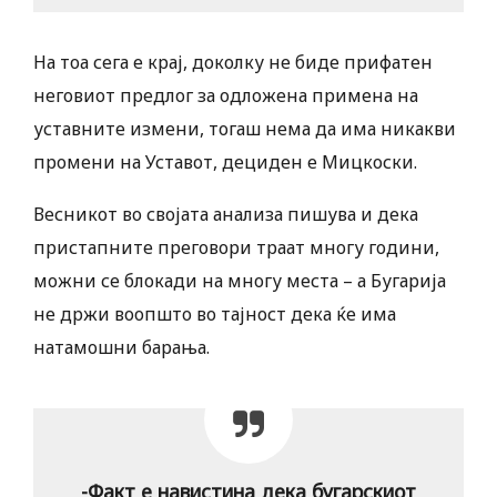
На тоа сега е крај, доколку не биде прифатен
неговиот предлог за одложена примена на
уставните измени, тогаш нема да има никакви
промени на Уставот, дециден е Мицкоски.
Весникот во својата анализа пишува и дека
пристапните преговори траат многу години,
можни се блокади на многу места – а Бугарија
не држи воопшто во тајност дека ќе има
натамошни барања.
-Факт е навистина дека бугарскиот