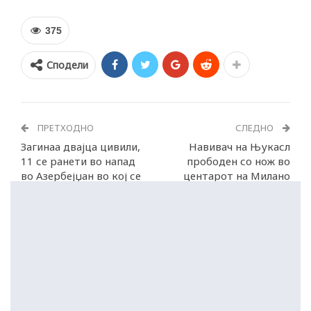
375
Сподели
ПРЕТХОДНО
СЛЕДНО
Загинаа двајца цивили,
Навивач на Њукасл
11 се ранети во напад
прободен со нож во
во Азербејџан во кој се
центарот на Милано
повредени и 8 деца