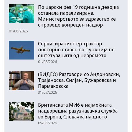
По царски рез 19 годишна девојка
останала парализирана,
Министерството за здравство ќе
спроведе вонреден надзор
01/08/2026
Сервисираниот ер трактор
повторно ставен во функција по
оштетувањата од невремето
01/08/2026
(ВИДЕО) Разговори со Андоновски,
Трајаноска, Силјан, Бужаровска и
Пармаковска
31/07/2026
Британската МИ6 е најмоќната
надворешна разузнавачка служба
во Европа, Словачка на дното
05/08/2026