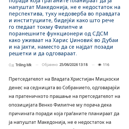
поради која граѓаните планираат да ја
напуштат Македонија, не е недостаток на
перспектива, туку недоверба во правдата
и институциите, бидејќи како што рече
го гледаат токму Филипче и
поранешните функционери од СДСМ
како уживаат на Харис Џиновиќ во Дубаи
и на јахти, наместо да се најдат позади
решетки и да одговараат.
Објавено
25/06/2026 13:18
116
Од
Triling Mk
Претседателот на Владата Христијан Мицкоски
денес на седницата во Собранието, одговарајќи
на пратеничкото прашање на претседателот на
опозицијата Венко Филипче му порача дека
причината поради која граѓаните планираат да
ја напуштат Македонија, не е недостаток на