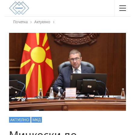
Почетна
Актуелно
АКТУЕЛНО
МКД
Мицкоски до