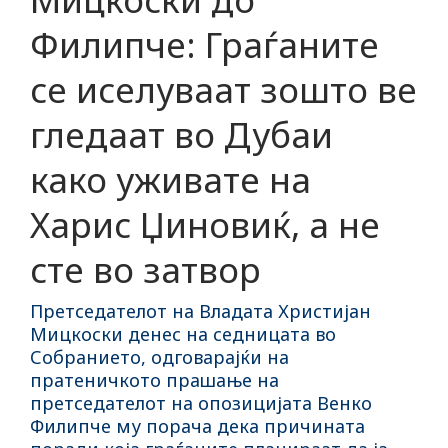
Филипче: Граѓаните
се иселуваат зошто ве
гледаат во Дубаи
како уживате на
Харис Џиновиќ, а не
сте во затвор
Претседателот на Владата Христијан
Мицкоски денес на седницата во
Собранието, одговарајќи на
пратеничкото прашање на
претседателот на опозицијата Венко
Филипче му порача дека причината