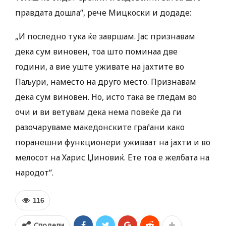
правдата дошла“, рече Мицкоски и додаде:
„И последно тука ќе завршам. Јас признавам
дека сум виновен, тоа што поминаа две
години, а вие уште уживате на јахтите во
Паљури, наместо на друго место. Признавам
дека сум виновен. Но, исто така ве гледам во
очи и ви ветувам дека нема повеќе да ги
разочаруваме македонските граѓани како
поранешни функционери уживаат на јахти и во
мелосот на Харис Џиновиќ. Ете тоа е желбата на
народот“.
116
Сподели