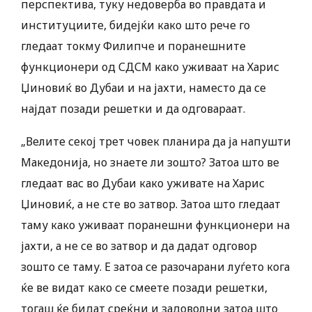
перспектива, туку недоверба во правдата и
институциите, бидејќи како што рече го
гледаат токму Филипче и поранешните
функционери од СДСМ како уживаат на Харис
Џиновиќ во Дубаи и на јахти, наместо да се
најдат позади решетки и да одговараат.
„Велите секој трет човек планира да ја напушти
Македонија, но знаете ли зошто? Затоа што ве
гледаат вас во Дубаи како уживате на Харис
Џиновиќ, а не сте во затвор. Затоа што гледаат
таму како уживаат поранешни функционери на
јахти, а не се во затвор и да дадат одговор
зошто се таму. Е затоа се разочарани луѓето кога
ќе ве видат како се смеете позади решетки,
тогаш ќе бидат среќни и задоволни затоа што