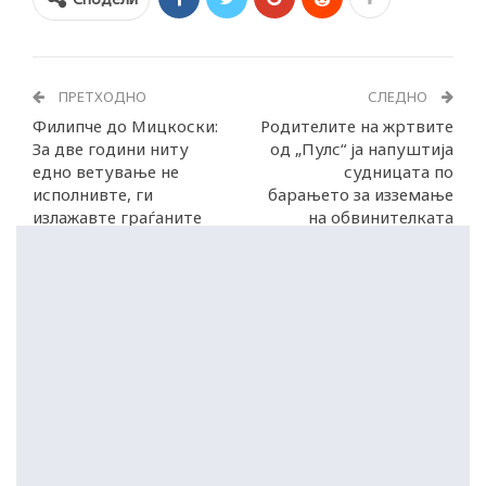
ПРЕТХОДНО
СЛЕДНО
Филипче до Мицкоски:
Родителите на жртвите
За две години ниту
од „Пулс“ ја напуштија
едно ветување не
судницата по
исполнивте, ги
барањето за изземање
излажавте граѓаните
на обвинителката
Сарамандова