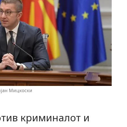
ијан Мицкоски
отив криминалот и