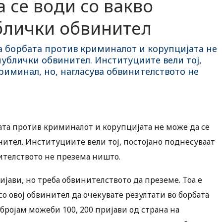
 се води со вакво
блички обвинител
 борбата против криминалот и корупцијата не
публички обвинител. Институциите вели тој,
риминал, но, нагласува обвинителството не
та против криминалот и корупцијата не може да се
ител. Институциите вели тој, постојано поднесуваат
нителството не презема ништо.
јави, но треба обвинителството да преземе. Тоа е
со овој обвинител да очекувате резултати во борбата
бројам можеби 100, 200 пријави од страна на