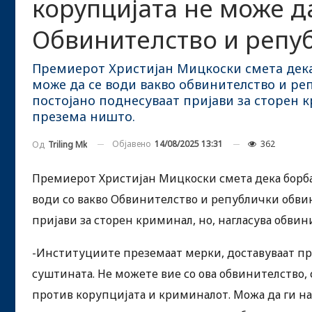
корупцијата не може да
Обвинителство и репу
Премиерот Христијан Мицкоски смета дека
може да се води вакво обвинителство и ре
постојано поднесуваат пријави за сторен к
презема ништо.
Објавено
14/08/2025 13:31
362
Од
Triling Mk
Премиерот Христијан Мицкоски смета дека борба
води со вакво Обвинителство и републички обвин
пријави за сторен криминал, но, нагласува обви
-Институциите преземаат мерки, доставуваат при
суштината. Не можете вие со ова обвинителство, 
против корупцијата и криминалот. Можа да ги на