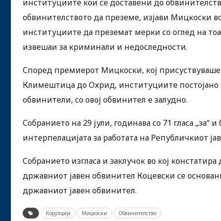
институциите кои се доставени до обвинителство
обвинителството да преземе, изјави Мицкоски в
институциите да преземат мерки со оглед на тоа
извешаи за криминали и недоследности.
Според премиерот Мицкоски, кој присуствуваше 
Климештица до Охрид, институциите постојано пр
обвинители, со овој обвинител е залудно.
Собранието на 29 јули, годинава со 71 гласа „за“ 
интерпелацијата за работата на Републичкиот ј
Собранието изгласа и заклучок во кој констатира
државниот јавен обвинител Коцевски се основани,
државниот јавен обвинител.
Корупција
Мицкоски
Обвинителство