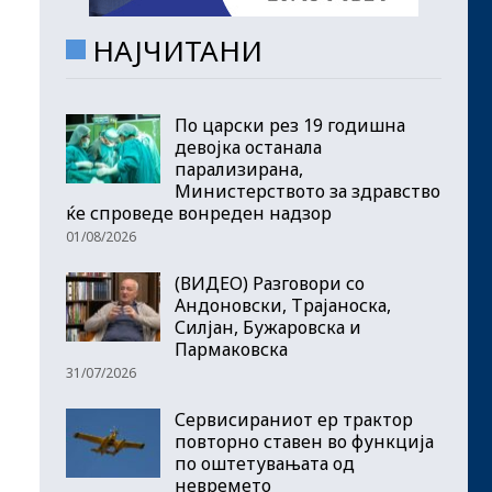
НАЈЧИТАНИ
По царски рез 19 годишна
девојка останала
парализирана,
Министерството за здравство
ќе спроведе вонреден надзор
01/08/2026
(ВИДЕО) Разговори со
Андоновски, Трајаноска,
Силјан, Бужаровска и
Пармаковска
31/07/2026
Сервисираниот ер трактор
повторно ставен во функција
по оштетувањата од
невремето