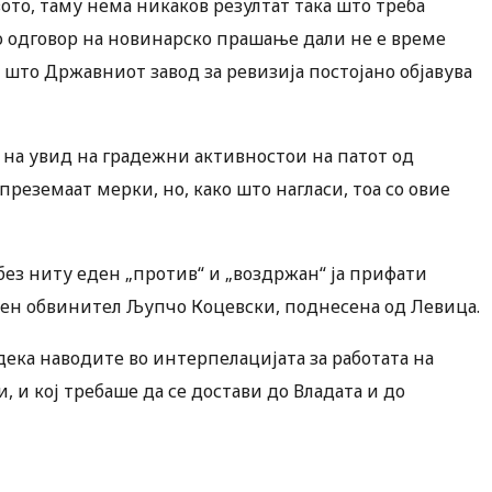
то, таму нема никаков резултат така што треба
о одговор на новинарско прашање дали не е време
 што Државниот завод за ревизија постојано објавува
на увид на градежни активностои на патот од
еземаат мерки, но, како што нагласи, тоа со овие
и без ниту еден „против“ и „воздржан“ ја прифати
авен обвинител Љупчо Коцевски, поднесена од Левица.
 дека наводите во интерпелацијата за работата на
 и кој требаше да се достави до Владата и до