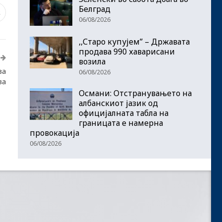
Белград
2
06/08/2026
,,Старо купујем” – Државата
продава 990 хаварисани
возила
за
06/08/2026
за
Османи: Отстранувањето на
албанскиот јазик од
официјалната табла на
границата е намерна
провокација
06/08/2026