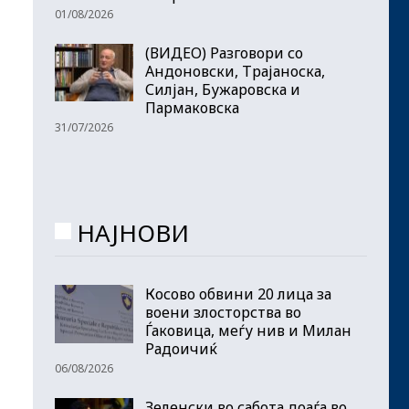
01/08/2026
(ВИДЕО) Разговори со
Андоновски, Трајаноска,
Силјан, Бужаровска и
Пармаковска
31/07/2026
НАЈНОВИ
Косово обвини 20 лица за
воени злосторства во
Ѓаковица, меѓу нив и Милан
Радоичиќ
06/08/2026
Зеленски во сабота доаѓа во