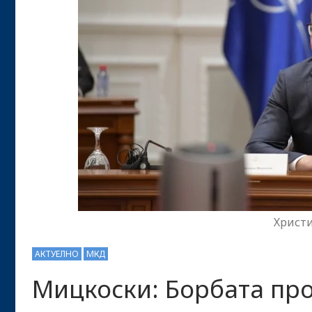
Христ
АКТУЕЛНО
МКД
Мицкоски: Борбата пр