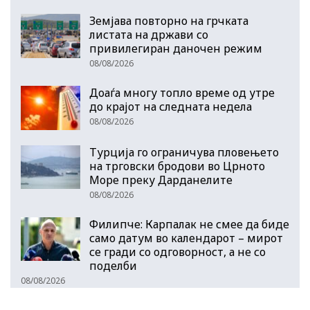
Земјава повторно на грчката
листата на држави со
привилегиран даночен режим
08/08/2026
Доаѓа многу топло време од утре
до крајот на следната недела
08/08/2026
Турција го ограничува пловењето
на трговски бродови во Црното
Море преку Дарданелите
08/08/2026
Филипче: Карпалак не смее да биде
само датум во календарот – мирот
се гради со одговорност, а не со
поделби
08/08/2026