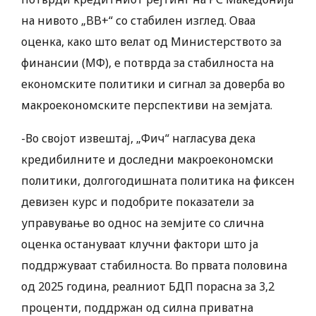
на нивото „BB+“ со стабилен изглед. Оваа
оценка, како што велат од Министерството за
финансии (МФ), е потврда за стабилноста на
економските политики и сигнал за доверба во
макроекономските перспективи на земјата.
-Во својот извештај, „Фич“ нагласува дека
кредибилните и доследни макроекономски
политики, долгогодишната политика на фиксен
девизен курс и подобрите показатели за
управување во однос на земјите со слична
оценка остануваат клучни фактори што ја
поддржуваат стабилноста. Во првата половина
од 2025 година, реалниот БДП порасна за 3,2
проценти, поддржан од силна приватна