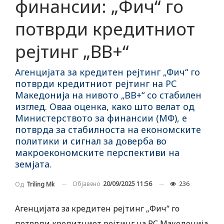
финансии: „Фич“ го
потврди кредитниот
рејтинг „BB+“
Агенцијата за кредитен рејтинг „Фич“ го
потврди кредитниот рејтинг на РС
Македонија на нивото „BB+“ со стабилен
изглед. Оваа оценка, како што велат од
Министерството за финансии (МФ), е
потврда за стабилноста на економските
политики и сигнал за доверба во
макроекономските перспективи на
земјата.
Објавено
20/09/2025 11:56
236
Од
Triling Mk
Агенцијата за кредитен рејтинг „Фич“ го
потврди кредитниот рејтинг на РС Македонија