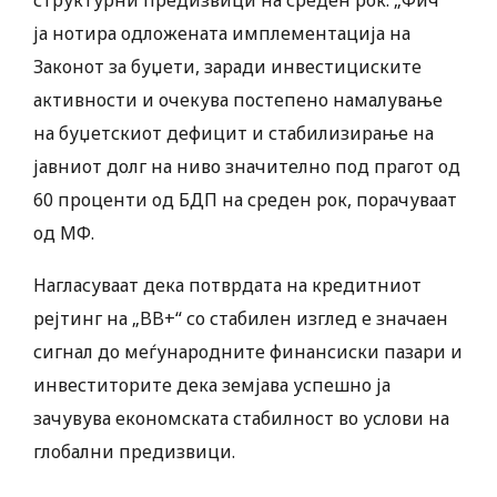
структурни предизвици на среден рок. „Фич“
ја нотира одложената имплементација на
Законот за буџети, заради инвестициските
активности и очекува постепено намалување
на буџетскиот дефицит и стабилизирање на
јавниот долг на ниво значително под прагот од
60 проценти од БДП на среден рок, порачуваат
од МФ.
Нагласуваат дека потврдата на кредитниот
рејтинг на „BB+“ со стабилен изглед е значаен
сигнал до меѓународните финансиски пазари и
инвеститорите дека земјава успешно ја
зачувува економската стабилност во услови на
глобални предизвици.