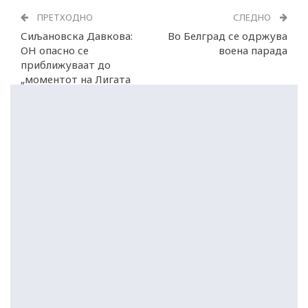
ПРЕТХОДНО
СЛЕДНО
Сиљановска Давкова:
Во Белград се одржува
ОН опасно се
воена парада
приближуваат до
„моментот на Лигата
на народите“