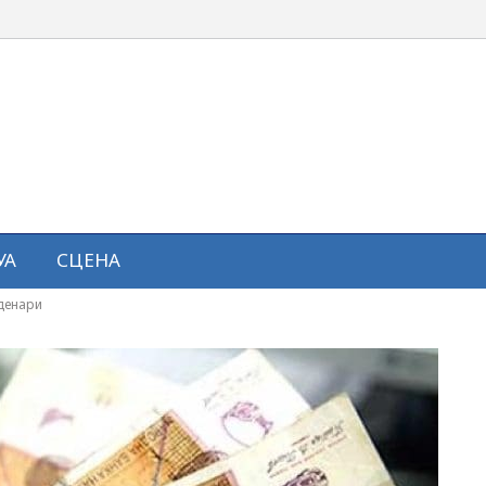
УА
СЦЕНА
 денари