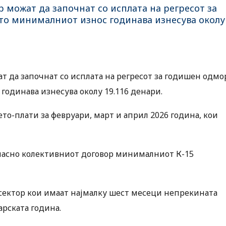
 можат да започнат со исплата на регресот за
што минималниот износ годинава изнесува околу
т да започнат со исплата на регресот за годишен одмо
годинава изнесува околу 19.116 денари.
то-плати за февруари, март и април 2026 година, кои
огласно колективниот договор минималниот К-15
 сектор кои имаат најмалку шест месеци непрекината
арската година.