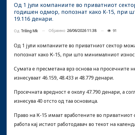
Од 1 јули компаниите во приватниот сектор
годишен одмор, попознат како К-15, при 
19.116 денари.
Објавено
26/06/2026 11:38
91
Од
Triling Mk
Од 1 јули компаниите во приватниот сектор можа
попознат како К-15, при што минималниот износ 
Сумата е пресметана врз основа на просечните не
изнесуваат 46.159, 48.433 и 48.779 денари.
Просечната вредност е околу 47.790 денари, а с
изнесува 40 отсто од таа основица.
Право на К-15 имаат вработените во приватниот
работа кај истиот работодавач во текот на календ