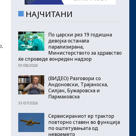
НАЈЧИТАНИ
По царски рез 19 годишна
девојка останала
р,
парализирана,
Министерството за здравство
ќе спроведе вонреден надзор
01/08/2026
(ВИДЕО) Разговори со
Андоновски, Трајаноска,
Силјан, Бужаровска и
Пармаковска
31/07/2026
Сервисираниот ер трактор
повторно ставен во функција
по оштетувањата од
невремето