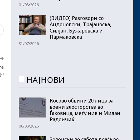
01/08/2026
(ВИДЕО) Разговори со
Андоновски, Трајаноска,
Силјан, Бужаровска и
1
Пармаковска
31/07/2026
те
ја
НАЈНОВИ
Косово обвини 20 лица за
воени злосторства во
Ѓаковица, меѓу нив и Милан
Радоичиќ
06/08/2026
Зеленски во сабота доаѓа во