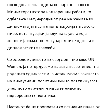
последователна година во партнерство со
Министерството за надворешни работи, го
одбележа Меѓународниот ден на жените во
дипломатијата со панел-дискусија на високо
ниво, истакнувајќи ја клучната улога која
жените ја имаат во меѓународните односи и
дипломатските заложби.
Со одбележувањето на овој ден, ние како UN
Women, ја потврдуваме нашата посветеност на
родовата еднаквост и ја истакнуваме важноста
на инклузивни политики кои го поттикнуваат
учеството на жените на сите нивоа во
надворешната политика.
Настанот беше пропратен со разнолик панел од