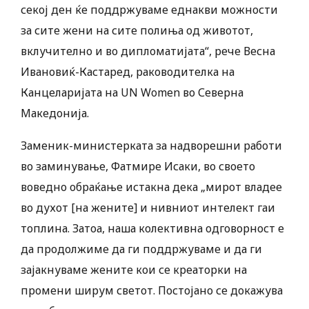
секој ден ќе поддржуваме еднакви можности
за сите жени на сите полиња од животот,
вклучително и во дипломатијата“, рече Весна
Ивановиќ-Кастаред, раководителка на
Канцеларијата на UN Women во Северна
Македонија.
Заменик-министерката за надворешни работи
во заминување, Фатмире Исаки, во своето
воведно обраќање истакна дека „мирот владее
во духот [на жените] и нивниот интелект гаи
топлина. Затоа, наша колективна одговорност е
да продолжиме да ги поддржуваме и да ги
зајакнуваме жените кои се креаторки на
промени ширум светот. Постојано се докажува