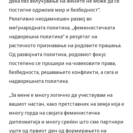
дека без вклучување на жените не може да се
постигне одржлив мир и безбедност“.
Релативно неодамнешен развој во
меѓународната политика, „феминистичката
надворешна политика“ е резултат на
растечкото признавање на родовите прашања.
Од развојната политика, родовиот фокус
постепено се прошири на човековите права,
безбедноста, решавањето конфликти, а сега и
надворешната политика.
„За мене е многу логично да учествувам на
вашиот настан, како претставник на земја која е
многу горда на својата феминистичка
дипломатија и многу среќен што сме партнери
уште од првиот ден од формирањето на