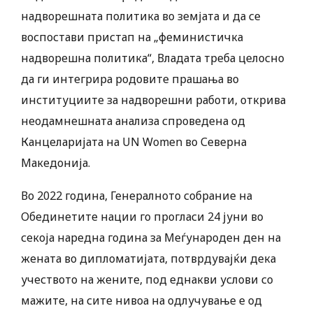
надворешната политика во земјата и да се
воспостави пристап на „феминистичка
надворешна политика“, Владата треба целосно
да ги интегрира родовите прашања во
институциите за надворешни работи, открива
неодамнешната анализа спроведена од
Канцеларијата на UN Women во Северна
Македонија.
Во 2022 година, Генералното собрание на
Обединетите нации го прогласи 24 јуни во
секоја наредна година за Меѓународен ден на
жената во дипломатијата, потврдувајќи дека
учеството на жените, под еднакви услови со
мажите, на сите нивоа на одлучување е од