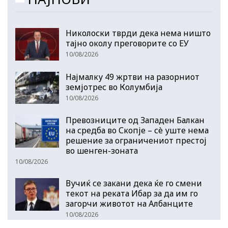
Николоски тврди дека нема ништо
тајно околу преговорите со ЕУ
10/08/2026
Најмалку 49 жртви на разорниот
земјотрес во Колумбија
10/08/2026
Превозниците од Западен Балкан
на средба во Скопје – сè уште нема
решение за ограничениот престој
во шенген-зоната
10/08/2026
Вучиќ се закани дека ќе го смени
текот на реката Ибар за да им го
загорчи животот на Албанците
10/08/2026