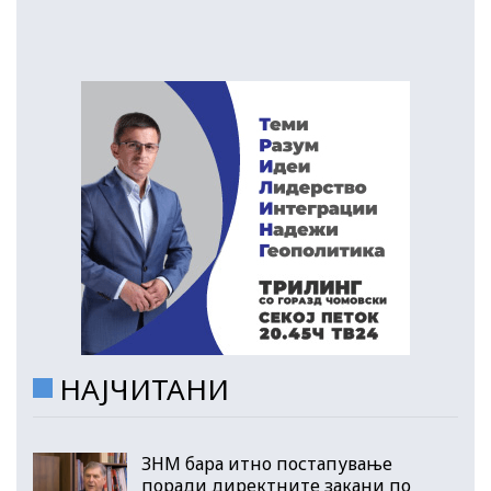
НАЈЧИТАНИ
ЗНМ бара итно постапување
поради директните закани по