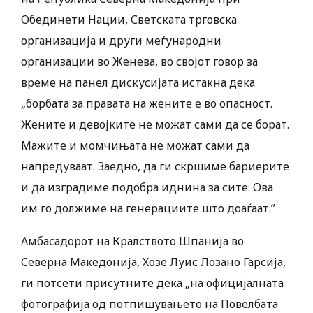
Обединети Нации, Светската трговска
организација и други меѓународни
организации во Женева, во својот говор за
време на панел дискусијата истакна дека
„борбата за правата на жените е во опасност.
Жените и девојките не можат сами да се борат.
Мажите и момчињата не можат сами да
напредуваат. Заедно, да ги скршиме бариерите
и да изградиме подобра иднина за сите. Ова
им го должиме на генерациите што доаѓаат.”
Амбасадорот на Кралството Шпанија во
Северна Македонија, Хозе Луис Лозано Гарсија,
ги потсети присутните дека „на официјалната
фотографија од потпишувањето на Повелбата