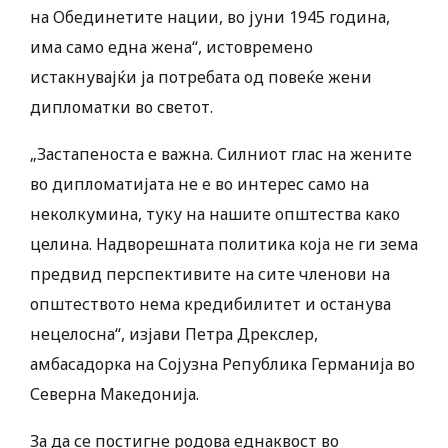
на Обединетите нации, во јуни 1945 година,
има само една жена“, истовремено
истакнувајќи ја потребата од повеќе жени
дипломатки во светот.
„Застапеноста е важна. Силниот глас на жените
во дипломатијата не е во интерес само на
неколкумина, туку на нашите општества како
целина. Надворешната политика која не ги зема
предвид перспективите на сите членови на
општеството нема кредибилитет и останува
нецелосна“, изјави Петра Дрекслер,
амбасадорка на Сојузна Република Германија во
Северна Македонија.
За да се постигне родова еднаквост во