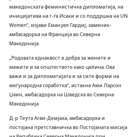
македонската феминистичка дипломатија, на
иницијатива на г-ѓа Исаки и со поддршка на UN
Women“, изјави Емануел Гардиј, заменик-
амбасадорка на Франција во Северна
Македонија.
„Родовата еднаквост е добра за жените и
мажите и за општеството како целина. Ова
важи и за дипломатијата и за сите форми на
меѓународна соработка“, истакна Ами Ларсон
Џаин, амбасадорка на Шведска во Северна
Македонија.
Д-р Теута Агаи-Демјаха, амбасадорка и
постојана претставничка во Постојаната мисија
на Република Северна Македонија при