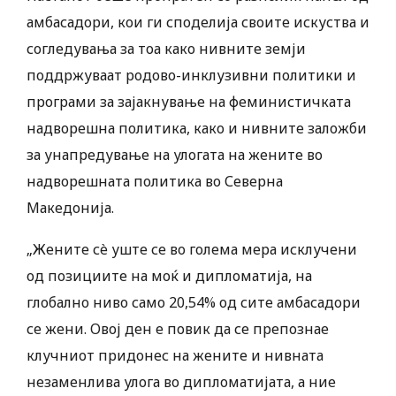
амбасадори, кои ги споделија своите искуства и
согледувања за тоа како нивните земји
поддржуваат родово-инклузивни политики и
програми за зајакнување на феминистичката
надворешна политика, како и нивните заложби
за унапредување на улогата на жените во
надворешната политика во Северна
Македонија.
„Жените сè уште се во голема мера исклучени
од позициите на моќ и дипломатија, на
глобално ниво само 20,54% од сите амбасадори
се жени. Овој ден е повик да се препознае
клучниот придонес на жените и нивната
незаменлива улога во дипломатијата, а ние