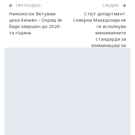
ПРЕТХОДНО
СЛЕДНО
Николоски: Ветувам
Стејт департмент:
дека Кичево – Охрид ќе
Северна Македонија не
биде завршен до 2026-
ги исполнува
та година
минималните
стандарди за
елиминација на
трговијата со луѓе