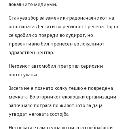
локалните медиуми.
Станува збор за заменик-градоначалникот на
општината Дескати во регионот Гревена. Тој не
се здобил со повреди во судирот, но
превентивно бил пренесен во локалниот
здравствен центар.
Неговиот автомобил претрпел сериозни
оштетувања.
Засега не е познато колку тешко е повредена
мечката. Во вторникот еколошки организации
започнале потрага по животното за да ја
утврдат неговата состојба.
Несреќата е само една во низата сообраќајни