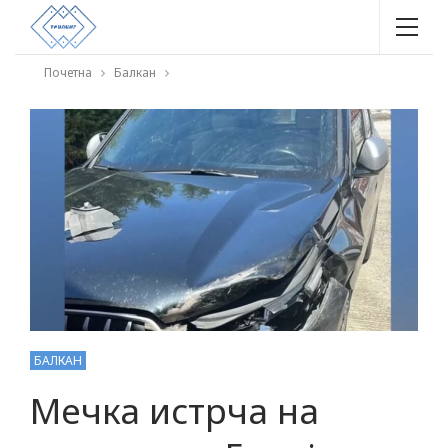
Почетна
Балкан
БАЛКАН
Мечка истрча на