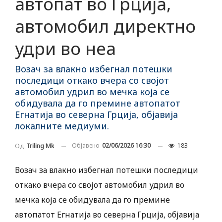
автопат во Грција,
автомобил директно
удри во неа
Возач за влакно избегнал потешки
последици откако вчера со својот
автомобил удрил во мечка која се
обидувала да го премине автопатот
Егнатија во северна Грција, објавија
локалните медиуми.
Објавено
02/06/2026 16:30
183
Од
Triling Mk
Возач за влакно избегнал потешки последици
откако вчера со својот автомобил удрил во
мечка која се обидувала да го премине
автопатот Егнатија во северна Грција, објавија