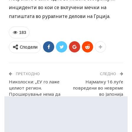
инциденти во кои се вклучени мечки на
патиштата во руралните делови на Грција.
183
Сподели
ПРЕТХОДНО
СЛЕДНО
Николоски: „ЕУ го лаже
Најмалку 16 луѓе
целиот регион.
повредени во невреме
Проширување нема да
во Јапонија
има“