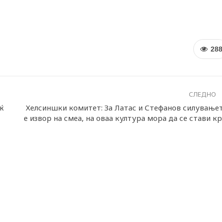
28
СЛЕДНО
ќ
Хелсиншки комитет: За Латас и Стефанов силување
е извор на смеа, на оваа култура мора да се стави кр