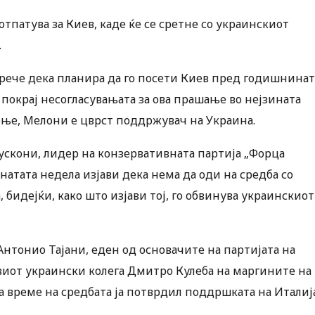
тпатува за Киев, каде ќе се сретне со украинскиот
.
, рече дека планира да го посети Киев пред годишнинат
И покрај несогласувањата за ова прашање во нејзината
ење, Мелони е цврст поддржувач на Украина.
скони, лидер на конзервативната партија „Форца
инатата недела изјави дека нема да оди на средба со
, бидејќи, како што изјави тој, го обвинува украинскиот
нтонио Тајани, еден од основачите на партијата на
овиот украински колега Дмитро Кулеба на маргините на
 време на средбата ја потврдил поддршката на Италиј