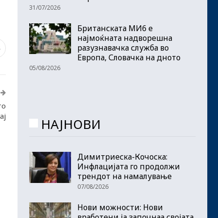
31/07/2026
Британската МИ6 е
најмоќната надворешна
разузнавачка служба во
8
Европа, Словачка на дното
05/08/2026
то
ај
НАЈНОВИ
Димитриеска-Кочоска:
Инфлацијата го продолжи
трендот на намалување
07/08/2026
Нови можности: Нови
вработени ја започнаа својата