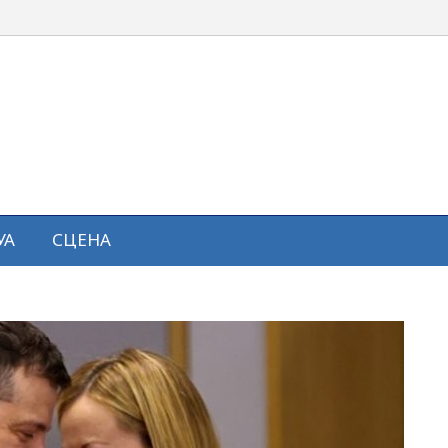
УА
СЦЕНА