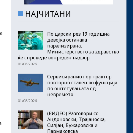
НАЈЧИТАНИ
а
По царски рез 19 годишна
девојка останала
парализирана,
Министерството за здравство
ќе спроведе вонреден надзор
01/08/2026
Сервисираниот ер трактор
повторно ставен во функција
по оштетувањата од
невремето
01/08/2026
(ВИДЕО) Разговори со
Андоновски, Трајаноска,
а
Силјан, Бужаровска и
Пармаковска