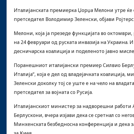
Италијанската премиерка Џорџа Мелони утре ќе о
претседател Володимир Зеленски, објави Ројтерс
Мелони, која ја презеде функцијата во октомври
на 24 февруари од руската инвазија на Украина. 
десничарска коалиција и поделеното јавно мисл
Поранешниот италијански премиер Силвио Берлу
Италија“, која е дел од владејачката коалиција, м
Зеленски доколку тој се уште е на чело на владата
претседател за војната со Русија.
Италијанскиот министер за надворешни работи А
Берлускони, вчера изјави дека се сретнал со нег
Минхенската безбедносна конференција и дека за
за Киев.