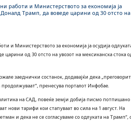
и работи и Министерството за економија ја
 Доналд Трамп, да воведе царини од 30 отсто на
ти и Министерството за економија ја осудија одлукат
е царини од 30 отсто на увозот на мексиканска стока о
жале заеднички состанок, додавајќи дека „преговори
а продолжуваат“, пренесува порталот Инфобае.
политика на САД, повеќе земји добија писмо потпишано
ат нови тарифи кои стапуваат во сила на 1 август. На
тман и дека не се согласуваме со одлуката на Трамп“, 