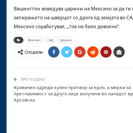
Вашингтон воведува царини на Мексико за да ги 
запирањето на шверцот со дрога од земјата во СА
Мексико соработувал, „тоа не било доволно“.
Мексико
САД
Царини
Сподели
ПРЕТХОДНО
Кривичен одреди куќен притвор за едно, а мерки за
претпазливост за друго лице вклучени во нападот вр
Арсовска