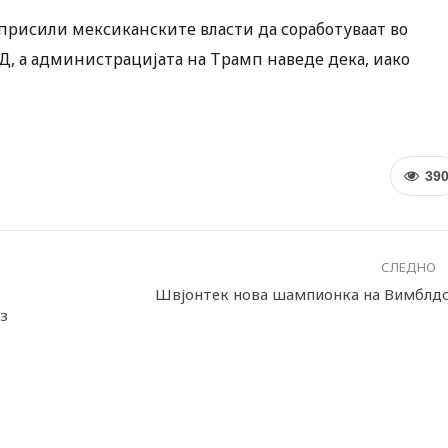
присили мексиканските власти да соработуваат во
Д, а администрацијата на Трамп наведе дека, иако
39
СЛЕДНО
Швјонтек нова шампионка на Вимблд
з