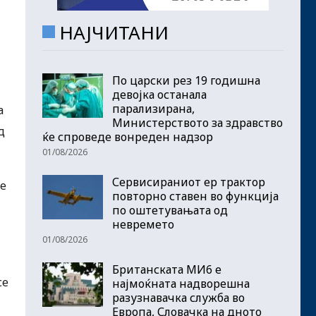
НАЈЧИТАНИ
По царски рез 19 годишна
девојка останала
парализирана,
а
Министерството за здравство
д
ќе спроведе вонреден надзор
01/08/2026
Сервисираниот ер трактор
те
повторно ставен во функција
по оштетувањата од
невремето
01/08/2026
Британската МИ6 е
се
најмоќната надворешна
разузнавачка служба во
Европа, Словачка на дното