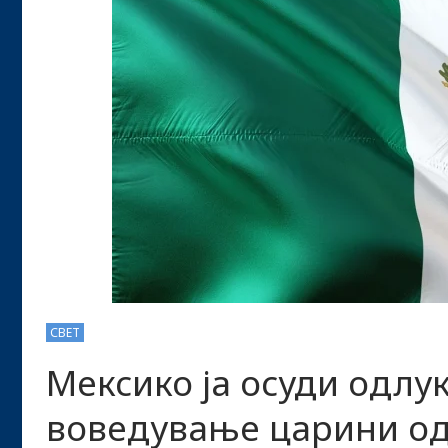
СВЕТ
Мексико ја осуди одлу
воведување царини од