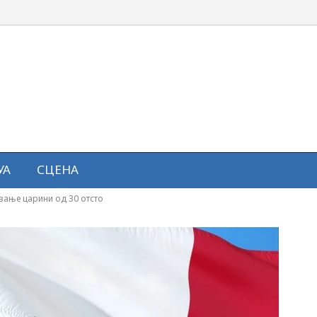
УА
СЦЕНА
ување царини од 30 отсто