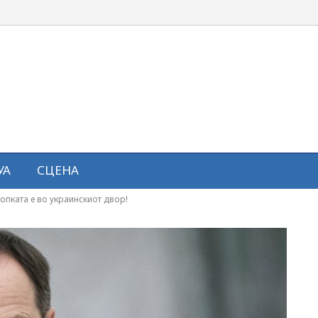
УА
СЦЕНА
опката е во украинскиот двор!