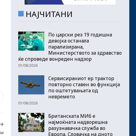
НАЈЧИТАНИ
По царски рез 19 годишна
девојка останала
парализирана,
Министерството за здравство
ќе спроведе вонреден надзор
01/08/2026
Сервисираниот ер трактор
повторно ставен во функција
по оштетувањата од
невремето
8
01/08/2026
Британската МИ6 е
најмоќната надворешна
разузнавачка служба во
ли
Европа, Словачка на дното