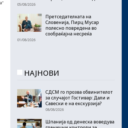
а“
05/08/2026
Претседателката на
Словенија, Пирц Мусар
полесно повредена во
сообраќајна несреќа
01/08/2026
НАЈНОВИ
СДСМ го прозва обвинителот
за случајот Гостивар: Дали и
Савески е на екскурзија?
08/08/2026
Шпанија од денеска воведува
гранични контроли за