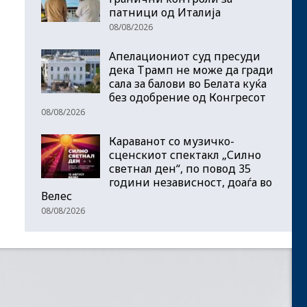
патници од Италија
08/08/2026
Апелациониот суд пресуди
дека Трамп не може да гради
сала за балови во Белата куќа
без одобрение од Конгресот
08/08/2026
Караванот со музичкo-
сценскиот спектакл „Силно
светнал ден“, по повод 35
години независност, доаѓа во
Велес
08/08/2026