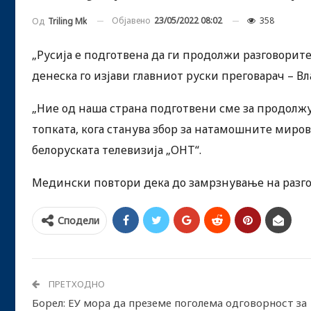
Објавено
23/05/2022 08:02
358
Од
Triling Mk
„Русија е подготвена да ги продолжи разговорите
денеска го изјави главниот руски преговарач – 
„Ние од наша страна подготвени сме за продолжув
топката, кога станува збор за натамошните мировн
белоруската телевизија „ОНТ“.
Медински повтори дека до замрзнување на разго
Сподели
ПРЕТХОДНО
Борел: ЕУ мора да преземе поголема одговорност за