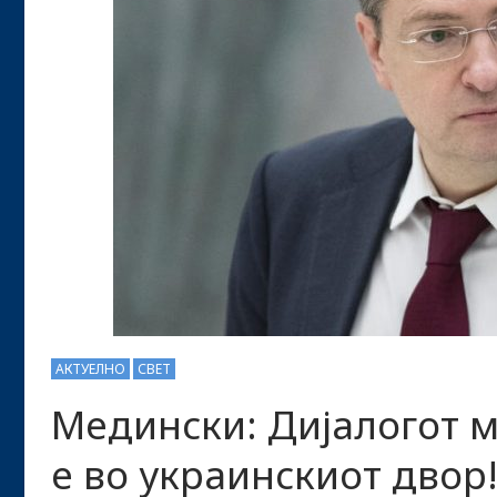
АКТУЕЛНО
СВЕТ
Медински: Дијалогот м
е во украинскиот двор