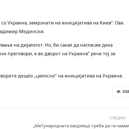
 со Украина, замрзнати на иницијатива на Киев“. Ова
Владимир Медински.
ање на дијалогот. Но, би сакал да нагласам дека
и преговори, е во дворот на Украина“ рече тој за
ворите дошло „целосно“ на иницијатива на Украина.
35
СЛЕДНО
„Меѓународната заедница треба да ги нама