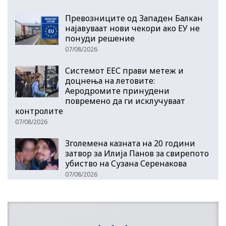
Превозниците од Западен Балкан
најавуваат нови чекори ако ЕУ не
понуди решение
07/08/2026
Системот ЕЕС прави метеж и
доцнења на летовите:
Аеродромите принудени
повремено да ги исклучуваат
контролите
07/08/2026
Зголемена казната на 20 години
затвор за Илија Панов за свирепото
убиство на Сузана Серенакова
07/08/2026