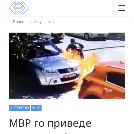
Почетна
Актуелно
АКТУЕЛНО
МКД
МВР го приведе