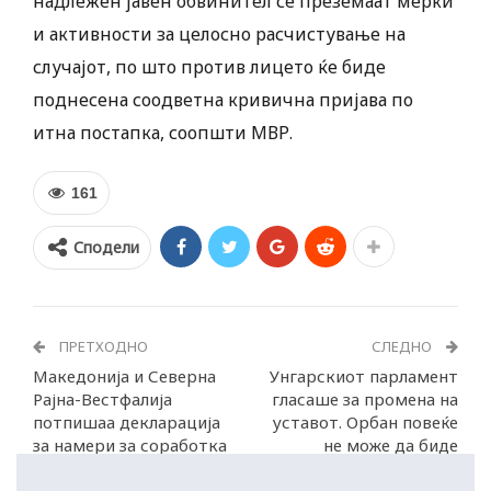
надлежен јавен обвинител се преземаат мерки
и активности за целосно расчистување на
случајот, по што против лицето ќе биде
поднесена соодветна кривична пријава по
итна постапка, соопшти МВР.
161
Сподели
ПРЕТХОДНО
СЛЕДНО
Македонија и Северна
Унгарскиот парламент
Рајна-Вестфалија
гласаше за промена на
потпишаа декларација
уставот. Орбан повеќе
за намери за соработка
не може да биде
премиер