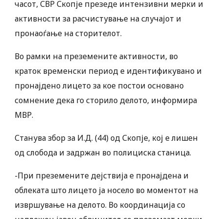
часот, СВР Скопје презеде интензивни мерки и
активности за расчистување на случајот и
пронаоѓање на сторителот.
Во рамки на преземените активности, во
краток временски период е идентификувано и
пронајдено лицето за кое постои основано
сомнение дека го сторило делото, информира
МВР.
Станува збор за И.Д. (44) од Скопје, кој е лишен
од слобода и задржан во полициска станица.
-При преземените дејствија е пронајдена и
облеката што лицето ја носело во моментот на
извршување на делото. Во координација со