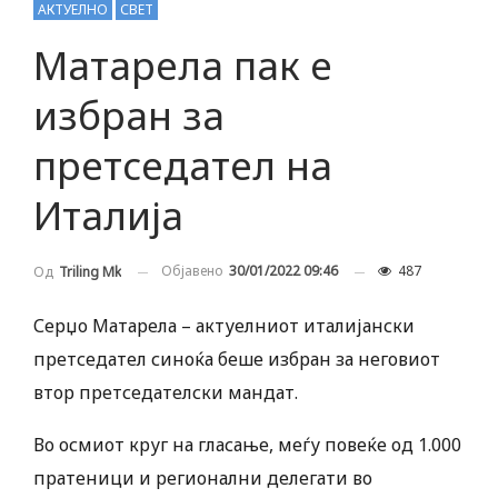
АКТУЕЛНО
СВЕТ
Матарела пак е
избран за
претседател на
Италија
Објавено
30/01/2022 09:46
487
Од
Triling Mk
Серџо Матарела – актуелниот италијански
претседател синоќа беше избран за неговиот
втор претседателски мандат.
Во осмиот круг на гласање, меѓу повеќе од 1.000
пратеници и регионални делегати во