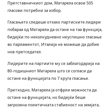
Претставничкиот дом, Матарела освои 505
гласови потребни за избор.
Гласањето следеше откако партиските лидери
побараа од Матарела да остане на таа функција,
бидејќи по неколкудневно неуспешно гласање
во парламентот, Италија не можеше да добие
нов претседател.
Лидерите на партиите му се заблагодарија на
80-годишниот Матарела што се согласи да
остане на функцијата по 7 круга гласање.
Претходно, Матарела ја отфрли можноста да
остане на функцијата, но бидејќи беше
загрозена политичката стабилност на земјата,