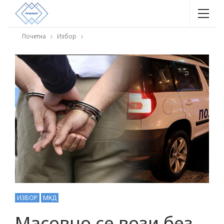
Почетна
Избор
ИЗБОР
МКД
Масовно се вози без