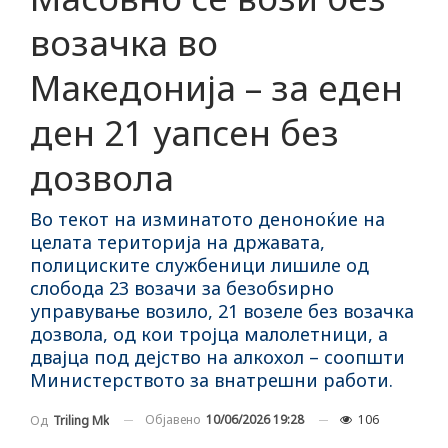
возачка во
Македонија – за еден
ден 21 уапсен без
дозвола
Во текот на изминатото деноноќие на
целата територија на државата,
полициските службеници лишиле од
слобода 23 возачи за безобѕирно
управување возило, 21 возеле без возачка
дозвола, од кои тројца малолетници, а
двајца под дејство на алкохол – соопшти
Министерството за внатрешни работи.
Објавено
10/06/2026 19:28
106
Од
Triling Mk