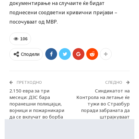
документирање на случаите ќе бидат
поднесени соодветни кривични пријави –
посочуваат од МВР.
106
Сподели
ПРЕТХОДНО
СЛЕДНО
2.150 евра за три
Синдикатот на
месеци: ДЗС бара
Контрола на летање ќе
поранешни полицајци,
тужи во Стразбур
војници и пожарникари
поради забраната да
да се вклучат во борба
штрајкуваат
со пожарите