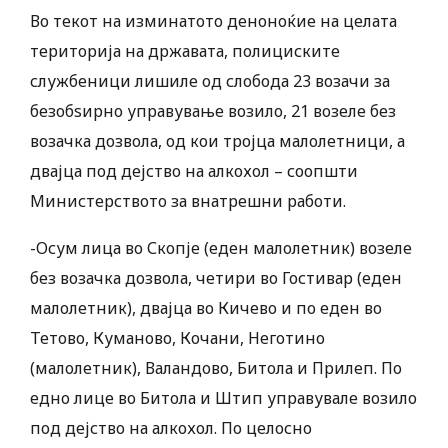
Во текот на изминатото деноноќие на целата
територија на државата, полициските
службеници лишиле од слобода 23 возачи за
безобѕирно управување возило, 21 возеле без
возачка дозвола, од кои тројца малолетници, а
двајца под дејство на алкохол – соопшти
Министерството за внатрешни работи.
-Осум лица во Скопје (еден малолетник) возеле
без возачка дозвола, четири во Гостивар (еден
малолетник), двајца во Кичево и по еден во
Тетово, Куманово, Кочани, Неготино
(малолетник), Валандово, Битола и Прилеп. По
едно лице во Битола и Штип управувале возило
под дејство на алкохол. По целосно