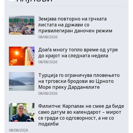
Земјава повторно на грчката
листата на држави со
привилегиран даночен режим
08/08/2026
Доаѓа многу топло време од утре
до крајот на следната недела
08/08/2026
Турција го ограничува пловењето
на трговски бродови во Црното
Море преку Дарданелите
08/08/2026
Филипче: Карпалак не смее да биде
само датум во календарот – мирот
се гради со одговорност, а не со
поделби
08/08/2026