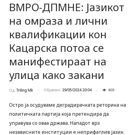
ВМРО-ДПМНЕ: Јазикот
на омраза и лични
квалификации кон
Кацарска потоа се
манифестираат на
улица како закани
Објавено
29/05/2024 20:04
409
Од
Triling Mk
Остро ја осудуваме деградирачката реторика на
политичката партија која претендира да
управува со оваа држава. Нападот врз
независните институции е неприфатлив јазик