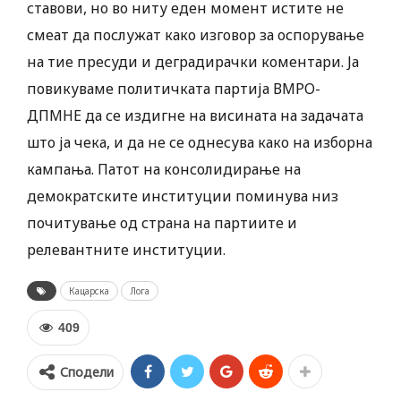
ставови, но во ниту еден момент истите не
смеат да послужат како изговор за оспорување
на тие пресуди и деградирачки коментари. Ја
повикуваме политичката партија ВМРО-
ДПМНЕ да се издигне на висината на задачата
што ја чека, и да не се однесува како на изборна
кампања. Патот на консолидирање на
демократските институции поминува низ
почитување од страна на партиите и
релевантните институции.
Кацарска
Лога
409
Сподели