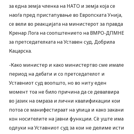
за една земја членка на НАТО и земја која се
наоѓа пред пристапување во Европската Унија,
се вели во реакцијата на министерот за правда
Кренар Лога на соопштението на ВМРО-ДПМНЕ
за претседателката на Уставен суд, Добрила
Кацарска.
-Како министер и како министертво сме имале
период на дебати и со претседателот и
Уставниот суд воопшто, но во ниту еден
момент тоа не било причина да се девалвира
во јазик на омраза и лични квалификации кои
потоа се манифестираат на улица и како закани
кон носителите на јавни функции. Сè уште има
одлуки на Уставниот суд за кои не делиме исти