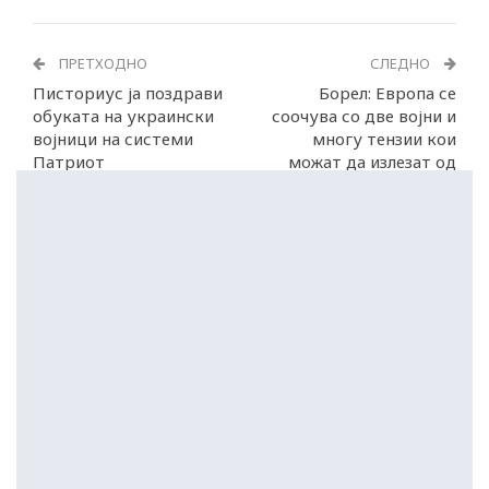
ПРЕТХОДНО
СЛЕДНО
Писториус ја поздрави
Борел: Европа се
обуката на украински
соочува со две војни и
војници на системи
многу тензии кои
Патриот
можат да излезат од
контрола