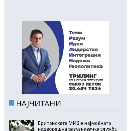
НАЈЧИТАНИ
Британската МИ6 е најмоќната
надворешна разузнавачка служба