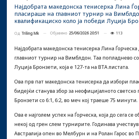
Најдобрата македонска тенисерка Лина Ѓор
пласираше на главниот турнир на Вимблдон.
квалификациско коло ја победи Луција Бронз
Објавено
25/06/2026 20:51
113
Од
Triling Mk
Најдобрата македонска тенисерка Лина Ѓорческа
главниот турнир на Вимблдон. Таа попладнево со 
Луција Бронзети, која е 127-та на ВТА листата.
Ова прв пат македонска тенисерка да избори пла
бидејќи станува збор за неофицијалното светско 
Бронзети со 6:1, 6:2, во меч кој траеше 75 минути.
Ова е најголем успех на Ѓорческа, која до сега с
некој од грен слем турнирите. Годинава учеству
Австралија опен во Мелбурн и на Ролан Гарос во П