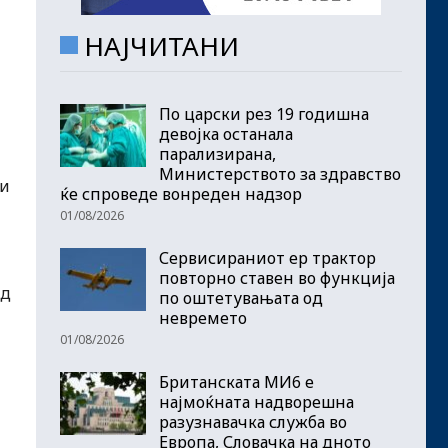
НАЈЧИТАНИ
По царски рез 19 годишна
девојка останала
парализирана,
Министерството за здравство
ди
ќе спроведе вонреден надзор
01/08/2026
Сервисираниот ер трактор
повторно ставен во функција
од
по оштетувањата од
невремето
01/08/2026
Британската МИ6 е
најмоќната надворешна
разузнавачка служба во
Европа, Словачка на дното