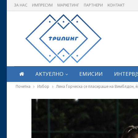
ЗА НАС
ИМПРЕСУМ
МАРКЕТИНГ
ПАРТНЕРИ
КОНТАКТ
АКТУЕЛНО
ЕМИСИИ
ИНТЕРВЈ
Почетна
Избор
Лина Ѓорческа се пласираше на Вимблдон, ќе