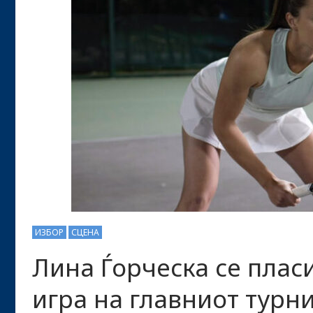
ИЗБОР
СЦЕНА
Лина Ѓорческа се плас
игра на главниот турн