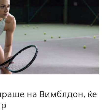
ираше на Вимблдон, ќе
ир