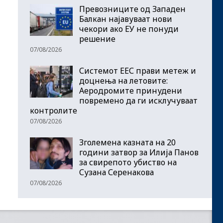
Превозниците од Западен
Балкан најавуваат нови
чекори ако ЕУ не понуди
решение
07/08/2026
Системот ЕЕС прави метеж и
доцнења на летовите:
Аеродромите принудени
повремено да ги исклучуваат
контролите
07/08/2026
Зголемена казната на 20
години затвор за Илија Панов
за свирепото убиство на
Сузана Серенакова
07/08/2026