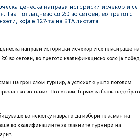
ческа денеска направи историски исчекор и се
 Таа попладнево со 2:0 во сетови, во третото
ети, која е 127-та на ВТА листата.
 денеска направи историски исчекор и се пласираше на
2:0 во сетови, во третото квалификациско коло ја побе
сман на грен слем турнир, а успехот е уште поголем
првенство во тенис. По сетови, Ѓорческа беше подобра 
е обидуваше во неколку наврати да избори пласман на
ваше во квалификациите за главните турнири на
ариз.