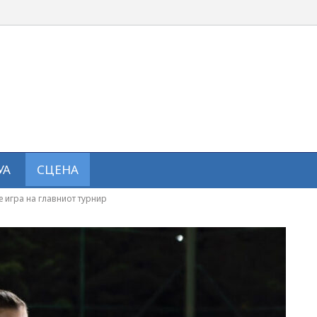
УА
СЦЕНА
 игра на главниот турнир