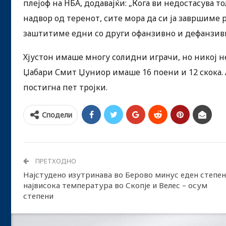
плејоф на НБА, додавајќи: „Кога ви недостасува т
надвор од теренот, сите мора да си ја завршиме 
заштитиме едни со други офанзивно и дефанзивно
Хјустон имаше многу солидни играчи, но никој не
Џабари Смит Џуниор имаше 16 поени и 12 скока. 
постигна пет тројки.
Сподели
ПРЕТХОДНО
Најстудено изутринава во Берово минус еден степен
највисока температура во Скопје и Велес – осум
степени