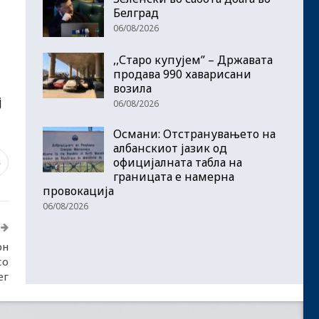
Белград
06/08/2026
,,Старо купујем” – Државата
продава 990 хаварисани
возила
ј
06/08/2026
Османи: Отстранувањето на
албанскиот јазик од
официјалната табла на
8
границата е намерна
провокација
06/08/2026
рн
со
ег