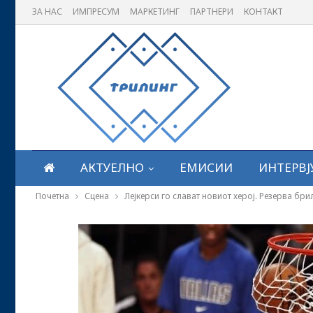
ЗА НАС
ИМПРЕСУМ
МАРКЕТИНГ
ПАРТНЕРИ
КОНТАКТ
АКТУЕЛНО
ЕМИСИИ
ИНТЕРВЈ
Почетна
Сцена
Лејкерси го слават новиот херој. Резерва бр