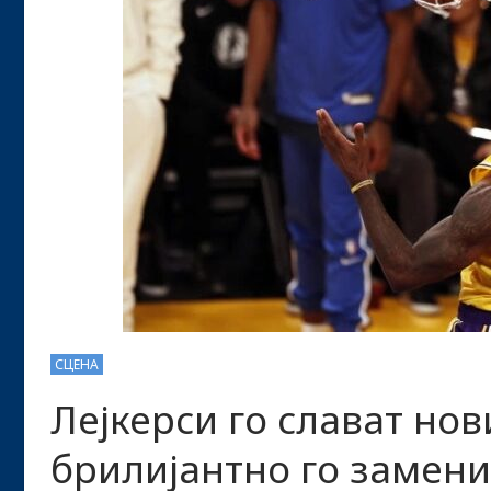
СЦЕНА
Лејкерси го слават нов
брилијантно го замени