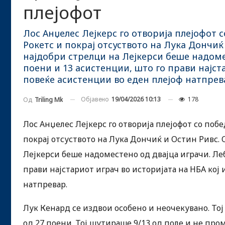
плејофот
Лос Анџелес Лејкерс го отворија плејофот 
Рокетс и покрај отсуството на Лука Дончиќ
најдобри стрелци на Лејкерси беше надоме
поени и 13 асистенции, што го прави најст
повеќе асистенции во еден плејоф натпрев
Објавено
19/04/2026 10:13
178
Од
Triling Mk
Лос Анџелес Лејкерс го отворија плејофот со побе
покрај отсуството на Лука Дончиќ и Остин Ривс.
Лејкерси беше надоместено од двајца играчи. Ле
прави најстариот играч во историјата на НБА кој
натпревар.
Лук Кенард се издвои особено и неочекувано. Тој
од 27 поени. Тој шутираше 9/13 од поле и не про