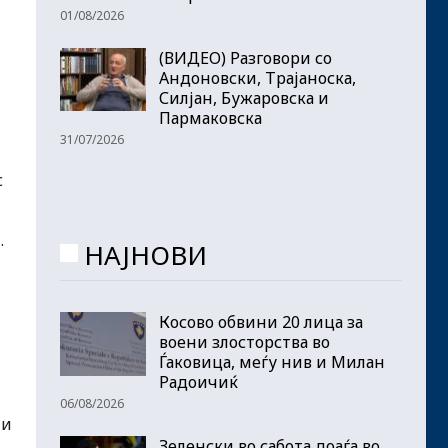
01/08/2026
(ВИДЕО) Разговори со
Андоновски, Трајаноска,
Силјан, Бужаровска и
Пармаковска
31/07/2026
с
.
НАЈНОВИ
Косово обвини 20 лица за
воени злосторства во
Ѓаковица, меѓу нив и Милан
Радоичиќ
06/08/2026
ти
Зеленски во сабота доаѓа во