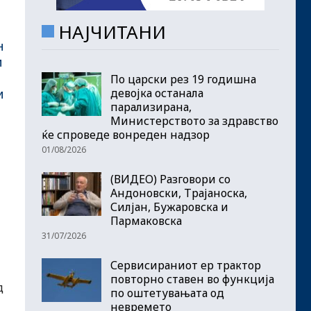
НАЈЧИТАНИ
н
и
По царски рез 19 годишна
девојка останала
и
парализирана,
Министерството за здравство
ќе спроведе вонреден надзор
01/08/2026
(ВИДЕО) Разговори со
Андоновски, Трајаноска,
Силјан, Бужаровска и
Пармаковска
31/07/2026
Сервисираниот ер трактор
повторно ставен во функција
д
по оштетувањата од
невремето