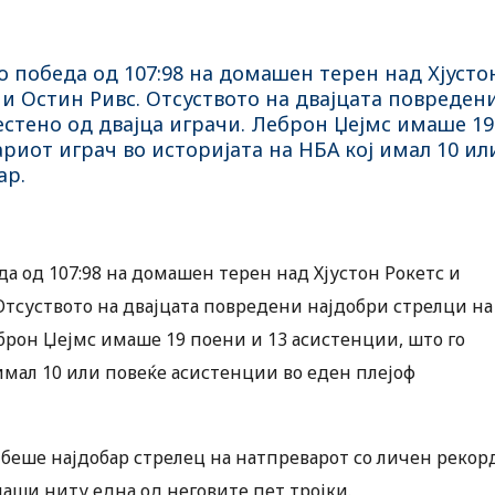
со победа од 107:98 на домашен терен над Хјусто
 и Остин Ривс. Отсуството на двајцата повреден
стено од двајца играчи. Леброн Џејмс имаше 19
ариот играч во историјата на НБА кој имал 10 ил
ар.
да од 107:98 на домашен терен над Хјустон Рокетс и
 Отсуството на двајцата повредени најдобри стрелци на
брон Џејмс имаше 19 поени и 13 асистенции, што го
 имал 10 или повеќе асистенции во еден плејоф
 беше најдобар стрелец на натпреварот со личен рекор
маши ниту една од неговите пет тројки.