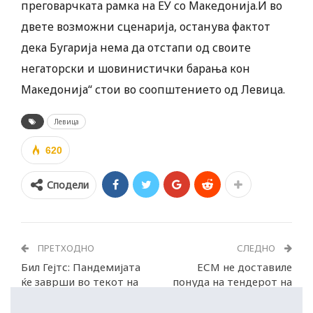
преговарчката рамка на ЕУ со Македонија.И во
двете возможни сценарија, останува фактот
дека Бугарија нема да отстапи од своите
негаторски и шовинистички барања кон
Македонија“ стои во соопштението од Левица.
Левица
620
Сподели
ПРЕТХОДНО
СЛЕДНО
Бил Гејтс: Пандемијата
ЕСМ не доставиле
ќе заврши во текот на
понуда на тендерот на
2022 година
„ЕВН Хоум“