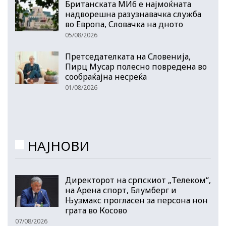
Британската МИ6 е најмоќната
надворешна разузнавачка служба
во Европа, Словачка на дното
05/08/2026
Претседателката на Словенија,
Пирц Мусар полесно повредена во
сообраќајна несреќа
01/08/2026
НАЈНОВИ
Директорот на српскиот „Телеком“,
на Арена спорт, Блумберг и
Њузмакс прогласен за персона нон
грата во Косово
07/08/2026