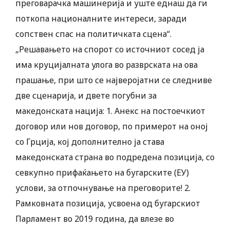
преговарачка машинерија и уште еднаш да ги
поткопа националните интереси, заради
сопствен спас на политичката сцена“.
„Решавањето на спорот со источниот сосед ја
има круцијалната улога во разврската на ова
прашање, при што се најверојатни се следниве
две сценарија, и двете погубни за
македонската нација: 1. Анекс на постоечкиот
договор или нов договор, по примерот на оној
со Грција, кој дополнително ја става
македонската страна во подредена позиција, со
севкупно прифаќањето на бугарските (ЕУ)
услови, за отпочнување на преговорите! 2.
Рамковната позиција, усвоена од бугарскиот
Парламент во 2019 година, да влезе во