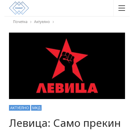
Почетна
Актуелно
АКТУЕЛНО
МКД
Левица: Само прекин