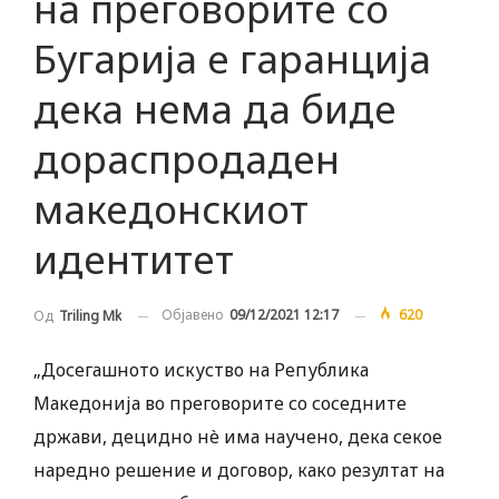
на преговорите со
Бугарија е гаранција
дека нема да биде
дораспродаден
македонскиот
идентитет
Објавено
09/12/2021 12:17
620
Од
Triling Mk
„Досегашното искуство на Република
Македонија во преговорите со соседните
држави, децидно нè има научено, дека секое
наредно решение и договор, како резултат на