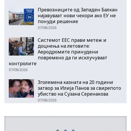
Превозниците од Западен Балкан
најавуваат нови чекори ако ЕУ не
понуди решение
07/08/2026
Системот ЕЕС прави метеж и
доцнења на летовите:
Аеродромите принудени
повремено да ги исклучуваат
контролите
07/08/2026
Зголемена казната на 20 години
затвор за Илија Панов за свирепото
убиство на Сузана Серенакова
07/08/2026