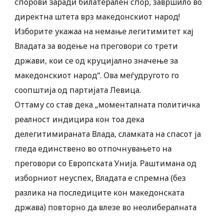
спорови заради билатерален спор, завршило во
директна штета врз македонскиот народ!
Изборите укажаа на немање легитимитет кај
Владата за водење на преговори со трети
држави, кои се од круцијално значење за
македонскиот народ“. Ова меѓудругото го
соопштија од партијата Левица.
Оттаму со став дека „моменталната политичка
реалност индицира кон тоа дека
делегитимираната Влада, сламката на спасот ја
гледа единствено во отпочнувањето на
преговори со Европската Унија. Раштимана од
изборниот неуспех, Владата е спремна (без
разлика на последиците кон македонската
држава) повторно да влезе во неолибералната