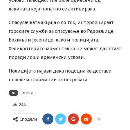
услови. Наводно, тие биле однесени од
лавината која попатно се активирала.
Спасувачката акција е во тек, интервенираат
горските служби за спасување во Радовљице,
Бохиња и Јесенице, како и полицијата.
Хеликоптерите моментално не можат да летаат
поради лоши временски услови.
Полицијата најави дека подоцна ќе достави
повеќе информации за несреќата.
лавина
244
Сподели