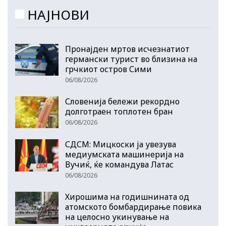
НАЈНОВИ
Пронајден мртов исчезнатиот
германски турист во близина на
грчкиот остров Сими
06/08/2026
Словенија бележи рекордно
долготраен топлотен бран
06/08/2026
СДСМ: Мицкоски ја увезува
медиумската машинерија на
Вучиќ, ќе командува Латас
06/08/2026
Хирошима на годишнината од
атомското бомбардирање повика
на целосно укинување на