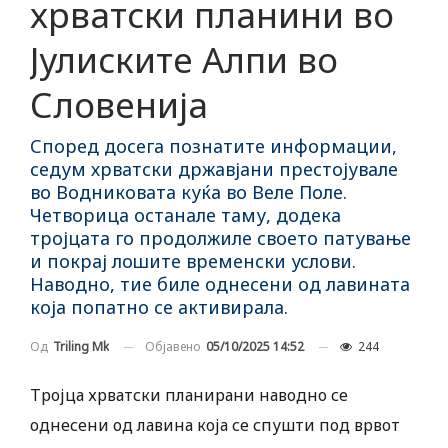
хрватски планини во
Јулиските Алпи во
Словенија
Според досега познатите информации,
седум хрватски државјани престојувале
во Водниковата куќа во Веле Поле.
Четворица останале таму, додека
тројцата го продолжиле своето патување
и покрај лошите временски услови.
Наводно, тие биле однесени од лавината
која попатно се активирала.
Објавено
05/10/2025 14:52
244
Од
Triling Mk
Тројца хрватски планирани наводно се
однесени од лавина која се спушти под врвот