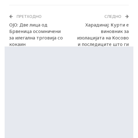
ПРЕТХОДНО
СЛЕДНО
ОЈО: Две лица од
Харадинај: Курти е
Брвеница осомничени
виновник за
за илегална трговија со
изолацијата на Косово
кокаин
и последиците што ги
предизвикува