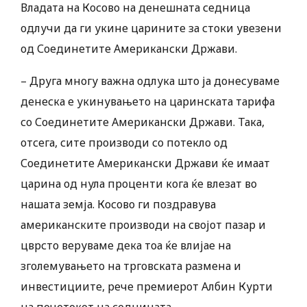
Владата на Косово на денешната седница
одлучи да ги укине царините за стоки увезени
од Соединетите Американски Држави.
– Друга многу важна одлука што ја донесуваме
денеска е укинувањето на царинската тарифа
со Соединетите Американски Држави. Така,
отсега, сите производи со потекло од
Соединетите Американски Држави ќе имаат
царина од нула проценти кога ќе влезат во
нашата земја. Косово ги поздравува
американските производи на својот пазар и
цврсто веруваме дека тоа ќе влијае на
зголемувањето на трговската размена и
инвестициите, рече премиерот Албин Курти