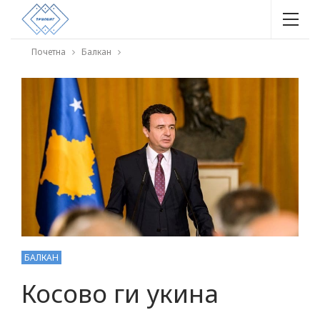
Почетна
Балкан
БАЛКАН
Косово ги укина