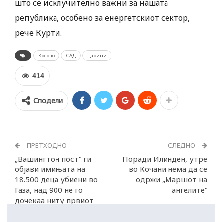
што се исклучително важни за нашата
република, особено за енергетскиот сектор,
рече Курти.
Косово
САД
Царини
414
Сподели
ПРЕТХОДНО
СЛЕДНО
„Вашингтон пост“ ги
Поради Илинден, утре
објави имињата на
во Кочани нема да се
18.500 деца убиени во
одржи „Маршот на
Газа, над 900 не го
ангелите“
дочекаа ниту првиот
роденден!