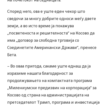
на почетокот на седницата.
Според него, ова е уште еден чекор што
сведочи за многу добрите односи меѓу двете
земји, а во исто време ја покажува
„посветеноста и решителноста“ на Косово да
има „договор за слободна трговија со
Соединетите Американски Држави“, пренесе
Бета.
– Во оваа пригода, сакаме уште еднаш да ја
изразиме нашата благодарност за
продолжувањето на компактната програма
„Милениумски предизвик на корпорација“ за
Косово од страна на администрацијата на
претседателот Трамп, програма и инвестиција