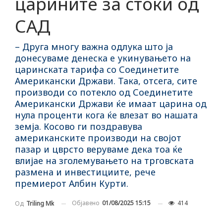
царините за стоки од
САД
– Друга многу важна одлука што ја
донесуваме денеска е укинувањето на
царинската тарифа со Соединетите
Американски Држави. Така, отсега, сите
производи со потекло од Соединетите
Американски Држави ќе имаат царина од
нула проценти кога ќе влезат во нашата
земја. Косово ги поздравува
американските производи на својот
пазар и цврсто веруваме дека тоа ќе
влијае на зголемувањето на трговската
размена и инвестициите, рече
премиерот Албин Курти.
Објавено
01/08/2025 15:15
414
Од
Triling Mk