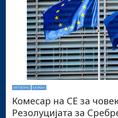
АКТУЕЛНО
БАЛКАН
Комесар на СЕ за чове
Резолуцијата за Сребре