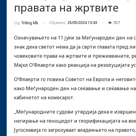
правата на жртвите
Објавено
25/05/2024 13:43
357
Од
Triling Mk
Означувањето на 11 јули за Меѓународен ден на 
знак дека светот нема да ја сврти главата пред л
човековите права на жртвите и преживеаните, ре
Мајкл О’Флаерти како реакција на резолуцијата у
О’Флаерти го повика Советот на Европа и неговит
како Меѓународен ден на сеќавање и сеќавање на
кабинетот на комесарот.
„Меѓународните судови утврдија дека е извршен
негирање на геноцидот и глорификацијата на во
Југославија го загрозуваат владеењето на правото,