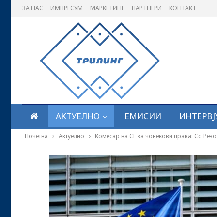
ЗА НАС
ИМПРЕСУМ
МАРКЕТИНГ
ПАРТНЕРИ
КОНТАКТ
АКТУЕЛНО
ЕМИСИИ
ИНТЕРВЈ
Почетна
Актуелно
Комесар на СЕ за човекови права: Со Резол