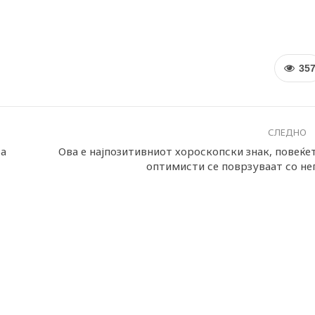
35
СЛЕДНО
за
Ова е најпозитивниот хороскопски знак, повеќе
оптимисти се поврзуваат со не