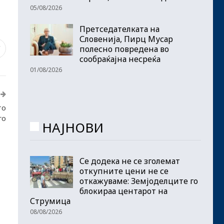
05/08/2026
Претседателката на
Словенија, Пирц Мусар
полесно повредена во
7
сообраќајна несреќа
01/08/2026
то
го
НАЈНОВИ
Се додека не се зголемат
откупните цени не се
откажуваме: Земјоделците го
блокираа центарот на
Струмица
08/08/2026