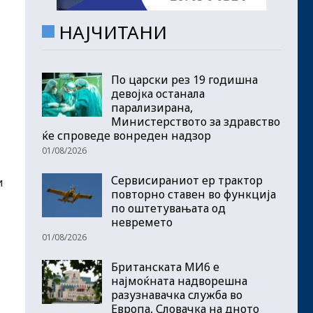
НАЈЧИТАНИ
По царски рез 19 годишна
девојка останала
парализирана,
Министерството за здравство
ќе спроведе вонреден надзор
01/08/2026
Сервисираниот ер трактор
и
повторно ставен во функција
по оштетувањата од
невремето
01/08/2026
Британската МИ6 е
најмоќната надворешна
разузнавачка служба во
Европа, Словачка на дното