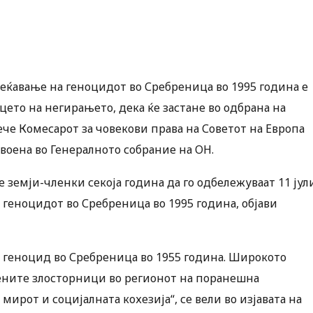
сеќавање на геноцидот во Сребреница во 1995 година е
ицето на негирањето, дека ќе застане во одбрана на
че Комесарот за човекови права на Советот на Европа
своена во Генералното собрание на ОН.
е земји-членки секоја година да го одбележуваат 11 јул
 геноцидот во Сребреница во 1995 година, објави
 геноцид во Сребреница во 1955 година. Широкото
ените злосторници во регионот на поранешна
 мирот и социјалната кохезија“, се вели во изјавата на