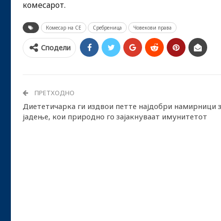
комесарот.
Комесар на СЕ
Сребреница
Човекови права
Сподели
ПРЕТХОДНО
Диететичарка ги издвои петте најдобри намирници 
јадење, кои природно го зајакнуваат имунитетот