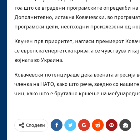
тоа што се вградени програмските определби на
Дополнително, истакна Ковачевски, во програмат
програмски цели, неопходни произлезени од но
Клучен прв приоритет, нагласи премиерот Коваче
се европска енергетска криза, а се чувствува и 
војната во Украина.
Ковачевски потенцираше дека воената агресија 
членка на НАТО, како што рече, заедно со нашит
чин, како што е брутално кршење на меѓународно
Сподели