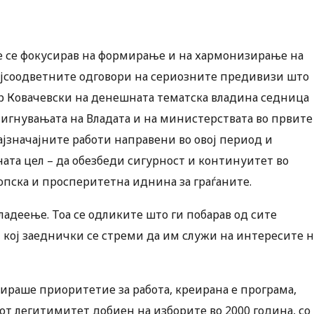
е се фокусирав на формирање и на хармонизирање на
ајсоодветните одговори на сериозните предивизи што
ар Ковачевски на денешната тематска владина седница
тигнувањата на Владата и на министерствата во првите
ајзначајните работи направени во овој период и
ната цел – да обезбеди сигурност и континуитет во
опска и просперитетна иднина за граѓаните.
владеење. Тоа се одликите што ги побарав од сите
 кој заеднички се стреми да им служи на интересите н
нираше приоритетие за работа, креирана е програма,
иот легитимитет добиен на изборите во 2000 година, со