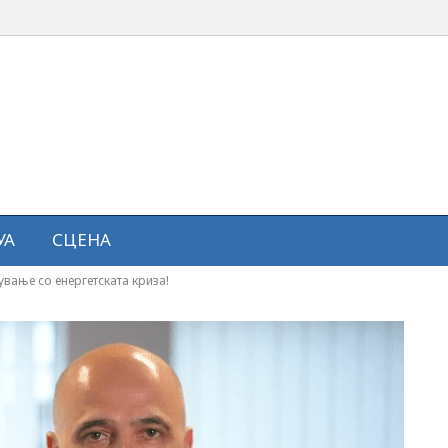
УА
СЦЕНА
ување со енергетската криза!