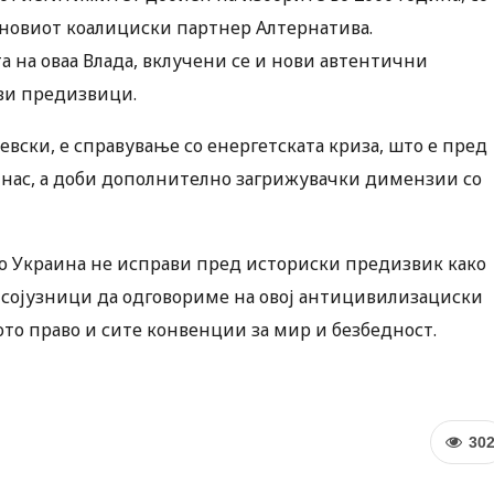
 новиот коалициски партнер Алтернатива.
а на оваа Влада, вклучени се и нови автентични
ви предизвици.
вски, е справување со енергетската криза, што е пред
кај нас, а доби дополнително загрижувачки димензии со
во Украина не исправи пред историски предизвик како
е сојузници да одговориме на овој антицивилизациски
то право и сите конвенции за мир и безбедност.
30