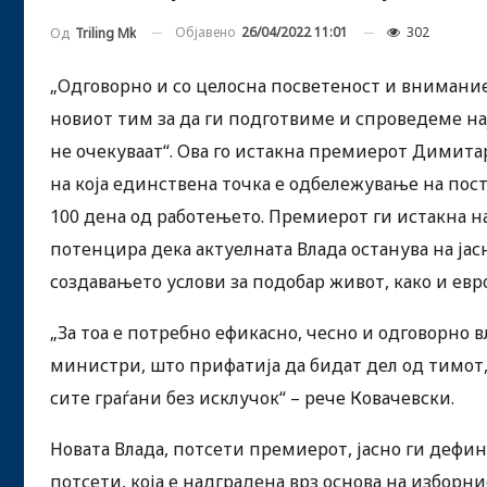
Објавено
26/04/2022 11:01
302
Од
Triling Mk
„Одговорно и со целосна посветеност и внимани
новиот тим за да ги подготвиме и спроведеме н
не очекуваат“. Ова го истакна премиерот Димит
на која единствена точка е одбележување на пос
100 дена од работењето. Премиерот ги истакна н
потенцира дека актуелната Влада останува на јас
создавањето услови за подобар живот, како и евр
„За тоа е потребно ефикасно, чесно и одговорно 
министри, што прифатија да бидат дел од тимот,
сите граѓани без исклучок“ – рече Ковачевски.
Новата Влада, потсети премиерот, јасно ги дефи
потсети, која е надградена врз основа на изборн