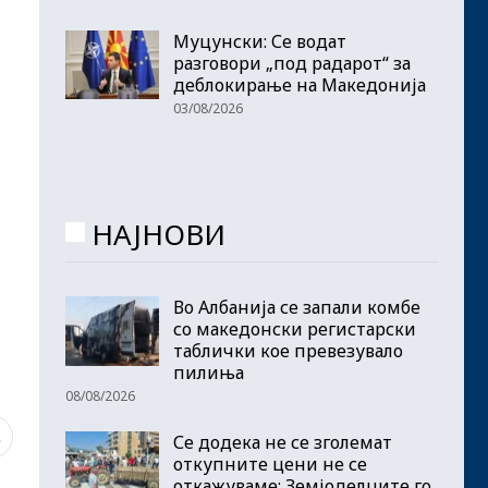
Муцунски: Се водат
разговори „под радарот“ за
деблокирање на Македонија
03/08/2026
НАЈНОВИ
Во Албанија се запали комбе
со македонски регистарски
таблички кое превезувало
пилиња
08/08/2026
2
Се додека не се зголемат
откупните цени не се
откажуваме: Земјоделците го