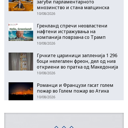
загуби парламентарното
мнозинство и стана малцинска
10/08/2026
Гренланд спречи неовластени
нафтени истражувања на
компанија поврзана со Трамп
10/08/2026
Грчките цариници запленија 1 296
боци нелегален фреон, дел од нив
откриени во пратка од Македонија
10/08/2026
Романци и Французи гасат голем
пожар во Голем пожар во Атика
10/08/2026