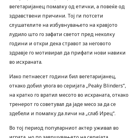
вегетаријанец помалку од етички, а повеќе од
здравствени причини. Тој ги потсети
слушателите на избувнувањето на кравјото
лудило што го зафати светот пред неколку
години и откри дека стравот за неговото
здравје го мотивирал да прифати нови навики
во исхраната.
Иако петнаесет години бил вегетаријанец,
откако добил улога во серијата „Peaky Blinders“,
на кратко го вратил месото во исхраната, откако
тренерот го советувал да јаде месо за да се
здебели и помалку да личи на „слаб Ирец“.
Во тој период популарниот актер уживал во
играта, но по завршувањето на серијата