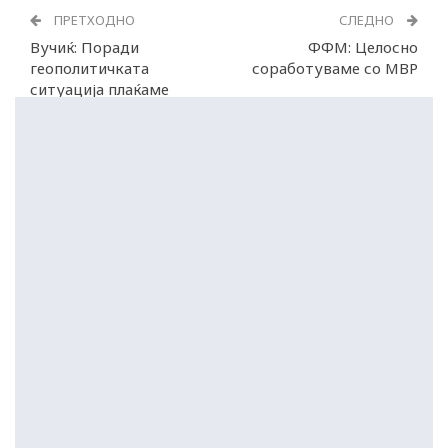
ПРЕТХОДНО
СЛЕДНО
Вучиќ: Поради
ФФМ: Целосно
геополитичката
соработуваме со МВР
ситуација плаќаме
висока цена