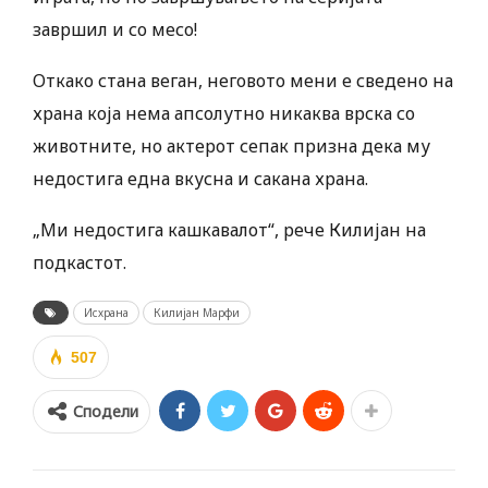
завршил и со месо!
Откако стана веган, неговото мени е сведено на
храна која нема апсолутно никаква врска со
животните, но актерот сепак призна дека му
недостига една вкусна и сакана храна.
„Ми недостига кашкавалот“, рече Килијан на
подкастот.
Исхрана
Килијан Марфи
507
Сподели