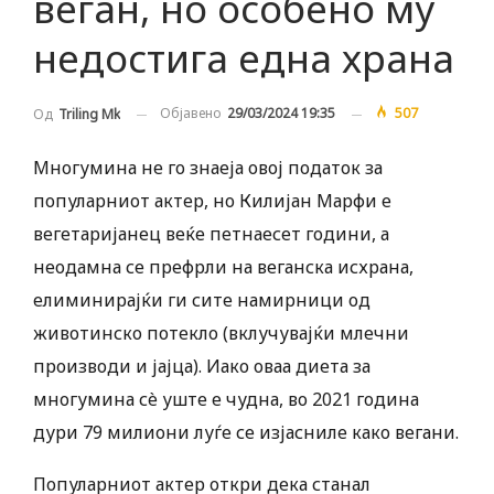
веган, но особено му
недостига една храна
Објавено
29/03/2024 19:35
507
Од
Triling Mk
Многумина не го знаеја овој податок за
популарниот актер, но Килијан Марфи е
вегетаријанец веќе петнаесет години, а
неодамна се префрли на веганска исхрана,
елиминирајќи ги сите намирници од
животинско потекло (вклучувајќи млечни
производи и јајца). Иако оваа диета за
многумина сè уште е чудна, во 2021 година
дури 79 милиони луѓе се изјасниле како вегани.
Популарниот актер откри дека станал