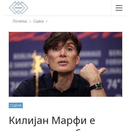
Почетна
Сцена
СЦЕНА
Килијан Марфи е