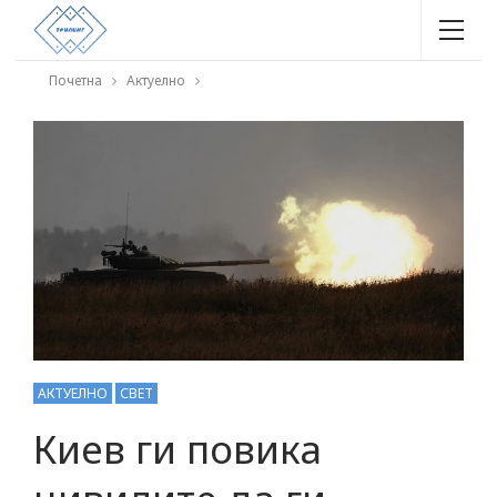
Почетна
Актуелно
АКТУЕЛНО
СВЕТ
Киев ги повика