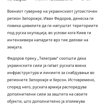
Воениот гувернер на украинскиот југоисточен
регион Запорожје, Иван Федоров, денеска ги
повика цивилите да ги напуштат териториите
под руска окупација, во услови кога Киев ги
интензивира нападите врз тие делови на
земјата.
Федоров преку „Телеграм“ соопшти дека
украинските сили ја гаѓаат руската воена
инфраструктура и линиите за снабдување во
регионите Запорожје и Херсон. Истовремено,
според него, руската армија распоредува
дополнителни сили за заштита на своите
објекти, што дополнително ја зголемува