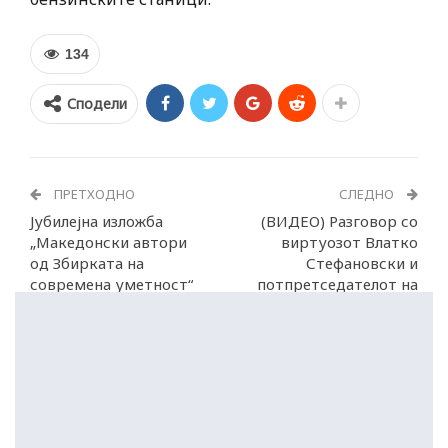
134
Сподели
ПРЕТХОДНО
СЛЕДНО
Јубилејна изложба
(ВИДЕО) Разговор со
„Македонски автори
виртуозот Влатко
од Збирката на
Стефановски и
современа уметност“
потпретседателот на
СДСМ Трајановски