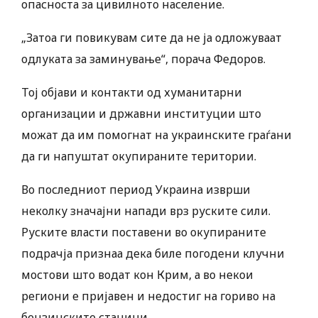
опасноста за цивилното население.
„Затоа ги повикувам сите да не ја одложуваат
одлуката за заминување“, порача Федоров.
Тој објави и контакти од хуманитарни
организации и државни институции што
можат да им помогнат на украинските граѓани
да ги напуштат окупираните територии.
Во последниот период Украина изврши
неколку значајни напади врз руските сили.
Руските власти поставени во окупираните
подрачја признаа дека биле погодени клучни
мостови што водат кон Крим, а во некои
региони е пријавен и недостиг на гориво на
бензинските станици.