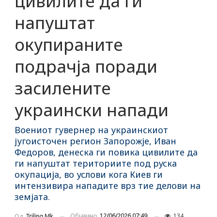
цивилите да ги
напуштат
окупираните
подрачја поради
засилените
украински напади
Воениот гувернер на украинскиот
југоисточен регион Запорожје, Иван
Федоров, денеска ги повика цивилите да
ги напуштат териториите под руска
окупација, во услови кога Киев ги
интензивира нападите врз тие делови на
земјата.
Објавено
12/06/2026 07:49
134
Од
Triling Mk