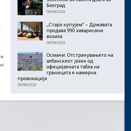
Белград
06/08/2026
,,Старо купујем” – Државата
продава 990 хаварисани
4
возила
06/08/2026
Османи: Отстранувањето на
албанскиот јазик од
оќ
официјалната табла на
границата е намерна
провокација
06/08/2026