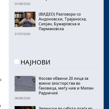
01/08/2026
(ВИДЕО) Разговори со
Андоновски, Трајаноска,
Силјан, Бужаровска и
Пармаковска
31/07/2026
НАЈНОВИ
Косово обвини 20 лица за
о
воени злосторства во
Ѓаковица, меѓу нив и Милан
Радоичиќ
06/08/2026
а
Зеленски во сабота доаѓа во