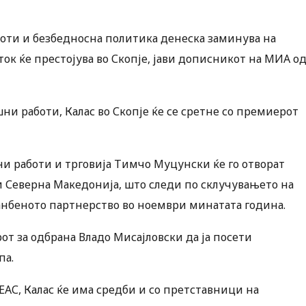
боти и безбедносна политика денеска заминува на
ток ќе престојува во Скопје, јави дописникот на МИА о
ни работи, Калас во Скопје ќе се сретне со премиерот
и работи и трговија Тимчо Муцунски ќе го отворат
 и Северна Македонија, што следи по склучувањето на
анбеното партнерство во ноември минатата година.
т за одбрана Владо Мисајловски да ја посети
па.
ЕЕАС, Калас ќе има средби и со претставници на