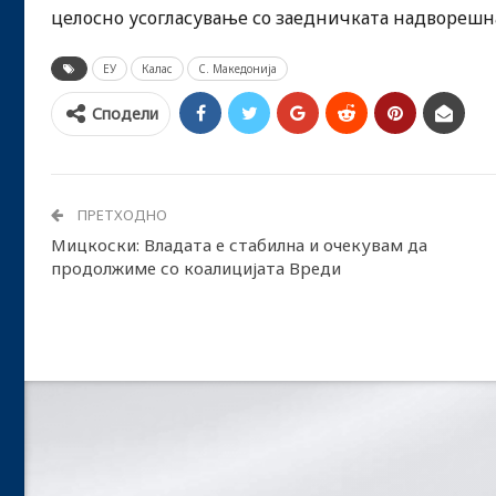
целосно усогласување со заедничката надворешна
ЕУ
Калас
С. Македонија
Сподели
ПРЕТХОДНО
Мицкоски: Владата е стабилна и очекувам да
продолжиме со коалицијата Вреди