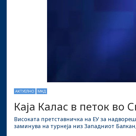
АКТУЕЛНО
МКД
Каја Калас в петок во С
Високата претставничка на ЕУ за надворе
заминува на турнеја низ Западниот Балкан, 