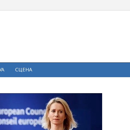
УА
СЦЕНА