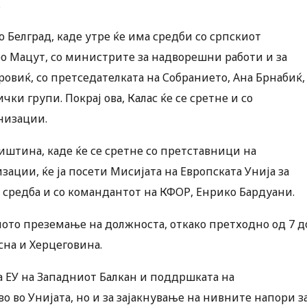
.
во Белград, каде утре ќе има средби со српскиот
о Мацут, со министрите за надворешни работи и за
виќ, со претседателката на Собранието, Ана Брнабиќ,
ки групи. Покрај ова, Калас ќе се сретне и со
низации.
иштина, каде ќе се сретне со претставници на
ации, ќе ја посети Мисијата на Европската Унија за
а средба и со командантот на КФОР, Енрико Бардуани.
иното преземање на должноста, откако претходно од 7 д
сна и Херцеговина.
а ЕУ на Западниот Балкан и поддршката на
о во Унијата, но и за зајакнување на нивните напори з