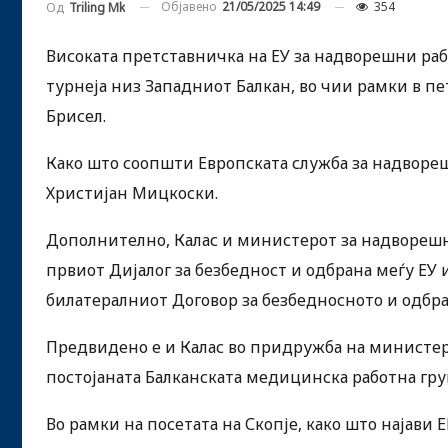
Објавено
21/05/2025 14:49
354
Од
Triling Mk
Високата претставничка на ЕУ за надворешни ра
турнеја низ Западниот Балкан, во чии рамки в пе
Брисел.
Како што соопшти Европската служба за надвореш
Христијан Мицкоски.
Дополнително, Калас и министерот за надворешн
првиот Дијалог за безбедност и одбрана меѓу ЕУ
билатералниот Договор за безбедносното и одбр
Предвидено е и Калас во придружба на министеро
постојаната Балканската медицинска работна гру
Во рамки на посетата на Скопје, како што најави 