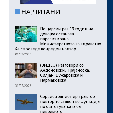
НАЈЧИТАНИ
д
По царски рез 19 годишна
девојка останала
парализирана,
Министерството за здравство
ќе спроведе вонреден надзор
01/08/2026
(ВИДЕО) Разговори со
Андоновски, Трајаноска,
Силјан, Бужаровска и
Пармаковска
31/07/2026
Сервисираниот ер трактор
повторно ставен во функција
по оштетувањата од
невремето