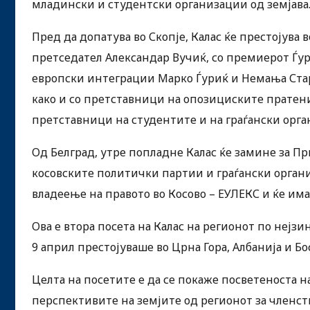
младински и студентски организации од земјава
Пред да допатува во Скопје, Калас ќе престојува 
претседател Александар Вучиќ, со премиерот Ѓур
европски интеграции Марко Ѓуриќ и Немања Старо
како и со претставници на опозициските пратенич
претставници на студентите и на граѓански орга
Од Белград, утре попладне Калас ќе замине за Пр
косовските политички партии и граѓански организ
владеење на правото во Косово – ЕУЛЕКС и ќе им
Ова е втора посета на Калас на регионот по нејз
9 април престојуваше во Црна Гора, Албанија и Бо
Целта на посетите е да се покаже посветеноста н
перспективите на земјите од регионот за членств