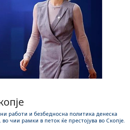
копје
шни работи и безбедносна политика денеска
во чии рамки в петок ќе престојува во Скопје.