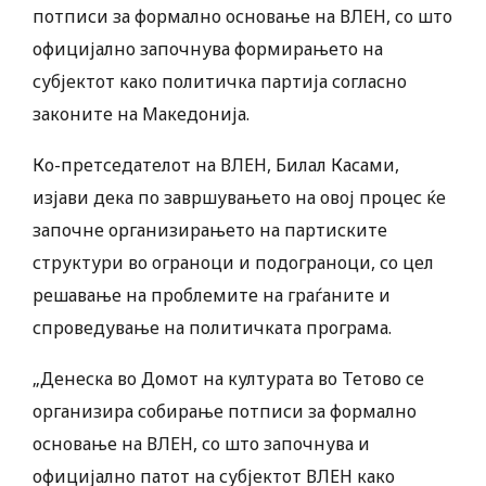
потписи за формално основање на ВЛЕН, со што
официјално започнува формирањето на
субјектот како политичка партија согласно
законите на Македонија.
Ко-претседателот на ВЛЕН, Билал Касами,
изјави дека по завршувањето на овој процес ќе
започне организирањето на партиските
структури во ограноци и подограноци, со цел
решавање на проблемите на граѓаните и
спроведување на политичката програма.
„Денеска во Домот на културата во Тетово се
организира собирање потписи за формално
основање на ВЛЕН, со што започнува и
официјално патот на субјектот ВЛЕН како