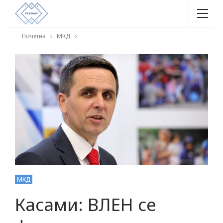
Почетна
МКД
МКД
Касами: ВЛЕН се