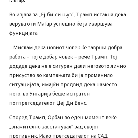
Маѓар.
Во изјава за „Еј-би-си њуз“, Трамп истакна дека
верува оти Маѓар успешно ќе ја извршува
функцијата.
– Мислам дека новиот човек ќе заврши добра
работа – тој е добар човек – рече Трамп. Тој
додаде дека не е сигурен дали неговото лично
присуство во кампањата би ја променило
ситуацијата, имајќи предвид дека наместо
него, во Унгарија беше испратен
потпретседателот Џеј Ди Венс.
Според Трамп, Орбан во еден момент веќе
„значително заостанувал“ зад својот
противник. Иако претседателот на САД