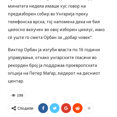
минатата недела имаше кус говор на
предизборен собир во Унгарија преку
телефонска врска, тој напомена дека не бил
целосно вклучен во овој изборен циклус, иако
сè уште го смета Орбан за „добар човек“.
Виктор Орбан ја изгуби власта по 16 години
управување, откако унгарските гласачи во
рекорден број ја поддржаа проевропската
опција на Петер Маѓар, лидерот на десниот
центар.
198
Сподели