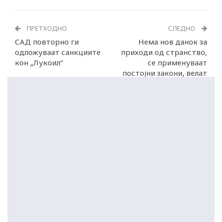
ПРЕТХОДНО
СЛЕДНО
САД повторно ги
Нема нов данок за
одложуваат санкциите
приходи од странство,
кон „Лукоил“
се применуваат
постојни закони, велат
од УЈП