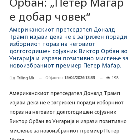
Орбан: „Петер Маѓар
е добар човек“
Американскиот претседател Доналд
Трамп изјави дека не е загрижен поради
изборниот пораз на неговиот
долгогодишен сојузник Виктор Орбан во
Унгарија и изрази позитивно мислење за
новоизбраниот премиер Петер Маѓар.
Објавено
15/04/2026 13:33
198
Од
Triling Mk
Американскиот претседател Доналд Трамп
изјави дека не е загрижен поради изборниот
пораз на неговиот долгогодишен сојузник
Виктор Орбан во Унгарија и изрази позитивно
мислење за новоизбраниот премиер Петер